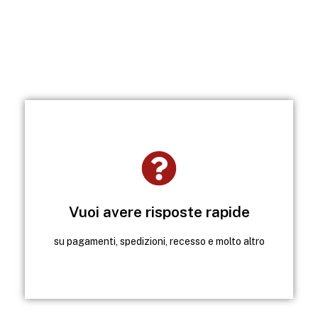
Clicca qui
Troverai le risposte alle domande più frequenti
Vuoi avere risposte rapide
Visita la sezione FAQ
su pagamenti, spedizioni, recesso e molto altro