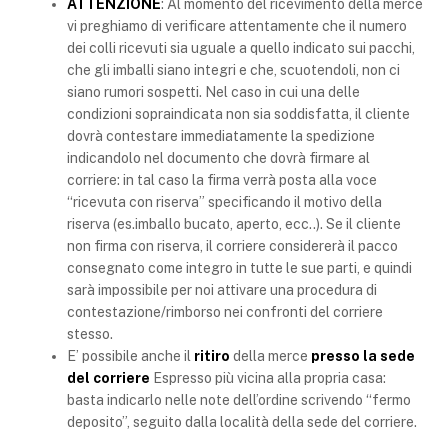
ATTENZIONE
: Al momento del ricevimento della merce
vi preghiamo di verificare attentamente che il numero
dei colli ricevuti sia uguale a quello indicato sui pacchi,
che gli imballi siano integri e che, scuotendoli, non ci
siano rumori sospetti. Nel caso in cui una delle
condizioni sopraindicata non sia soddisfatta, il cliente
dovrà contestare immediatamente la spedizione
indicandolo nel documento che dovrà firmare al
corriere: in tal caso la firma verrà posta alla voce
“ricevuta con riserva” specificando il motivo della
riserva (es.imballo bucato, aperto, ecc..). Se il cliente
non firma con riserva, il corriere considererà il pacco
consegnato come integro in tutte le sue parti, e quindi
sarà impossibile per noi attivare una procedura di
contestazione/rimborso nei confronti del corriere
stesso.
E’ possibile anche il
ritiro
della merce
presso la sede
del corriere
Espresso più vicina alla propria casa:
basta indicarlo nelle note dell’ordine scrivendo “fermo
deposito”, seguito dalla località della sede del corriere.