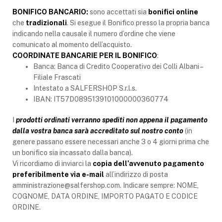
BONIFICO BANCARIO:
sono accettati sia
bonifici online
che
tradizionali
. Si esegue il Bonifico presso la propria banca
indicando nella causale il numero d’ordine che viene
comunicato al momento dell’acquisto.
COORDINATE BANCARIE PER IL BONIFICO
:
Banca: Banca di Credito Cooperativo dei Colli Albani –
Filiale Frascati
Intestato a SALFERSHOP S.r.l.s.
IBAN: IT57D0895139101000000360774
I
prodotti ordinati verranno spediti non appena il pagamento
dalla vostra banca sarà accreditato sul nostro conto
(in
genere passano essere necessari anche 3 o 4 giorni prima che
un bonifico sia incassato dalla banca).
Vi ricordiamo di inviarci la
copia dell’avvenuto pagamento
preferibilmente via e-mail
all’indirizzo di posta
amministrazione@salfershop.com. Indicare sempre: NOME,
COGNOME, DATA ORDINE, IMPORTO PAGATO E CODICE
ORDINE.