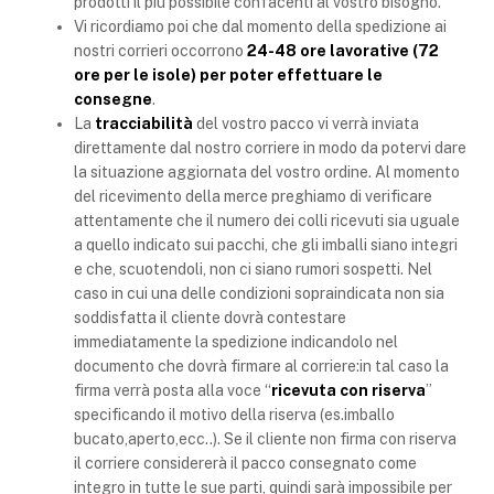
prodotti il più possibile confacenti al vostro bisogno.
Vi ricordiamo poi che dal momento della spedizione ai
nostri corrieri occorrono
24-48 ore lavorative (72
ore per le isole) per poter effettuare le
consegne
.
La
tracciabilità
del vostro pacco vi verrà inviata
direttamente dal nostro corriere in modo da potervi dare
la situazione aggiornata del vostro ordine. Al momento
del ricevimento della merce preghiamo di verificare
attentamente che il numero dei colli ricevuti sia uguale
a quello indicato sui pacchi, che gli imballi siano integri
e che, scuotendoli, non ci siano rumori sospetti. Nel
caso in cui una delle condizioni sopraindicata non sia
soddisfatta il cliente dovrà contestare
immediatamente la spedizione indicandolo nel
documento che dovrà firmare al corriere:in tal caso la
firma verrà posta alla voce “
ricevuta con riserva
”
specificando il motivo della riserva (es.imballo
bucato,aperto,ecc..). Se il cliente non firma con riserva
il corriere considererà il pacco consegnato come
integro in tutte le sue parti, quindi sarà impossibile per