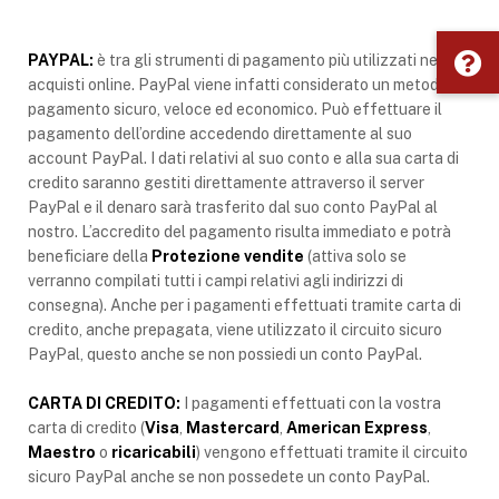
PAYPAL:
è tra gli strumenti di pagamento più utilizzati negli
acquisti online. PayPal viene infatti considerato un metodo di
pagamento sicuro, veloce ed economico. Può effettuare il
pagamento dell’ordine accedendo direttamente al suo
account PayPal. I dati relativi al suo conto e alla sua carta di
credito saranno gestiti direttamente attraverso il server
PayPal e il denaro sarà trasferito dal suo conto PayPal al
nostro. L’accredito del pagamento risulta immediato e potrà
beneficiare della
Protezione vendite
(attiva solo se
verranno compilati tutti i campi relativi agli indirizzi di
consegna). Anche per i pagamenti effettuati tramite carta di
credito, anche prepagata, viene utilizzato il circuito sicuro
PayPal, questo anche se non possiedi un conto PayPal.
CARTA DI CREDITO:
I pagamenti effettuati con la vostra
carta di credito (
Visa
,
Mastercard
,
American
Express
,
Maestro
o
ricaricabili
) vengono effettuati tramite il circuito
sicuro PayPal anche se non possedete un conto PayPal.