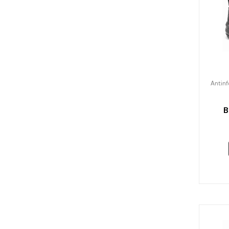
Antinf
B