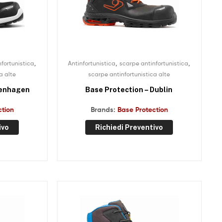
,
,
,
fortunistica
Antinfortunistica
scarpe antinfortunistica
a alte
scarpe antinfortunistica alte
penhagen
Base Protection – Dublin
ction
Brands:
Base Protection
ivo
Richiedi Preventivo