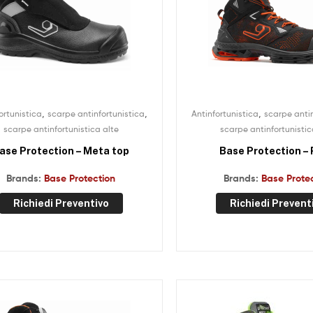
,
,
,
ortunistica
scarpe antinfortunistica
Antinfortunistica
scarpe antin
scarpe antinfortunistica alte
scarpe antinfortunistic
ase Protection – Meta top
Base Protection – 
Brands:
Base Protection
Brands:
Base Prote
Richiedi Preventivo
Richiedi Prevent