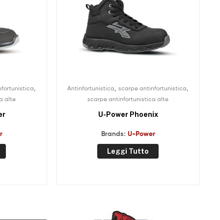
,
,
,
fortunistica
Antinfortunistica
scarpe antinfortunistica
a alte
scarpe antinfortunistica alte
er
U-Power Phoenix
r
Brands:
U-Power
Leggi Tutto