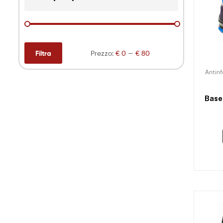
Filtra
Prezzo:
€ 0
—
€ 80
Antinf
Base 