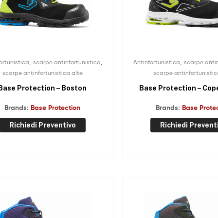
,
,
,
ortunistica
scarpe antinfortunistica
Antinfortunistica
scarpe antin
scarpe antinfortunistica alte
scarpe antinfortunistic
Base Protection – Boston
Base Protection – Co
Brands:
Base Protection
Brands:
Base Prote
Richiedi Preventivo
Richiedi Prevent