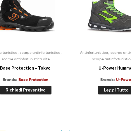
,
,
,
ortunistica
scarpe antinfortunistica
Antinfortunistica
scarpe antin
scarpe antinfortunistica alte
scarpe antinfortunistic
Base Protection – Tokyo
U-Power Humm
Brands:
Base Protection
Brands:
U-Powe
Richiedi Preventivo
Leggi Tutto