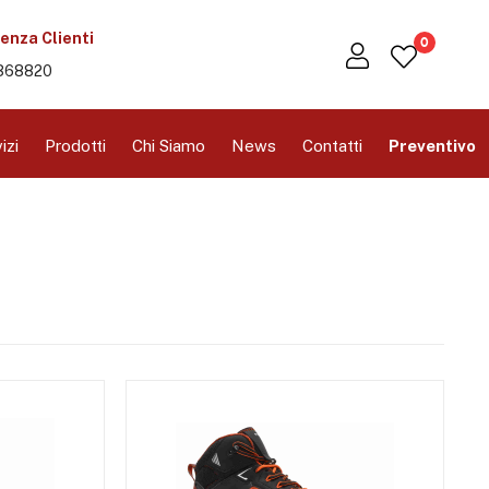
enza Clienti
0
368820
izi
Prodotti
Chi Siamo
News
Contatti
Preventivo