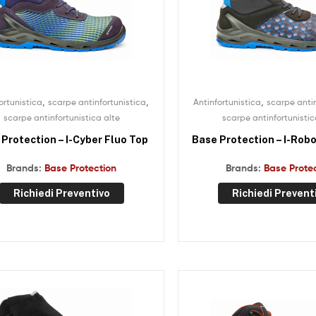
,
,
,
ortunistica
scarpe antinfortunistica
Antinfortunistica
scarpe antin
scarpe antinfortunistica alte
scarpe antinfortunistic
Protection – I-Cyber Fluo Top
Base Protection – I-Rob
Brands:
Base Protection
Brands:
Base Prote
Richiedi Preventivo
Richiedi Prevent