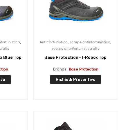
,
,
,
fortunistica
Antinfortunistica
scarpe antinfortunistica
a alte
scarpe antinfortunistica alte
ox Blue Top
Base Protection – I-Robox Top
ction
Brands:
Base Protection
ivo
Richiedi Preventivo