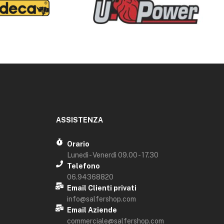
ASSISTENZA
Orario
Lunedì - Venerdì 09.00 - 17.30
Telefono
06.94368820
Email Clienti privati
info@salfershop.com
Email Aziende
commerciale@salfershop.com