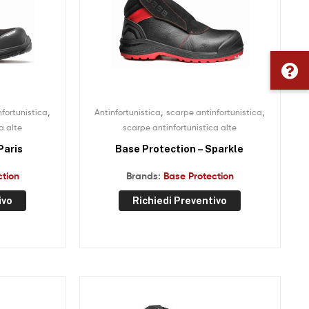
,
,
,
fortunistica
Antinfortunistica
scarpe antinfortunistica
a alte
scarpe antinfortunistica alte
Paris
Base Protection – Sparkle
ction
Brands:
Base Protection
ivo
Richiedi Preventivo