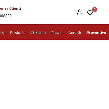
enza Clienti
0
368820
izi
Prodotti
Chi Siamo
News
Contatti
Preventivo