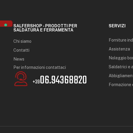
SALFERSHOP - PRODOTTI PER
SERVIZI
SALDATURA E FERRAMENTA
Forniture ind
Chi siamo
Assistenza
Contatti
Noleggio bo
News
Saldatrici e
Per informazioni contattaci
06.94368820
Abbigliament
+39
Formazione e