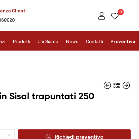
enza Clienti
0
368820
izi
Prodotti
Chi Siamo
News
Contatti
Preventivo
 in Sisal trapuntati 250
Richiedi preventivo