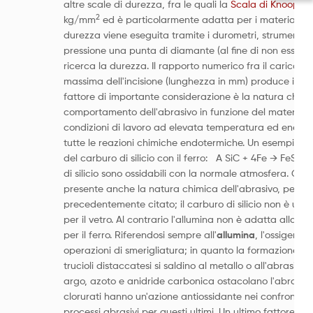
altre scale di durezza, fra le quali la
Scala di Knoop
, c
2
kg/mm
ed è particolarmente adatta per i materiali frag
durezza viene eseguita tramite i durometri, strument
pressione una punta di diamante (al fine di non essere d
ricerca la durezza. Il rapporto numerico fra il carico ap
massima dell'incisione (lunghezza in mm) produce il val
fattore di importante considerazione è la natura chimic
comportamento dell'abrasivo in funzione del materiale d
condizioni di lavoro ad elevata temperatura ed energia
tutte le reazioni chimiche endotermiche. Un esempio è 
del carburo di silicio con il ferro: A SiC + 4Fe → FeSi + 
di silicio sono ossidabili con la normale atmosfera. Qui
presente anche la natura chimica dell'abrasivo, per cui
precedentemente citato; il carburo di silicio non è utili
per il vetro. Al contrario l'allumina non è adatta alla s
per il ferro. Riferendosi sempre all'
allumina
, l'ossigeno 
operazioni di smerigliatura; in quanto la formazione del
trucioli distaccatesi si saldino al metallo o all'abrasivo s
argo, azoto e anidride carbonica ostacolano l'abrasione
clorurati hanno un'azione antiossidante nei confronti dei 
processi abrasivi per questi ultimi. Un ultimo fattore 