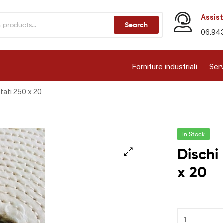
Assist
Search
06.94
Forniture industriali
Serv
ntati 250 x 20
In Stock
Dischi
x 20