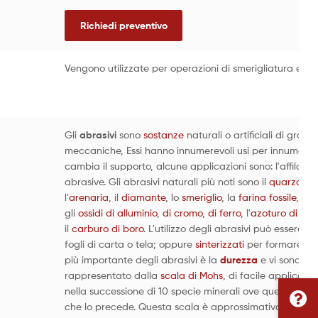
Richiedi preventivo
Vengono utilizzate per operazioni di smerigliatura e fini
Gli
abrasivi
sono
sostanze
naturali o artificiali di gran
meccaniche, Essi hanno innumerevoli usi per innumerevo
cambia il supporto, alcune applicazioni sono: l'affilatura
abrasive. Gli abrasivi naturali più noti sono il
quarzo
, il
l'
arenaria
, il
diamante
, lo
smeriglio
, la
farina fossile
, il
g
gli
ossidi di alluminio
,
di cromo
,
di ferro
, l'
azoturo di bor
il
carburo di boro
. L'utilizzo degli abrasivi può essere f
fogli di carta o tela; oppure
sinterizzati
per formare
mo
più importante degli abrasivi è la
durezza
e vi sono var
rappresentato dalla
scala di Mohs
, di facile applicazio
nella successione di 10 specie minerali ove quello che se
che lo precede. Questa scala è approssimativa e non li