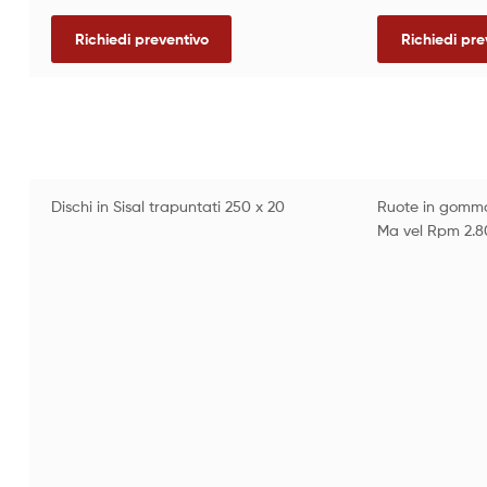
Richiedi preventivo
Richiedi pre
Dischi in Sisal trapuntati 250 x 20
Ruote in gomma 
Ma vel Rpm 2.8