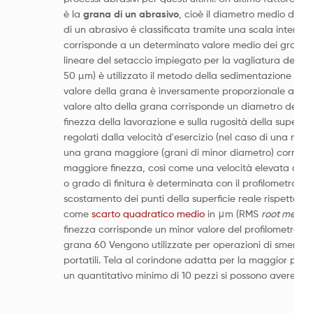
è la
grana di un abrasivo
, cioè il diametro medio delle
di un abrasivo è classificata tramite una scala internaz
corrisponde a un determinato valore medio dei granuli 
lineare del setaccio impiegato per la vagliatura dei gr
50 µm) è utilizzato il metodo della sedimentazione in a
valore della grana è inversamente proporzionale al di
valore alto della grana corrisponde un diametro dei gra
finezza della lavorazione e sulla rugosità della superfi
regolati dalla velocità d'esercizio (nel caso di una mola
una grana maggiore (grani di minor diametro) corrisp
maggiore finezza, così come una velocità elevata d'ese
o grado di finitura è determinata con il profilometro o 
scostamento dei punti della superficie reale rispetto una
come
scarto quadratico medio
in μm (RMS
root mean 
finezza corrisponde un minor valore del profilometro Ru
grana 60 Vengono utilizzate per operazioni di smeriglia
portatili. Tela al corindone adatta per la maggior parte
un quantitativo minimo di 10 pezzi si possono avere allo