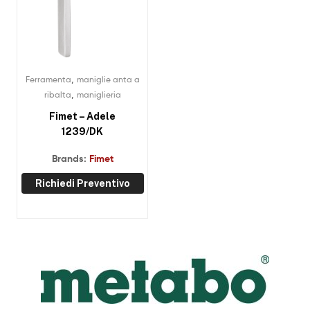
,
Ferramenta
maniglie anta a
,
ribalta
maniglieria
Fimet – Adele
1239/DK
Brands:
Fimet
Richiedi Preventivo