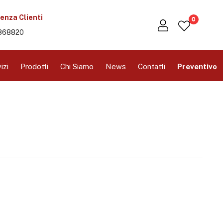
enza Clienti
0
368820
izi
Prodotti
Chi Siamo
News
Contatti
Preventivo