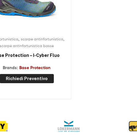
,
,
ortunistica
scarpe antinfortunistica
scarpe antinfortunistica basse
e Protection – I-Cyber Fluo
Brands:
Base Protection
Richiedi Preventivo