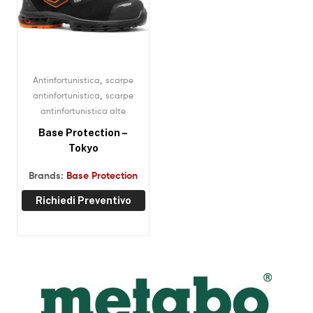
,
Antinfortunistica
scarpe
,
antinfortunistica
scarpe
antinfortunistica alte
Base Protection –
Tokyo
Brands:
Base Protection
Richiedi Preventivo