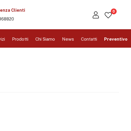
enza Clienti
0
368820
izi
Prodotti
Chi Siamo
News
Contatti
Preventivo