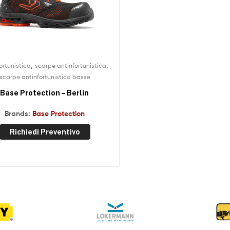
,
,
ortunistica
scarpe antinfortunistica
scarpe antinfortunistica basse
Base Protection – Berlin
Brands:
Base Protection
Richiedi Preventivo