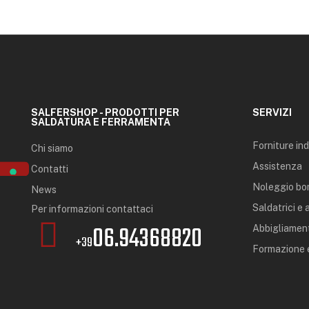
SALFERSHOP - PRODOTTI PER
SERVIZI
SALDATURA E FERRAMENTA
Forniture ind
Chi siamo
Assistenza
Contatti
Noleggio bo
News
Saldatrici e
Per informazioni contattaci
06.94368820
Abbigliament
+39
Formazione e