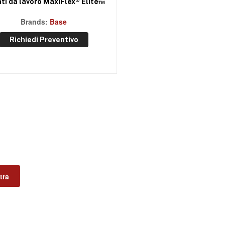
ti da lavoro MaxiFlex® Elite™
Brands:
Base
Richiedi Preventivo
ltra