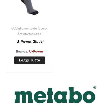
,
abbigliamento da lavoro
Antinfortunistica
U-Power Giady
Brands:
U-Power
Leggi Tutto