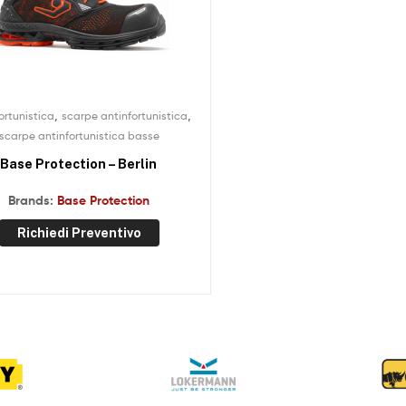
,
,
ortunistica
scarpe antinfortunistica
scarpe antinfortunistica basse
Base Protection – Berlin
Brands:
Base Protection
Richiedi Preventivo