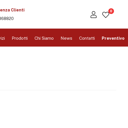
enza Clienti
0
368820
izi
Prodotti
Chi Siamo
News
Contatti
Preventivo