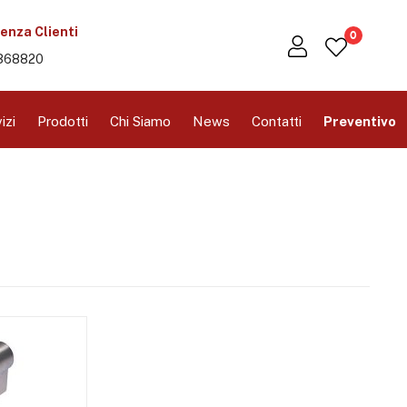
enza Clienti
0
368820
izi
Prodotti
Chi Siamo
News
Contatti
Preventivo