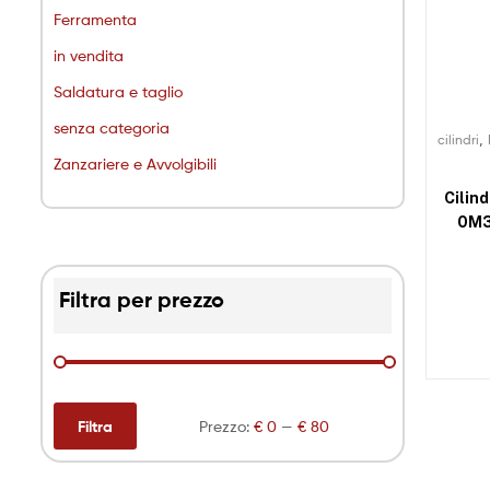
Ferramenta
in vendita
Saldatura e taglio
senza categoria
,
cilindri
Zanzariere e Avvolgibili
Cilin
0M3T
Filtra per prezzo
Filtra
Prezzo:
€ 0
—
€ 80