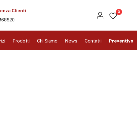
enza Clienti
0
368820
izi
Prodotti
Chi Siamo
News
Contatti
Preventivo