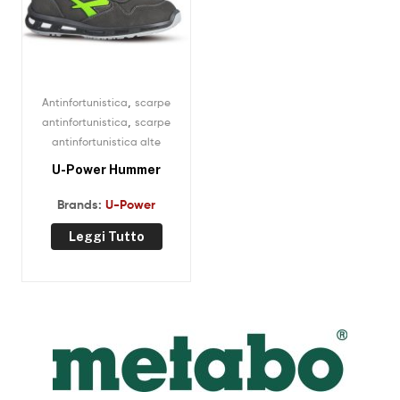
,
Antinfortunistica
scarpe
,
antinfortunistica
scarpe
antinfortunistica alte
U-Power Hummer
Brands:
U-Power
Leggi Tutto