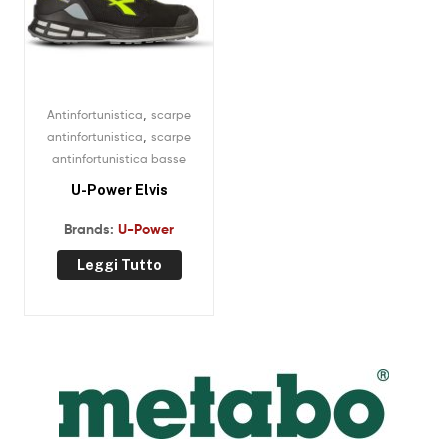
,
Antinfortunistica
scarpe
,
antinfortunistica
scarpe
antinfortunistica basse
U-Power Elvis
Brands:
U-Power
Leggi Tutto