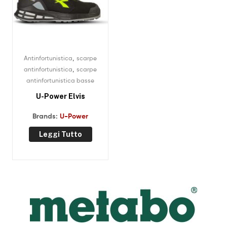
,
Antinfortunistica
scarpe
,
antinfortunistica
scarpe
antinfortunistica basse
U-Power Elvis
Brands:
U-Power
Leggi Tutto