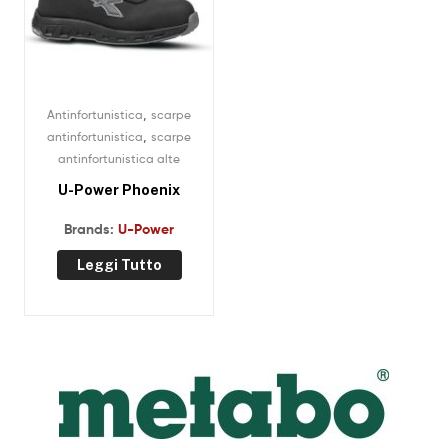
,
Antinfortunistica
scarpe
,
antinfortunistica
scarpe
antinfortunistica alte
U-Power Phoenix
Brands:
U-Power
Leggi Tutto