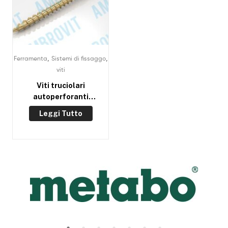
,
,
Ferramenta
Sistemi di fissaggo
viti
Viti truciolari
autoperforanti
ranellate TX
Leggi Tutto