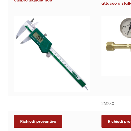
Calibro digitale 1108
attacco a staff
241250
Richiedi preventivo
Richiedi pre