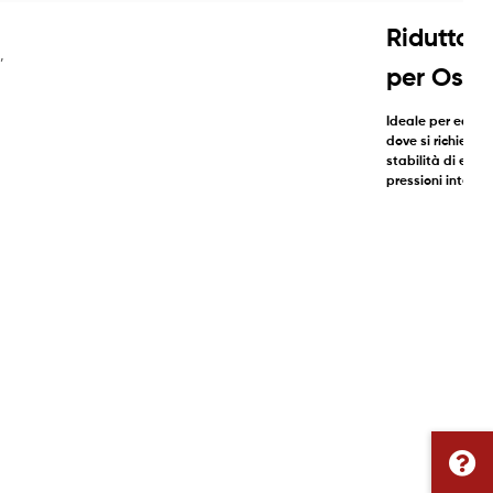
Riduttore
,
per Ossi
Ideale per equip
dove si richiedo
stabilità di erog
pressioni interme