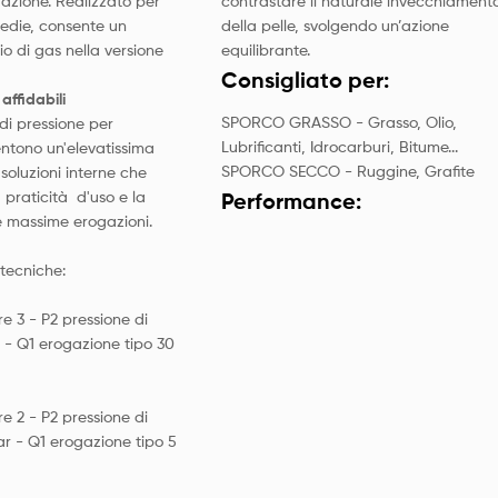
gazione. Realizzato per
contrastare il naturale invecchiament
medie, consente un
della pelle, svolgendo un’azione
io di gas nella versione
equilibrante.
Consigliato per:
 affidabili
SPORCO GRASSO
- Grasso, Olio,
 di pressione per
Lubrificanti, Idrocarburi, Bitume...
ntono un'elevatissima
SPORCO SECCO
- Ruggine, Grafite
 soluzioni interne che
 praticità d'uso e la
Performance:
le massime erogazioni.
 tecniche:
re 3 - P2 pressione di
r - Q1 erogazione tipo 30
re 2 - P2 pressione di
bar - Q1 erogazione tipo 5