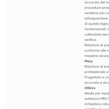
accurata dei ma
procedure produ
renderne più ro
salvaguardare i p
di questa logica
fondamentali. 
collaudato seco
verifica.
Riduttore di pr
conforme alle 
massima sicure
Maxy
Riduttore di pr
professionale e 
Progettato e co
accurato e sicur
Utilizzo
Ideale per equi
saldatura MIG/
richiedono rob