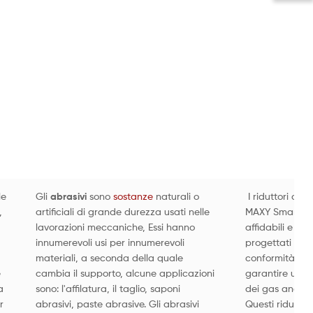
le
Gli
abrasivi
sono
sostanze
naturali o
I riduttori di 
,
artificiali di grande durezza usati nelle
MAXY Smart s
lavorazioni meccaniche, Essi hanno
affidabili e dai
innumerevoli usi per innumerevoli
progettati e cos
materiali, a seconda della quale
conformità all
e
cambia il supporto, alcune applicazioni
garantire un ac
a
sono: l'affilatura, il taglio, saponi
dei gas anche a
r
abrasivi, paste abrasive. Gli abrasivi
Questi riduttor