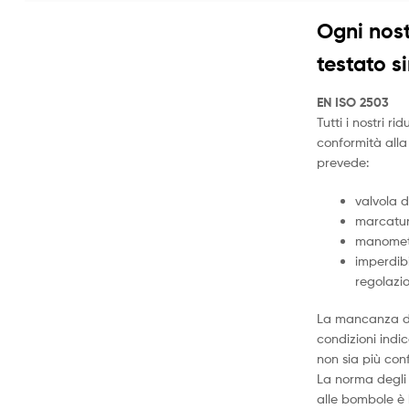
Ogni nost
testato s
EN ISO 2503
Tutti i nostri rid
conformità all
prevede:
valvola d
marcatur
manomet
imperdibi
regolazio
La mancanza di
condizioni indic
non sia più con
La norma degli 
alle bombole è