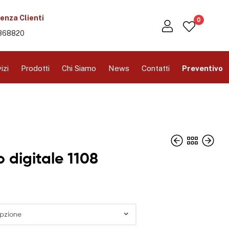
enza Clienti
0
368820
izi
Prodotti
Chi Siamo
News
Contatti
Preventivo
o digitale 1108