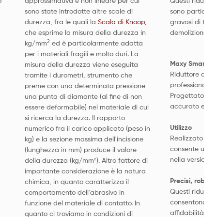
o
approssimativa e non lineare per cui
Questi riduttor
sono state introdotte altre scale di
sono particolar
durezza, fra le quali la
Scala di Knoop
,
gravosi di tagli
che esprime la misura della durezza in
demolizione e n
2
kg/mm
ed è particolarmente adatta
per i materiali fragili e molto duri. La
Maxy Smart
misura della durezza viene eseguita
Riduttore di p
tramite i durometri, strumento che
professionale e
preme con una determinata pressione
Progettato e c
una punta di diamante (al fine di non
accurato e sicu
essere deformabile) nel materiale di cui
si ricerca la durezza. Il rapporto
Utilizzo
numerico fra il carico applicato (peso in
Realizzato per 
kg) e la sezione massima dell'incisione
consente un el
(lunghezza in mm) produce il valore
nella versione
della durezza (kg/mm²). Altro fattore di
importante considerazione è la natura
Precisi, robusti,
chimica, in quanto caratterizza il
Questi riduttor
comportamento dell'abrasivo in
consentono un'
funzione del materiale di contatto. In
affidabilità co
quanto ci troviamo in condizioni di