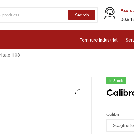
Assist
Search
06.94
Forniture industriali
Serv
gitale 1108
In Stock
Calibr
Calibri