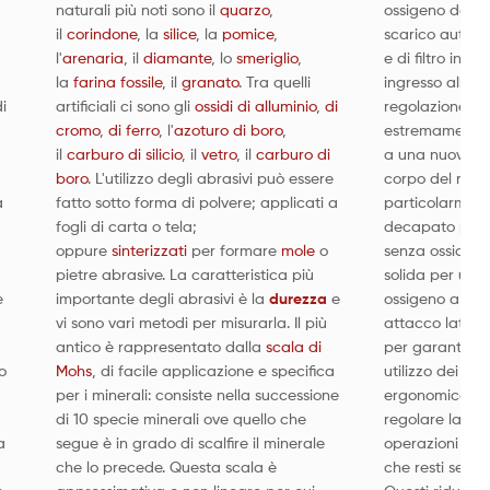
naturali più noti sono il
quarzo
,
ossigeno dotati
il
corindone
, la
silice
, la
pomice
,
scarico automa
l'
arenaria
, il
diamante
, lo
smeriglio
,
e di filtro in b
la
farina fossile
, il
granato
. Tra quelli
ingresso alla c
i
artificiali ci sono gli
ossidi di alluminio
,
di
regolazione de
cromo
,
di ferro
, l'
azoturo di boro
,
estremamente 
il
carburo di silicio
, il
vetro
, il
carburo di
a una nuova m
boro
. L'utilizzo degli abrasivi può essere
corpo del ridut
a
fatto sotto forma di polvere; applicati a
particolarment
fogli di carta o tela;
decapato per 
a
oppure
sinterizzati
per formare
mole
o
senza ossidazio
pietre abrasive. La caratteristica più
solida per un r
e
importante degli abrasivi è la
durezza
e
ossigeno a co
vi sono vari metodi per misurarla. Il più
attacco lateral
antico è rappresentato dalla
scala di
per garantire 
o
Mohs
, di facile applicazione e specifica
utilizzo dei g
per i minerali: consiste nella successione
ergonomica per
di 10 specie minerali ove quello che
regolare la fi
a
segue è in grado di scalfire il minerale
operazioni di 
che lo precede. Questa scala è
che resti semp