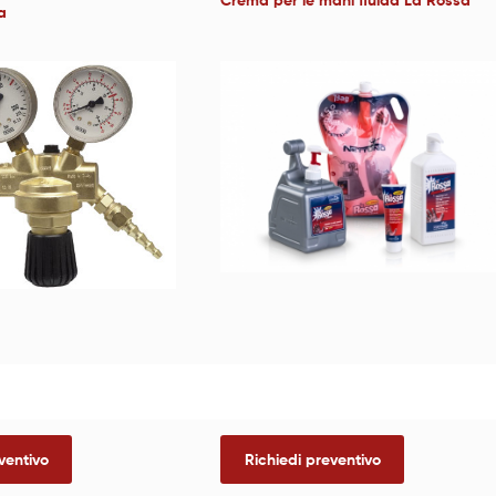
Crema per le mani fluida La Rossa
a
ventivo
Richiedi preventivo