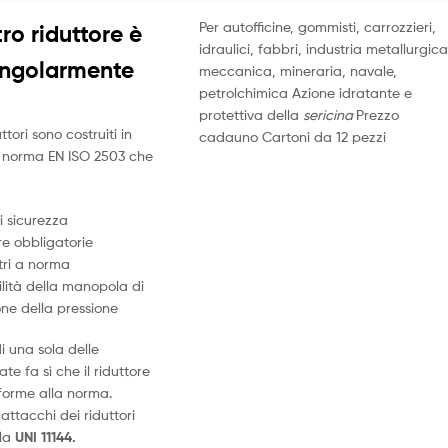
Per autofficine, gommisti, carrozzieri,
ro riduttore è
idraulici, fabbri, industria metallurgica
ingolarmente
meccanica, mineraria, navale,
petrolchimica Azione idratante e
protettiva della
sericina
Prezzo
uttori sono costruiti in
cadauno Cartoni da 12 pezzi
a norma EN ISO 2503 che
i sicurezza
e obbligatorie
ri a norma
lità della manopola di
ne della pressione
 una sola delle
ate fa sì che il riduttore
forme alla norma.
attacchi dei riduttori
 la
UNI 11144.