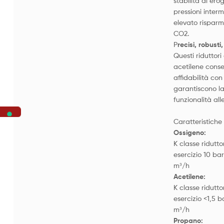
stabilità di ero
pressioni inter
elevato risparm
CO
2
.
P
recisi, robusti,
Questi riduttori
acetilene conse
affidabilità con
garantiscono la
funzionalità al
Caratteristiche
Ossigeno:
K classe ridutto
esercizio 10 ba
m³/h
Acetilene:
K classe ridutto
esercizio <1,5 
m³/h
Propano: