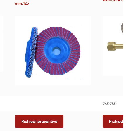
Riduttore di p
mm.125
240250
Richiedi preventivo
Richiedi pr