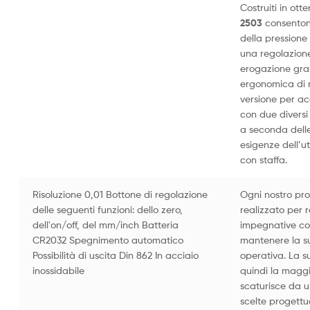
Costruiti in ot
2503
consentono
della pressione
una regolazione
erogazione gra
ergonomica di 
versione per ace
con due diversi
a seconda dell
esigenze dell’ut
con staffa.
Risoluzione 0,01 Bottone di regolazione
Ogni nostro pr
delle seguenti funzioni: dello zero,
realizzato per r
dell'on/off, del mm/inch Batteria
impegnative con
CR2032 Spegnimento automatico
mantenere la su
Possibilità di uscita Din 862 In acciaio
operativa. La su
inossidabile
quindi la magg
scaturisce da u
scelte progettua