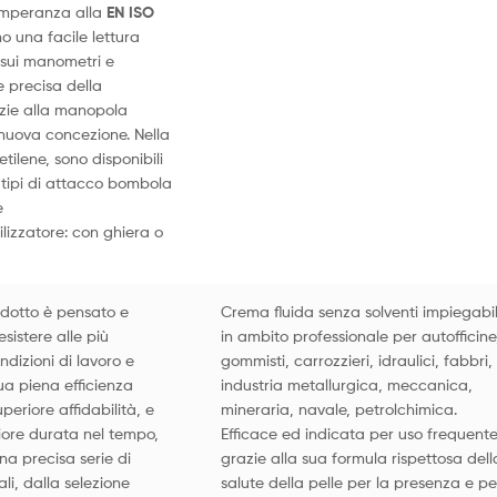
temperanza alla
EN ISO
 una facile lettura
 sui manometri e
 precisa della
zie alla manopola
nuova concezione. Nella
tilene, sono disponibili
 tipi di attacco bombola
e
ilizzatore: con ghiera o
odotto è pensato e
Crema fluida senza solventi impiegabi
esistere alle più
in ambito professionale per autofficine
dizioni di lavoro e
gommisti, carrozzieri, idraulici, fabbri,
a piena efficienza
industria metallurgica, meccanica,
periore affidabilità, e
mineraria, navale, petrolchimica.
iore durata nel tempo,
Efficace ed indicata per uso frequent
na precisa serie di
grazie alla sua formula rispettosa dell
li, dalla selezione
salute della pelle per la presenza e pe