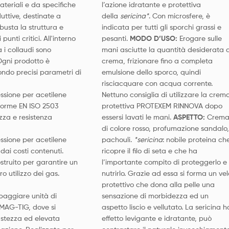
teriali e da specifiche
l’azione idratante e protettiva
ttive, destinate a
della
sericina*
. Con microsfere, è
busta la struttura e
indicata per tutti gli sporchi grassi e
unti critici. All'interno
pesanti.
MODO D’USO:
Erogare sulle
 i collaudi sono
mani asciutte la quantità desiderata d
Ogni prodotto è
crema, frizionare fino a completa
ndo precisi parametri di
emulsione dello sporco, quindi
risciacquare con acqua corrente.
essione per acetilene
Nettuno consiglia di utilizzare la crem
norme EN ISO 2503
protettiva PROTEXEM RINNOVA dopo
zza e resistenza
essersi lavati le mani.
ASPETTO:
Crem
di colore rosso, profumazione sandalo,
essione per acetilene
pachouli.
*sericina
: nobile proteina ch
dai costi contenuti.
ricopre il filo di seta e che ha
struito per garantire un
l’importante compito di proteggerlo e
o utilizzo dei gas.
nutrirlo. Grazie ad essa si forma un vel
protettivo che dona alla pelle una
paggiare unità di
sensazione di morbidezza ed un
MAG-TIG, dove si
aspetto liscio e vellutato. La sericina h
ustezza ed elevata
effetto levigante e idratante, può