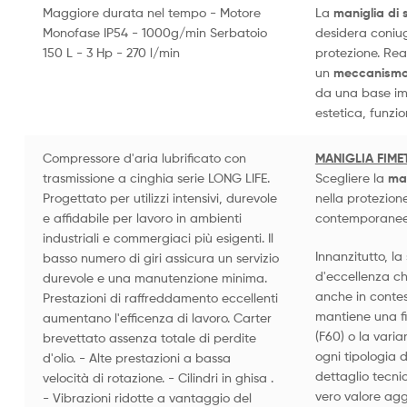
Maggiore durata nel tempo - Motore
La
maniglia di 
Monofase IP54 - 1000g/min Serbatoio
desidera coniug
150 L - 3 Hp - 270 l/min
protezione. Rea
un
meccanismo 
da una base i
estetica, funzio
Compressore d'aria lubrificato con
MANIGLIA FIME
trasmissione a cinghia serie LONG LIFE.
Scegliere la
man
Progettato per utilizzi intensivi, durevole
nella protezion
e affidabile per lavoro in ambienti
contemporanee 
industriali e commergiaci più esigenti. Il
Innanzitutto, l
basso numero di giri assicura un servizio
d'eccellenza ch
durevole e una manutenzione minima.
anche in contes
Prestazioni di raffreddamento eccellenti
mantiene una fin
aumentano l'efficenza di lavoro. Carter
(F60) o la vari
brevettato assenza totale di perdite
ogni tipologia d
d'olio. - Alte prestazioni a bassa
dettaglio tecni
velocità di rotazione. - Cilindri in ghisa .
vero valore agg
- Vibrazioni ridotte a vantaggio del