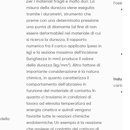
per i materiali fragili e molto duri. La
l’ossige
misura della durezza viene eseguita
pe
tramite i durometri, strumento che
ma
preme con una determinata pressione
l’
una punta di diamante (al fine di non
ni
essere deformabile) nel materiale di cui
pr
si ricerca la durezza. Il rapporto
vi
numerico fra il carico applicato (peso in
bl
kg) e la sezione massima dell'incisione
pe
(lunghezza in mm) produce il valore
l’
della durezza (kg/mm²). Altro fattore di
in
importante considerazione è la natura
chimica, in quanto caratterizza il
Industri
comportamento dell'abrasivo in
carta, l
funzione del materiale di contatto. In
pe
quanto ci troviamo in condizioni di
pr
lavoro ad elevata temperatura ed
co
energia cinetica e quindi vengono
sb
favorite tutte le reazioni chimiche
de
 della
endotermiche. Un esempio è la reazione
l’
che avviene al contatto del carburo di
bi