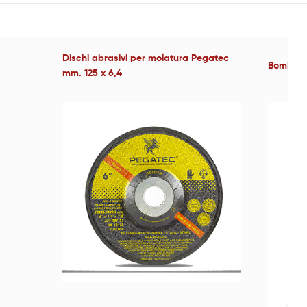
Dischi abrasivi per molatura Pegatec
Bombole
mm. 125 x 6,4