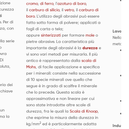
co
izione
cromo
,
di ferro
, l'
azoturo di boro
,
di
icurezza
il
carburo di silicio
, il
vetro
, il
carburo di
ne
i
boro
. L'utilizzo degli abrasivi può essere
in
. Per di
fatto sotto forma di polvere; applicati a
zza, con
fogli di carta o tela;
Lavorazi
oppure
sinterizzati
per formare
mole
o
Nella la
lla serie
pietre abrasive. La caratteristica più
metalli, 
o
importante degli abrasivi è la
durezza
e
pe
ovra
vi sono vari metodi per misurarla. Il più
au
Di
antico è rappresentato dalla
scala di
co
oluta,
Mohs
, di facile applicazione e specifica
me
per i minerali: consiste nella successione
pe
di 10 specie minerali ove quello che
ne
ria dei
segue è in grado di scalfire il minerale
te
 chiave
che lo precede. Questa scala è
ne
approssimativa e non lineare per cui
pe
sono state introdotte altre scale di
ta
 un
durezza, fra le quali la
Scala di Knoop
,
qu
rma la
che esprime la misura della durezza in
2
kg/mm
ed è particolarmente adatta
Industri