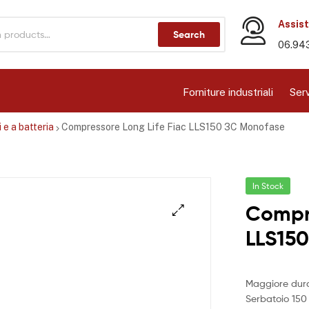
Assist
Search
06.94
Forniture industriali
Serv
 e a batteria
Compressore Long Life Fiac LLS150 3C Monofase
In Stock
Compre
LLS15
Maggiore dur
Serbatoio 150 