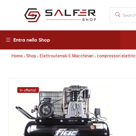
Salfershop
Entra nello Shop
Home
Shop
Elettroutensili E Macchinari
compressori elettrici
In offerta!