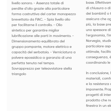
base. Effettiva
livello sonoro. - Assenza totale di
di chiusura o d
perdite d’olio grazie alla particolare
dei bambini) o t
forma costruttiva del carter monopezzo
assicura che og
brevettato da FIAC. - Spia livello olio
più, la base pr
per facilitarne il controllo. - Olio
uno spessore d
sintetico per garantire miglior
l'ergonomia, l
lubrificazione alle parti in movimento. -
Norvegia, studi
Dimensionamento equilibrato del
particolare asp
gruppo pompante, motore elettrico e
ottimale, facil
capacità del serbatoio. - Verniciatura a
conseguenza, è 
polvere epossidica a garanzia di una
coordinando le f
perfetta tenuta nel tempo.
Sovrapprezzo per teleavviatore stella
In conclusione,
triangolo
materiali, comf
e la resistenza
imponente. Prop
progetti di inte
prodotto che no
finestra in un e