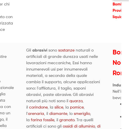
er chi
Bombole 
Provinci
ato con
liquido 
rizzata
sce
Gli
abrasivi
sono
sostanze
naturali o
Bom
tire
artificiali di grande durezza usati nelle
Noleg
lavorazioni meccaniche, Essi hanno
innumerevoli usi per innumerevoli
Roma
materiali, a seconda della quale
e
cambia il supporto, alcune applicazioni
Industri
ezionale
sono: l'affilatura, il taglio, saponi
Nell’indu
lia
abrasivi, paste abrasive. Gli abrasivi
bevande,
ata
naturali più noti sono il
quarzo
,
pe
ta con
il
corindone
, la
silice
, la
pomice
,
at
 ma un
l'
arenaria
, il
diamante
, lo
smeriglio
,
pe
, il
la
farina fossile
, il
granato
. Tra quelli
ne
ella
artificiali ci sono gli
ossidi di alluminio
,
di