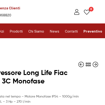
enza Clienti
0
368820
izi
Prodotti
Chi Siamo
News
Contatti
Preventivo
ssore Long Life Fiac
0 3C Monofase
ata nel tempo – Motore Monofase IP54 – 1000g/min
L – 3 Hp – 270 l/min