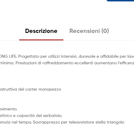
Descrizione
Recensioni (0)
G LIFE. Progettato per utilizzi intensivi, durevole e affidabile per lav
inima. Prestazioni di raffreddamento eccellenti aumentano l’efficenza 
costruttiva del carter monopezzo
movimento.
trico e capacità del serbatoio.
enuta nel tempo. Sovrapprezzo per teleavviatore stella triangolo