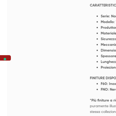
CARATTERISTIC
Serie: No
Modello:
Produtto
Materiale
Sicurezz
Meccanis
Dimensio
Spessore
Lunghez
Proiezio
FINITURE DISPO
F60: Inox
FNO: Ner
*Più finiture a r
puramente illus
stessa collezio