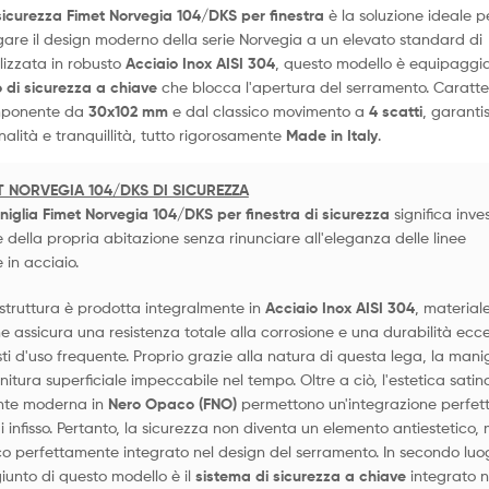
sicurezza Fimet Norvegia 104/DKS per finestra
è la soluzione ideale p
are il design moderno della serie Norvegia a un elevato standard di
lizzata in robusto
Acciaio Inox AISI 304
, questo modello è equipaggi
di sicurezza a chiave
che blocca l'apertura del serramento. Caratte
mponente da
30x102 mm
e dal classico movimento a
4 scatti
, garanti
nalità e tranquillità, tutto rigorosamente
Made in Italy
.
T NORVEGIA 104/DKS DI SICUREZZA
iglia Fimet Norvegia 104/DKS per finestra di sicurezza
significa inves
e della propria abitazione senza rinunciare all'eleganza delle linee
in acciaio.
a struttura è prodotta integralmente in
Acciaio Inox AISI 304
, material
e assicura una resistenza totale alla corrosione e una durabilità ecc
ti d'uso frequente. Proprio grazie alla natura di questa lega, la manig
itura superficiale impeccabile nel tempo. Oltre a ciò, l'estetica satin
ante moderna in
Nero Opaco (FNO)
permettono un'integrazione perfet
i infisso. Pertanto, la sicurezza non diventa un elemento antiestetico,
co perfettamente integrato nel design del serramento. In secondo luogo
iunto di questo modello è il
sistema di sicurezza a chiave
integrato n