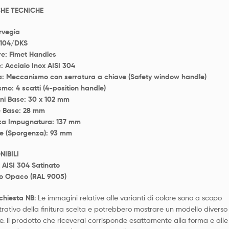
HE TECNICHE
rvegia
 104/DKS
re: Fimet Handles
: Acciaio Inox AISI 304
a: Meccanismo con serratura a chiave (Safety window handle)
mo: 4 scatti (4-position handle)
ni Base: 30 x 102 mm
 Base: 28 mm
za Impugnatura: 137 mm
ne (Sporgenza): 93 mm
NIBILI
 AISI 304 Satinato
o Opaco (RAL 9005)
ichiesta
NB
: Le immagini relative alle varianti di colore sono a scopo
trativo della finitura scelta e potrebbero mostrare un modello diverso
ne. Il prodotto che riceverai corrisponde esattamente alla forma e alle