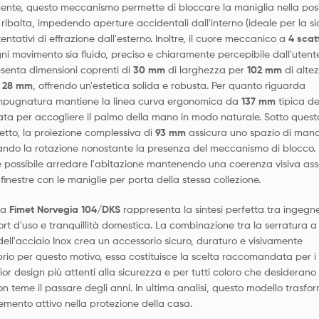
mente, questo meccanismo permette di bloccare la maniglia nella pos
i ribalta, impedendo aperture accidentali dall'interno (ideale per la s
entativi di effrazione dall'esterno. Inoltre, il cuore meccanico a
4 scatt
ni movimento sia fluido, preciso e chiaramente percepibile dall'utente
esenta dimensioni coprenti di
30 mm
di larghezza per
102 mm
di alte
i
28 mm
, offrendo un'estetica solida e robusta. Per quanto riguarda
'impugnatura mantiene la linea curva ergonomica da
137 mm
tipica de
ata per accogliere il palmo della mano in modo naturale. Sotto quest
etto, la proiezione complessiva di
93 mm
assicura uno spazio di man
itando la rotazione nonostante la presenza del meccanismo di blocco. 
possibile arredare l'abitazione mantenendo una coerenza visiva ass
inestre con le maniglie per porta della stessa collezione.
 la
Fimet Norvegia 104/DKS
rappresenta la sintesi perfetta tra ingegne
ort d'uso e tranquillità domestica. La combinazione tra la serratura a
 dell'acciaio Inox crea un accessorio sicuro, duraturo e visivamente
rio per questo motivo, essa costituisce la scelta raccomandata per i
rior design più attenti alla sicurezza e per tutti coloro che desiderano
n teme il passare degli anni. In ultima analisi, questo modello trasfo
lemento attivo nella protezione della casa.