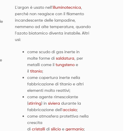
L'argon è usato nell'
illuminotecnica
,
perché non reagisce con il filamento
incandescente delle lampadine,
le
nemmeno ad alte temperature, quando
l'azoto biatomico diventa instabile. Altri
usi:
come scudo di gas inerte in
molte forme di
saldatura
, per
ne
metalli come il
tungsteno
e
il
titanio
;
come copertura inerte nella
fabbricazione di titanio e altri
elementi molto reattivi;
come agente rimescolante
(
stirring
) in
siviera
durante la
fabbricazione dell'
acciaio
;
come atmosfera protettiva nella
crescita
di
cristalli
di
silicio
e
germanio
;