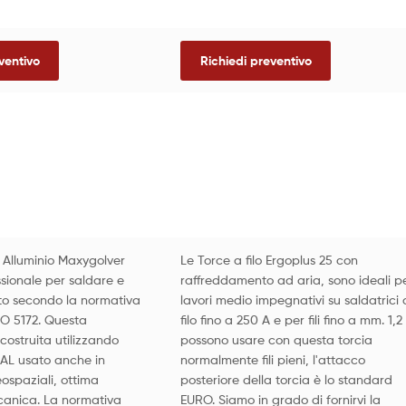
ventivo
Richiedi preventivo
 Alluminio Maxygolver
Le Torce a filo Ergoplus 25 con
sionale per saldare e
raffreddamento ad aria, sono ideali p
ito secondo la normativa
lavori medio impegnativi su saldatrici 
ISO 5172. Questa
filo fino a 250 A e per fili fino a mm. 1,2 
ostruita utilizzando
possono usare con questa torcia
NAL usato anche in
normalmente fili pieni, l'attacco
eospaziali, ottima
posteriore della torcia è lo standard
canica. La normativa
EURO. Siamo in grado di fornirvi la