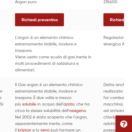
Argon puro
276600
Richiedi preventivo
Richiedi pr
L'argon è un elemento chimico
Regolazione si
estremamente stabile, inodore e
sinergica Ali
insapore.
Viene usato come scudo di gas inerte in
molti procedimenti di saldatura e
alimentari.
Il Gas argon è un elemento chimico
Detta anche
s
er
estremamente stabile, inodore e
realizzata tram
a
insapore. È due volte e mezzo
far combaciare
Si
più
solubile
in acqua dell'
azoto
, che ha
macchina. Succ
circa la stessa solubilità dell'
ossigeno
.
ad arrivare al 
Nel 2002 è stato scoperto che l'argon,
chiodo interno
apparentemente inerte, come
adottata in mo
il
kripton
e lo
xeno
può formare un
passaggio più 