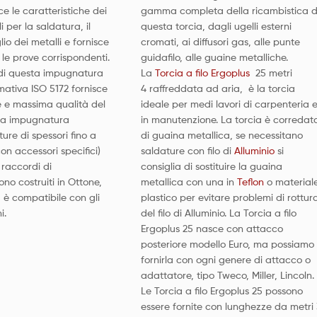
ce le caratteristiche dei
gamma completa della ricambistica d
 per la saldatura, il
questa torcia, dagli ugelli esterni
glio dei metalli e fornisce
cromati, ai diffusori gas, alle punte
e le prove corrispondenti.
guidafilo, alle guaine metalliche.
di questa impugnatura
La
Torcia a filo Ergoplus
25 metri
ativa ISO 5172 fornisce
4 raffreddata ad aria, è la torcia
e e massima qualità del
ideale per medi lavori di carpenteria 
ta impugnatura
in manutenzione. La torcia è corredat
ure di spessori fino a
di guaina metallica, se necessitano
on accessori specifici)
saldature con filo di
Alluminio
si
 raccordi di
consiglia di sostituire la guaina
no costruiti in Ottone,
metallica con una in
Teflon
o material
a è compatibile con gli
plastico per evitare problemi di rottur
i.
del filo di Alluminio. La Torcia a filo
Ergoplus 25 nasce con attacco
posteriore modello Euro, ma possiamo
fornirla con ogni genere di attacco o
adattatore, tipo Tweco, Miller, Lincoln.
Le Torcia a filo Ergoplus 25 possono
essere fornite con lunghezze da metri 