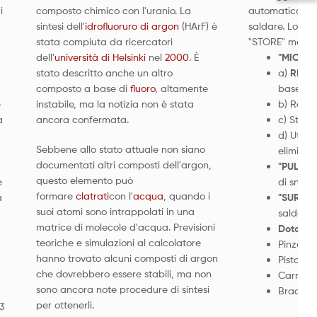
i
composto chimico con l'uranio. La
automaticamente
sintesi dell'
idrofluoruro di argon
(HArF) è
saldare. Lo str
stata compiuta da ricercatori
"STORE" memori
dell'
università di Helsinki
nel
2000
. È
"MICRO
stato descritto anche un altro
a)
REGOL
composto a base di
fluoro
, altamente
base all
e
instabile, ma la notizia non è stata
b) Regol
a
ancora confermata.
c) Strum
d) Utili
Sebbene allo stato attuale non siano
eliminar
documentati altri composti dell'argon,
"PULSE"
questo elemento può
e
di snerv
formare
clatrati
con l'
acqua
, quando i
a
"SURE S
suoi atomi sono intrappolati in una
saldatur
matrice di molecole d'acqua. Previsioni
Dotazio
teoriche e simulazioni al calcolatore
Pinza p
hanno trovato alcuni composti di argon
Pistola 
che dovrebbero essere stabili, ma non
Carrello
sono ancora note procedure di sintesi
Braccio 
per ottenerli.
3