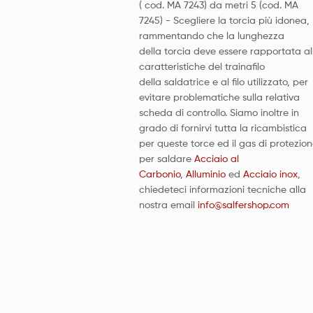
( cod. MA 7243) da metri 5 (cod. MA
7245) - Scegliere la torcia più idonea,
rammentando che la lunghezza
della torcia deve essere rapportata al
caratteristiche del trainafilo
della saldatrice e al filo utilizzato, per
evitare problematiche sulla relativa
scheda di controllo. Siamo inoltre in
grado di fornirvi tutta la ricambistica
per queste torce ed il gas di protezio
per saldare
Acciaio al
Carbonio
,
Alluminio
ed
Acciaio inox
,
chiedeteci informazioni tecniche alla
nostra email
info@salfershop.com