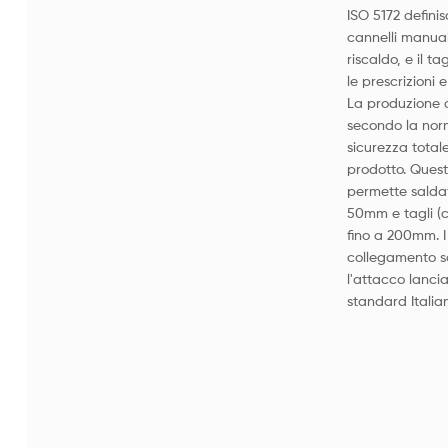
ISO 5172 definis
cannelli manuali
riscaldo, e il ta
le prescrizioni 
La produzione 
secondo la norm
sicurezza total
prodotto. Ques
permette saldat
50mm e tagli (c
fino a 200mm. I
collegamento so
l'attacco lanci
standard Italian