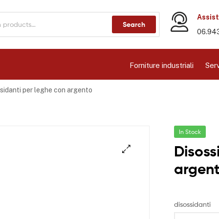
Assist
Search
06.94
Forniture industriali
Serv
sidanti per leghe con argento
In Stock
Disoss
argen
disossidanti