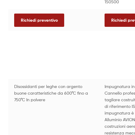
150500
Richiedi preventivo
Richiedi pre
Disossidanti per leghe con argento
Impugnatura in
buone caratteristiche da 600°C fino a
Cannello profes
750°C In polvere
tagliare costru
di riferimento 
impugnatura è c
Alluminio AVIO
costruzioni aer
resistenza mec