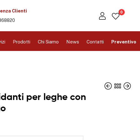
enza Clienti
0
368820
izi
Prodotti
Chi Siamo
News
Contatti
Preventivo
idanti per leghe con
to