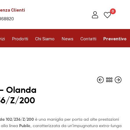
enza Clienti
0
368820
izi
Prodotti
Chi Siamo
News
Contatti
Preventivo
 – Olanda
36/Z/200
nda
102/236/Z/200
è una maniglia per porta ad alte prestazioni
alla linea
Public
, caratterizzata da un’impugnatura extra-lunga