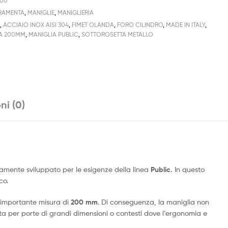
200
RAMENTA
,
MANIGLIE
,
MANIGLIERIA
0
,
ACCIAIO INOX AISI 304
,
FIMET OLANDA
,
FORO CILINDRO
,
MADE IN ITALY
,
GA 200MM
,
MANIGLIA PUBLIC
,
SOTTOROSETTA METALLO
ni (0)
itamente sviluppato per le esigenze della linea
Public.
In questo
co.
’importante misura di
200 mm
. Di conseguenza, la maniglia non
tta per porte di grandi dimensioni o contesti dove l’ergonomia e