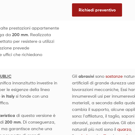
Richiedi preventivo
alte prestazioni appartenente
nga da
200 mm
. Realizzata
ttato per resistere a utilizzi
razione prevede
e uffici che richiedono
UBLIC
Gli
abrasivi
sono
sostanze
natura
nifica innanzitutto investire in
artificiali di grande durezza usat
er le esigenze della linea
lavorazioni meccaniche, Essi ha
in Italy
si fonde con una
innumerevoli usi per innumerevol
fico.
materiali, a seconda della qual
cambia il supporto, alcune appl
eristica
di questa versione è
sono: l'affilatura, il taglio, saponi
 di
200 mm
. Di conseguenza,
abrasivi, paste abrasive. Gli abr
re, ma garantisce anche una
naturali più noti sono il
quarzo
,