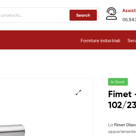
Assist
Search
06.94
Forniture industriali
Serv
In Stock
Fimet
102/2
La
Fimet Ola
appartenente 