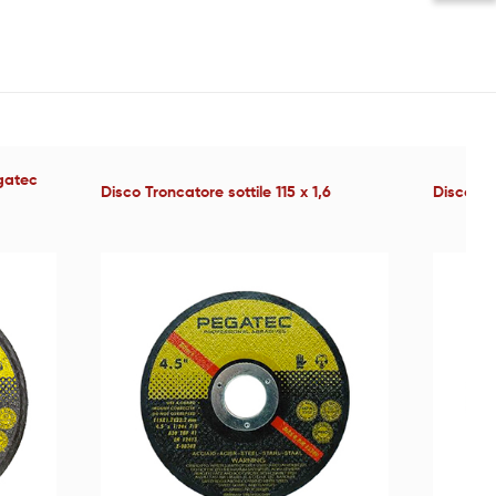
egatec
Disco Troncatore sottile 115 x 1,6
Disco Tr