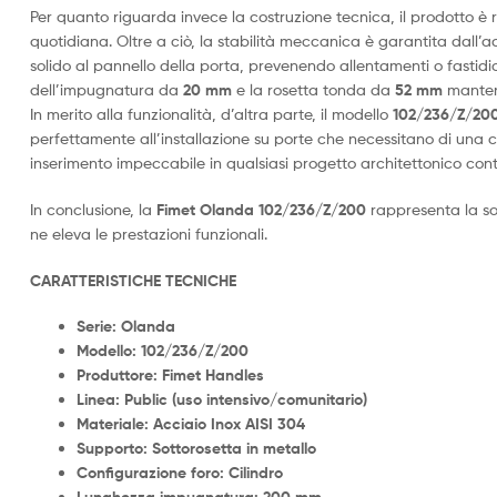
Per quanto riguarda invece la costruzione tecnica, il prodotto è 
quotidiana. Oltre a ciò, la stabilità meccanica è garantita dall’
solido al pannello della porta, prevenendo allentamenti o fastidios
dell’impugnatura da
20 mm
e la rosetta tonda da
52 mm
manteng
In merito alla funzionalità, d’altra parte, il modello
102/236/Z/20
perfettamente all’installazione su porte che necessitano di una chiu
inserimento impeccabile in qualsiasi progetto architettonico co
In conclusione, la
Fimet Olanda
102/236/Z/200
rappresenta la sol
ne eleva le prestazioni funzionali.
CARATTERISTICHE TECNICHE
Serie: Olanda
Modello:
102/236/Z/200
Produttore: Fimet Handles
Linea: Public (uso intensivo/comunitario)
Materiale: Acciaio Inox AISI 304
Supporto: Sottorosetta in metallo
Configurazione foro: Cilindro