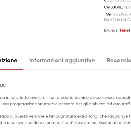
COD:
102.236.Z.
CATEGORIE:
FER
TAG:
102.236.20
MANIGLIA LUN
Brands:
Fimet
rizione
Informazioni aggiuntive
Recensio
LIC
ica innanzitutto investire in un prodotto tecnico d’eccellenza, appos
 una progettazione strutturale pensata per gli ambienti ad alto traffi
stica
di questa versione è l’impugnatura extra-long, che raggiunge l
che una leva superiore e una facilità d’uso estrema, risultando perfe