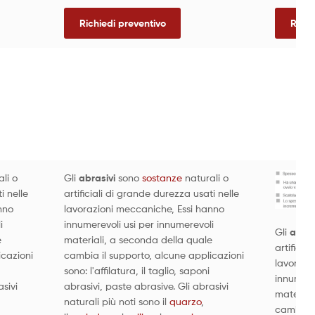
Richiedi preventivo
Richi
li o
Gli
abrasivi
sono
sostanze
naturali o
i nelle
artificiali di grande durezza usati nelle
nno
lavorazioni meccaniche, Essi hanno
i
innumerevoli usi per innumerevoli
Gli
abras
e
materiali, a seconda della quale
artificia
icazioni
cambia il supporto, alcune applicazioni
lavorazi
sono: l'affilatura, il taglio, saponi
innumere
asivi
abrasivi, paste abrasive. Gli abrasivi
material
naturali più noti sono il
quarzo
,
cambia i