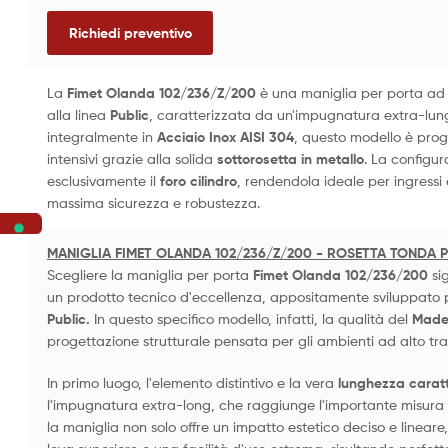
Richiedi preventivo
La
Fimet Olanda
102/236/Z/200
è una maniglia per porta ad 
alla linea
Public
, caratterizzata da un'impugnatura extra-lu
integralmente in
Acciaio Inox AISI 304
, questo modello è proge
intensivi grazie alla solida
sottorosetta in metallo
. La configu
esclusivamente il
foro cilindro
, rendendola ideale per ingressi 
massima sicurezza e robustezza.
MANIGLIA FIMET OLANDA
102/236/Z/200 - ROSETTA TONDA
P
Scegliere la maniglia per porta
Fimet Olanda 102/236/200
sig
un prodotto tecnico d'eccellenza, appositamente sviluppato p
Public.
In questo specifico modello, infatti, la qualità del
Made 
progettazione strutturale pensata per gli ambienti ad alto traf
In primo luogo, l'elemento distintivo e la vera
lunghezza caratt
l'impugnatura extra-long, che raggiunge l'importante misura
la maniglia non solo offre un impatto estetico deciso e linea