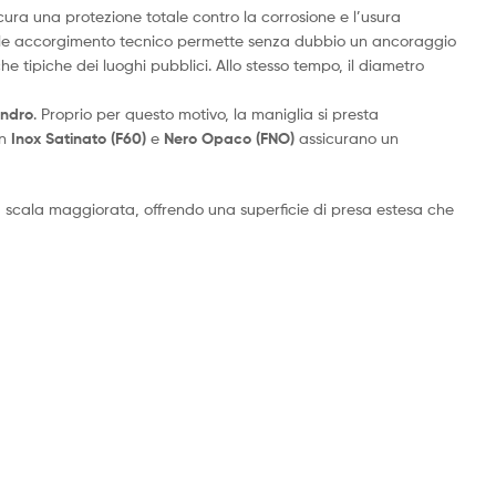
cura una protezione totale contro la corrosione e l’usura
ale accorgimento tecnico permette senza dubbio un ancoraggio
he tipiche dei luoghi pubblici. Allo stesso tempo, il diametro
lindro
. Proprio per questo motivo, la maniglia si presta
in
Inox Satinato (F60)
e
Nero Opaco (FNO)
assicurano un
 scala maggiorata, offrendo una superficie di presa estesa che