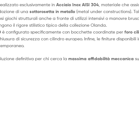
realizzato esclusivamente in
Acciaio Inox AISI 304
, materiale che assi
adozione di una
sottorosetta in metallo
(metal under constructions). T
i giochi strutturali anche a fronte di utilizzi intensivi o manovre brusc
ono il rigore stilistico tipico della collezione Olanda.
0
è configurato specificamente con bocchette coordinate per
foro ci
sura di sicurezza con cilindro europeo. Infine, le finiture disponibili 
ntemporaneo.
uzione definitiva per chi cerca la
massima affidabilità meccanica
su