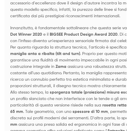
accessorio d'eccellenza dove il design d'autore incontra la mass
questo modello specifico, infatti, la purezza delle linee si fonde
certificata dai più prestigiosi riconoscimenti internazionali.
Innanzitutto, è fondamentale sottolineare che questa serie vanta 
Dot Winner 2020
e il
BIGSEE Product Design Award 2020
. Di co
con l'infisso diventa un'esperienza sensoriale firmata dal celeb
Per quanto riguarda la struttura tecnica, l'articolo è specific
maniglia anta a ribalta (tilt and turn)
. Proprio per questo motivo
garantisce una fluidità di movimento impeccabile in ogni posizion
costruzione integrale in
Zama
assicura una robustezza struttura
costante all'uso quotidiano. Pertanto, la maniglia rappresenta la
ricerca un connubio perfetto tra estetica minimalista e durabili
proporzioni strutturali, il disegno tecnico mostra chiaramente un
Allo stesso tempo, la
sporgenza totale (proiezione) misura esa
un profilo slanciato che non interferisce con le tende o gli arredi 
particolarità di questa versione risiede nella sua
rosetta rettan
65 mm
. Tale geometria, con uno
spessore di 10 mm
, permette u
discreta sui profili moderni dei serramenti. D'altra parte, lo sp
mm
assicura una presa solida ed ergonomica in ogni fase di rot
gamma cromatica offre soluzioni sofisticate come l'
Antracite (F1