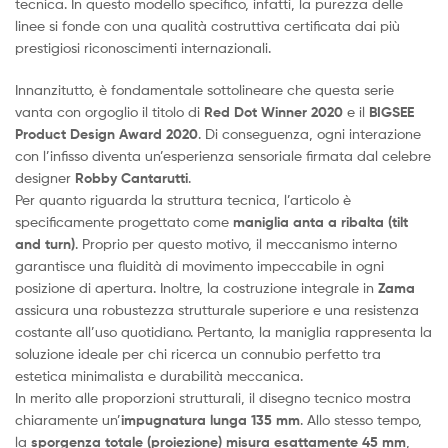
tecnica. In questo modello specifico, infatti, la purezza delle
linee si fonde con una qualità costruttiva certificata dai più
prestigiosi riconoscimenti internazionali.
Innanzitutto, è fondamentale sottolineare che questa serie
vanta con orgoglio il titolo di
Red Dot Winner 2020
e il
BIGSEE
Product Design Award 2020
. Di conseguenza, ogni interazione
con l’infisso diventa un’esperienza sensoriale firmata dal celebre
designer
Robby Cantarutti
.
Per quanto riguarda la struttura tecnica, l’articolo è
specificamente progettato come
maniglia anta a ribalta (tilt
and turn)
. Proprio per questo motivo, il meccanismo interno
garantisce una fluidità di movimento impeccabile in ogni
posizione di apertura. Inoltre, la costruzione integrale in
Zama
assicura una robustezza strutturale superiore e una resistenza
costante all’uso quotidiano. Pertanto, la maniglia rappresenta la
soluzione ideale per chi ricerca un connubio perfetto tra
estetica minimalista e durabilità meccanica.
In merito alle proporzioni strutturali, il disegno tecnico mostra
chiaramente un’
impugnatura lunga 135 mm
. Allo stesso tempo,
la
sporgenza totale (proiezione) misura esattamente 45 mm
,