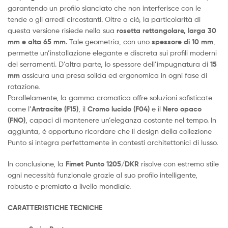
garantendo un profilo slanciato che non interferisce con le
tende o gli arredi circostanti. Oltre a ciò, la particolarità di
questa versione risiede nella sua
rosetta rettangolare, larga 30
mm e alta 65 mm
. Tale geometria, con uno
spessore di 10 mm
,
permette un’installazione elegante e discreta sui profili moderni
dei serramenti. D’altra parte, lo spessore dell’impugnatura di
15
mm
assicura una presa solida ed ergonomica in ogni fase di
rotazione.
Parallelamente, la gamma cromatica offre soluzioni sofisticate
come l’
Antracite (F15)
, il
Cromo lucido (F04)
e il
Nero opaco
(FNO)
, capaci di mantenere un’eleganza costante nel tempo. In
aggiunta, è opportuno ricordare che il design della collezione
Punto si integra perfettamente in contesti architettonici di lusso.
In conclusione, la
Fimet Punto 1205/DKR
risolve con estremo stile
ogni necessità funzionale grazie al suo profilo intelligente,
robusto e premiato a livello mondiale.
CARATTERISTICHE TECNICHE