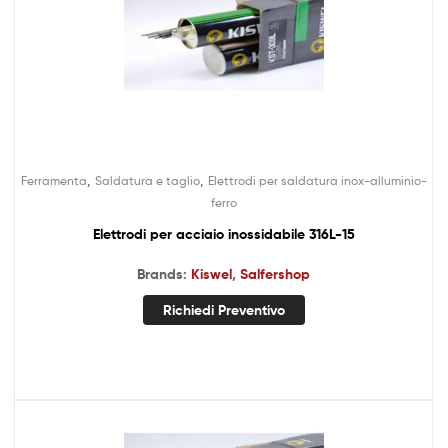
,
,
Ferramenta
Saldatura e taglio
Elettrodi per saldatura inox-alluminio-
ferro
Elettrodi per acciaio inossidabile 316L-15
Brands:
Kiswel
,
Salfershop
Richiedi Preventivo