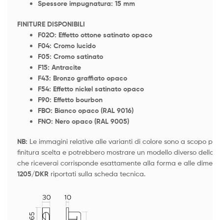
Spessore impugnatura: 15 mm
FINITURE DISPONIBILI
F02O: Effetto ottone satinato opaco
F04: Cromo lucido
F05: Cromo satinato
F15: Antracite
F43: Bronzo graffiato opaco
F54: Effetto nickel satinato opaco
F90: Effetto bourbon
FBO: Bianco opaco (RAL 9016)
FNO: Nero opaco (RAL 9005)
NB:
Le immagini relative alle varianti di colore sono a scopo pur
finitura scelta e potrebbero mostrare un modello diverso della st
che riceverai corrisponde esattamente alla forma e alle dimens
1205/DKR
riportati sulla scheda tecnica.