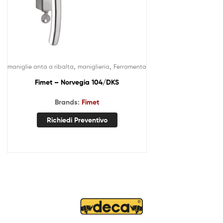
,
,
maniglie anta a ribalta
maniglieria
Ferramenta
Fimet – Norvegia 104/DKS
Brands:
Fimet
Richiedi Preventivo