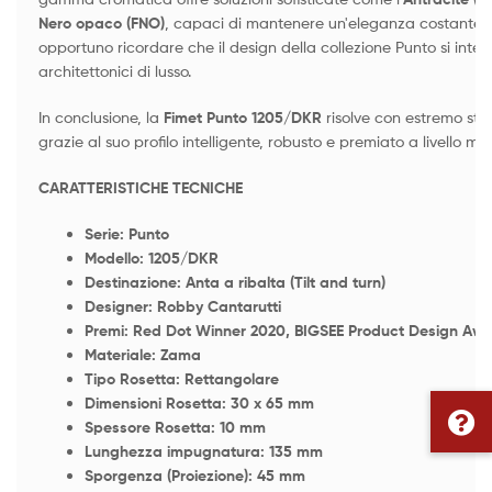
Nero opaco (FNO)
, capaci di mantenere un'eleganza costante n
opportuno ricordare che il design della collezione Punto si inte
architettonici di lusso.
In conclusione, la
Fimet Punto 1205/DKR
risolve con estremo stil
grazie al suo profilo intelligente, robusto e premiato a livello mo
CARATTERISTICHE TECNICHE
Serie: Punto
Modello: 1205/DKR
Destinazione: Anta a ribalta (Tilt and turn)
Designer: Robby Cantarutti
Premi: Red Dot Winner 2020, BIGSEE Product Design Aw
Materiale: Zama
Tipo Rosetta: Rettangolare
Dimensioni Rosetta: 30 x 65 mm
Spessore Rosetta: 10 mm
Lunghezza impugnatura: 135 mm
Sporgenza (Proiezione): 45 mm