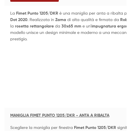
La
Fimet Punto 1205/DKR
è una maniglia per anta a ribalta plur
Dot 2020
. Realizzata in
Zama
di alta qualità e firmata da
Robby
la
rosetta rettangolare
da
30x65 mm
e un'
impugnatura ergono
modello unisce un design minimale e moderno a una meccanica di
prestigio.
MANIGLIA FIMET PUNTO 1205/DKR - ANTA A RIBALTA
Scegliere la maniglia per finestra
Fimet Punto 1205/DKR
signific