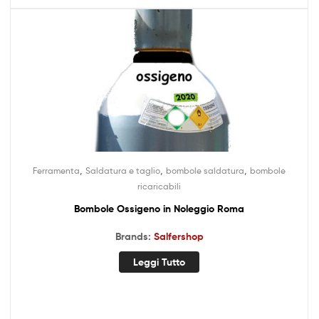
,
,
,
Ferramenta
Saldatura e taglio
bombole saldatura
bombole
ricaricabili
Bombole Ossigeno in Noleggio Roma
Brands:
Salfershop
Leggi Tutto