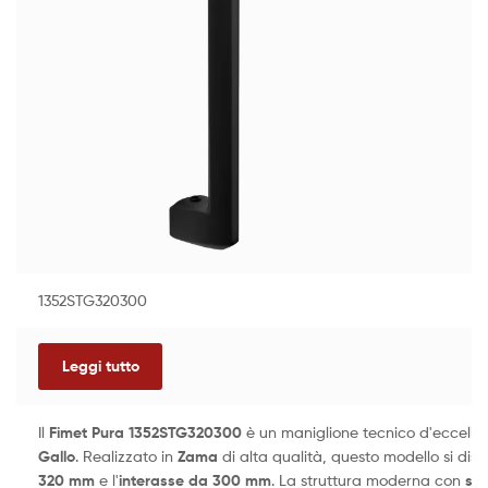
1352STG320300
Leggi tutto
Il
Fimet Pura 1352STG320300
è un maniglione tecnico d'eccell
Gallo
. Realizzato in
Zama
di alta qualità, questo modello si disti
320 mm
e l'
interasse da 300 mm
. La struttura moderna con
se