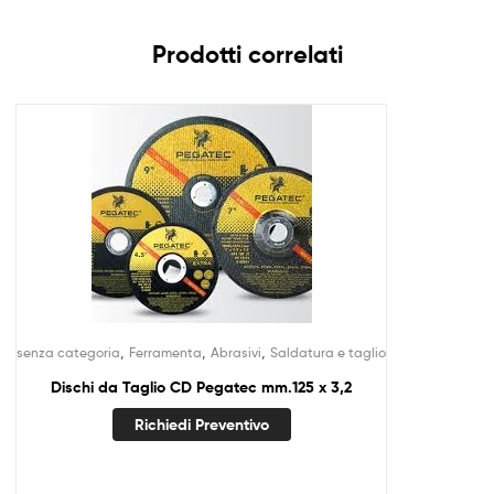
Prodotti correlati
,
,
,
senza categoria
Ferramenta
Abrasivi
Saldatura e taglio
Dischi da Taglio CD Pegatec mm.125 x 3,2
Richiedi Preventivo