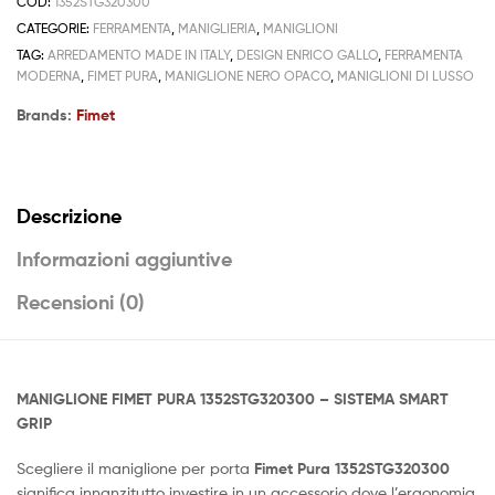
COD:
1352STG320300
CATEGORIE:
FERRAMENTA
,
MANIGLIERIA
,
MANIGLIONI
TAG:
ARREDAMENTO MADE IN ITALY
,
DESIGN ENRICO GALLO
,
FERRAMENTA
MODERNA
,
FIMET PURA
,
MANIGLIONE NERO OPACO
,
MANIGLIONI DI LUSSO
Brands:
Fimet
Descrizione
Informazioni aggiuntive
Recensioni (0)
MANIGLIONE FIMET PURA 1352STG320300 – SISTEMA SMART
GRIP
Scegliere il maniglione per porta
Fimet Pura 1352STG320300
significa innanzitutto investire in un accessorio dove l’ergonomia