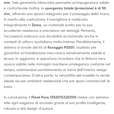
mm
. Tale geometria bilanciata permette un’impugnatura solida
e confortevole. Inoltre, la
sporgenza totale (proiezione) è di 50
mm
, offrendo uno spazio adeguato per il passaggio della mano.
In merito alla costruzione, il maniglione è realizzato
integralmente in
Zama
, un materiale scelto per la sua
eccellente resistenza e precisione nei dettagli. Pertanto,
l’accessorio assicura una durabilità eccezionale anche in
contesti di utilizzo quotidiano molto intenso. Parallelamente, il
sistema si avvale del kit di
fissaggio FISS01
, studiato per
garantire un’installazione meccanica estremamente stabile e
sicura. In aggiunta, è opportuno ricordare che la finitura nera
opaca visibile nelle immagini mantiene un’eleganza costante nel
tempo, adattandosi perfettamente ai trend dell’interior design
contemporaneo. D’altra parte, la versatilità del modello lo rende
ideale sia per ambienti residenziali che per spazi commerciali di
lusso.
In conclusione, il
Fimet Pura 1352STG320300
risolve con estremo
stile ogni esigenza di accesso grazie al suo profilo intelligente,
robusto e dal design d’autore.