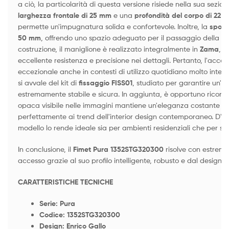
a ciò, la particolarità di questa versione risiede nella sua sezi
larghezza frontale di 25 mm
e una
profondità del corpo di 22 
permette un'impugnatura solida e confortevole. Inoltre, la
sporg
50 mm
, offrendo uno spazio adeguato per il passaggio della ma
costruzione, il maniglione è realizzato integralmente in
Zama
, u
eccellente resistenza e precisione nei dettagli. Pertanto, l'acces
eccezionale anche in contesti di utilizzo quotidiano molto intens
si avvale del kit di
fissaggio FISS01
, studiato per garantire un'i
estremamente stabile e sicura. In aggiunta, è opportuno ricorda
opaca visibile nelle immagini mantiene un'eleganza costante n
perfettamente ai trend dell'interior design contemporaneo. D'altr
modello lo rende ideale sia per ambienti residenziali che per spa
In conclusione, il
Fimet Pura 1352STG320300
risolve con estremo 
accesso grazie al suo profilo intelligente, robusto e dal design d
CARATTERISTICHE TECNICHE
Serie: Pura
Codice: 1352STG320300
Design: Enrico Gallo