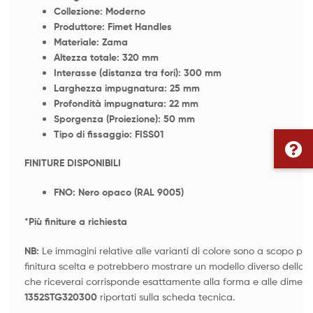
Collezione: Moderno
Produttore: Fimet Handles
Materiale: Zama
Altezza totale: 320 mm
Interasse (distanza tra fori): 300 mm
Larghezza impugnatura: 25 mm
Profondità impugnatura: 22 mm
Sporgenza (Proiezione): 50 mm
Tipo di fissaggio: FISS01
FINITUR
E DISPONIBILI
FNO: Nero opaco (RAL 9005)
*Più finiture a richiesta
NB:
Le immagini relative alle varianti di colore sono a scopo pur
finitura scelta e potrebbero mostrare un modello diverso della st
che riceverai corrisponde esattamente alla forma e alle dimens
1352STG320300
riportati sulla scheda tecnica.