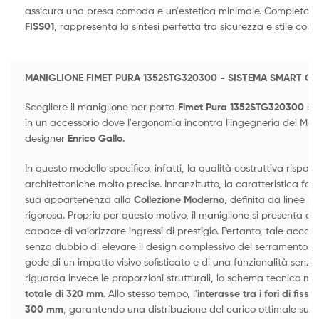
assicura una presa comoda e un'estetica minimale. Completo d
FISS01
, rappresenta la sintesi perfetta tra sicurezza e stile co
MANIGLIONE FIMET PURA 1352STG320300 - SISTEMA SMART GR
Scegliere il maniglione per porta
Fimet Pura 1352STG320300
sig
in un accessorio dove l'ergonomia incontra l'ingegneria del Made
designer
Enrico Gallo
.
In questo modello specifico, infatti, la qualità costruttiva rispo
architettoniche molto precise. Innanzitutto, la caratteristica fon
sua appartenenza alla
Collezione Moderno
, definita da linee p
rigorosa. Proprio per questo motivo, il maniglione si presenta 
capace di valorizzare ingressi di prestigio. Pertanto, tale acco
senza dubbio di elevare il design complessivo del serramento. D
gode di un impatto visivo sofisticato e di una funzionalità sen
riguarda invece le proporzioni strutturali, lo schema tecnico m
totale di 320 mm
. Allo stesso tempo, l'
interasse tra i fori di fi
300 mm
, garantendo una distribuzione del carico ottimale sulla 