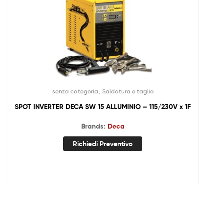
,
senza categoria
Saldatura e taglio
SPOT INVERTER DECA SW 15 ALLUMINIO – 115/230V x 1F
Brands:
Deca
Richiedi Preventivo