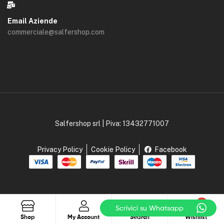
Email Aziende
commerciale@salfershop.com
Salfershop srl | Piva: 13432771007
Privacy Policy
Cookie Policy
Facebook
0
Scrivici su Whatsapp
Search
Shop
My Account
Search
Wishlist