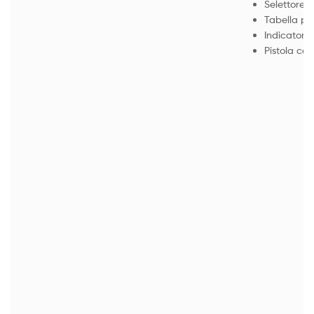
Selettore p
Tabella pa
Indicatore
Pistola co