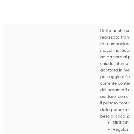
Detta anche
sal
realizzata tramite
far combaciare l
macchina. Success
ad arrivare al pu
chiodo interno pa
adottata in molti
passaggio più ri
corrente contenut
dei parametri di 
puntare, con un s
il pulsato continu
della potenza è 
peso di circa 20
MICROPROCE
Regolazion