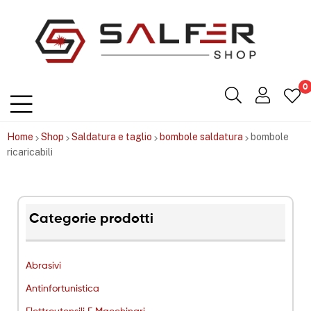
Salfershop
0
Home
Shop
Saldatura e taglio
bombole saldatura
bombole
ricaricabili
Categorie prodotti
Abrasivi
Antinfortunistica
Elettroutensili E Macchinari