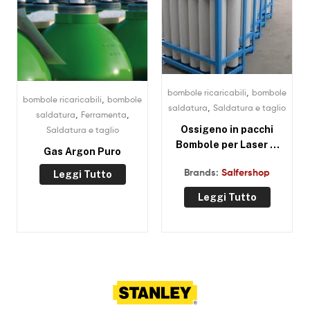
,
bombole ricaricabili
bombole
,
bombole ricaricabili
bombole
,
saldatura
Saldatura e taglio
,
,
saldatura
Ferramenta
Ossigeno in pacchi
Saldatura e taglio
Bombole per Laser in
Gas Argon Puro
noleggio Roma
Brands:
Salfershop
Leggi Tutto
Leggi Tutto