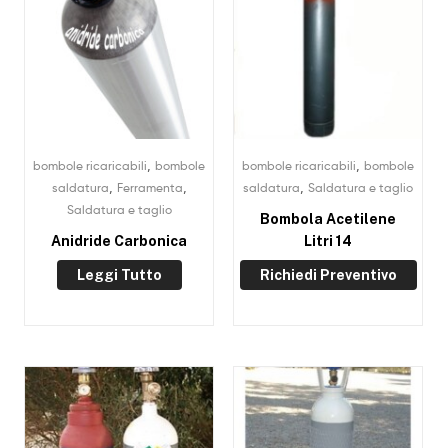
,
,
bombole ricaricabili
bombole
bombole ricaricabili
bombole
,
,
,
saldatura
Ferramenta
saldatura
Saldatura e taglio
Saldatura e taglio
Bombola Acetilene
Anidride Carbonica
Litri 14
Leggi Tutto
Richiedi Preventivo