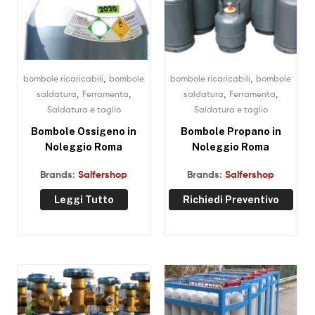
,
,
bombole ricaricabili
bombole
bombole ricaricabili
bombole
,
,
,
,
saldatura
Ferramenta
saldatura
Ferramenta
Saldatura e taglio
Saldatura e taglio
Bombole Ossigeno in
Bombole Propano in
Noleggio Roma
Noleggio Roma
Brands:
Salfershop
Brands:
Salfershop
Leggi Tutto
Richiedi Preventivo