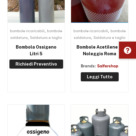
,
,
bombole ricaricabili
bombole
bombole ricaricabili
bombole
,
,
saldatura
Saldatura e taglio
saldatura
Saldatura e taglio
Bombola Ossigeno
Bombole Acetilene in
Litri 5
Noleggio Roma
Richiedi Preventivo
Brands:
Salfershop
Leggi Tutto