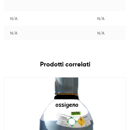
N/A
N/A
N/A
N/A
Prodotti correlati