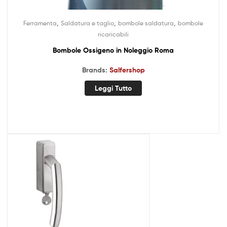
,
,
,
Ferramenta
Saldatura e taglio
bombole saldatura
bombole
ricaricabili
Bombole Ossigeno in Noleggio Roma
Brands:
Salfershop
Leggi Tutto