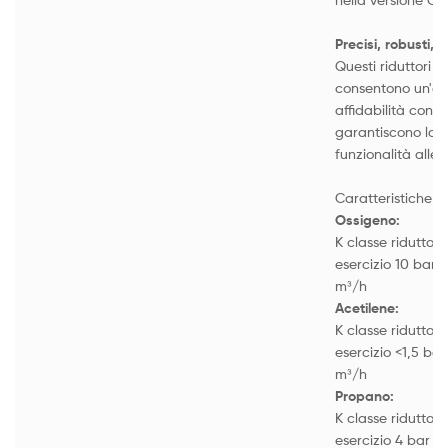
Precisi, robusti, a
Questi riduttori d
consentono un'el
affidabilità con s
garantiscono la p
funzionalità alle
Caratteristiche t
Ossigeno:
K classe riduttore
esercizio 10 bar 
m³/h
Acetilene:
K classe riduttore
esercizio <1,5 ba
m³/h
Propano:
K classe riduttore
esercizio 4 bar -