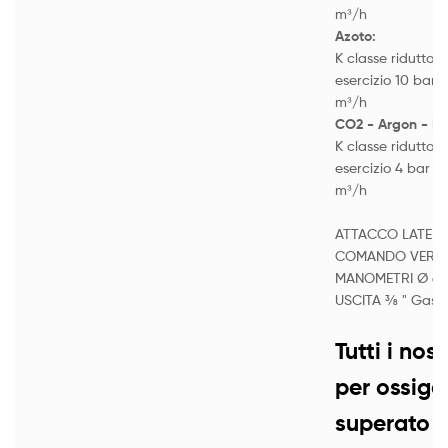
m³/h
Azoto:
K classe riduttore
esercizio 10 bar 
m³/h
CO
2
- Argon - Mi
K classe riduttore
esercizio 4 bar -
m³/h
ATTACCO LATERA
COMANDO VERTI
MANOMETRI Ø 63
USCITA ⅜ " Gas
Tutti i nost
per ossig
superato 