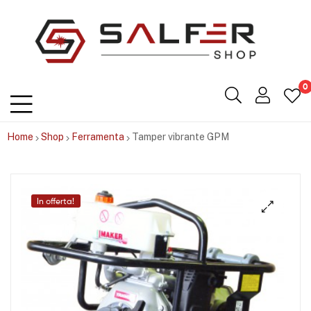
Salfershop
0
Home
Shop
Ferramenta
Tamper vibrante GPM
In offerta!