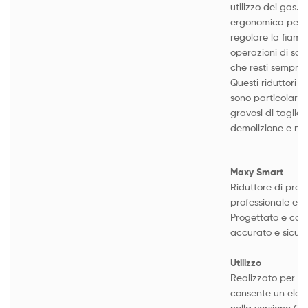
utilizzo dei gas.
ergonomica perme
regolare la fiamm
operazioni di sal
che resti sempre 
Questi riduttori d
sono particolarmen
gravosi di taglio 
demolizione e nel
Maxy Smart
Riduttore di pres
professionale e da
Progettato e cost
accurato e sicuro
Utilizzo
Realizzato per pr
consente un eleva
nella versione CO