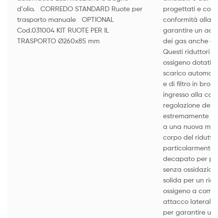
d'olio. CORREDO STANDARD Ruote per
progettati e costru
trasporto manuale OPTIONAL
conformità alla 
Cod.031004 KIT RUOTE PER IL
garantire un accu
TRASPORTO Ø260x85 mm
dei gas anche all
Questi riduttori d
ossigeno dotati di
scarico automatic
e di filtro in bron
ingresso alla cap
regolazione della
estremamente lin
a una nuova mano
corpo del riduttor
particolarmente c
decapato per pot
senza ossidazioni
solida per un ridu
ossigeno a coman
attacco laterale,
per garantire un 