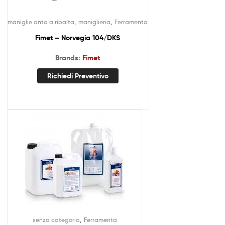
,
,
maniglie anta a ribalta
maniglieria
Ferramenta
Fimet – Norvegia 104/DKS
Brands:
Fimet
Richiedi Preventivo
,
senza categoria
Ferramenta