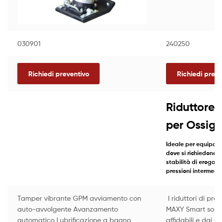
030901
240250
Richiedi preventivo
Richiedi preve
Riduttore 
per Ossige
Ideale per equipagg
dove si richiedono 
stabilità di erogazi
pressioni intermedie
Tamper vibrante GPM avviamento con
I riduttori di pre
auto-avvolgente Avanzamento
MAXY Smart sono
automatico Lubrificazione a bagno
affidabili e dai co