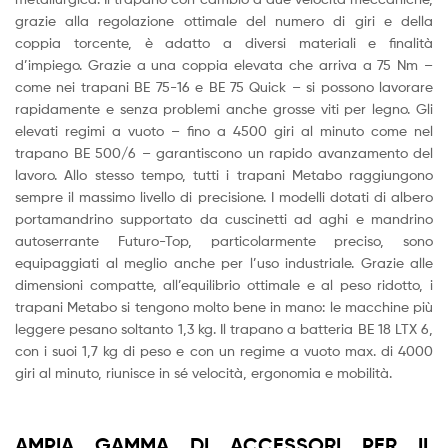
grazie alla regolazione ottimale del numero di giri e della
coppia torcente, è adatto a diversi materiali e finalità
d’impiego. Grazie a una coppia elevata che arriva a 75 Nm –
come nei trapani BE 75-16 e BE 75 Quick – si possono lavorare
rapidamente e senza problemi anche grosse viti per legno. Gli
elevati regimi a vuoto – fino a 4500 giri al minuto come nel
trapano BE 500/6 – garantiscono un rapido avanzamento del
lavoro. Allo stesso tempo, tutti i trapani Metabo raggiungono
sempre il massimo livello di precisione. I modelli dotati di albero
portamandrino supportato da cuscinetti ad aghi e mandrino
autoserrante Futuro-Top, particolarmente preciso, sono
equipaggiati al meglio anche per l’uso industriale. Grazie alle
dimensioni compatte, all’equilibrio ottimale e al peso ridotto, i
trapani Metabo si tengono molto bene in mano: le macchine più
leggere pesano soltanto 1,3 kg. Il trapano a batteria BE 18 LTX 6,
con i suoi 1,7 kg di peso e con un regime a vuoto max. di 4000
giri al minuto, riunisce in sé velocità, ergonomia e mobilità.
AMPIA GAMMA DI ACCESSORI PER IL