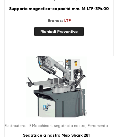
Supporto magnetico-capacità mm. 16 LTF-394.00
Brands:
LTF
Richiedi Preventivo
,
,
Elettroutensili E Macchinari
segatrici a nastro
Ferramenta
Segatrice a nastro Mep Shark 281