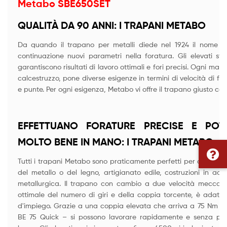
Metabo SBE650SET
QUALITÀ DA 90 ANNI: I TRAPANI METABO
Da quando il trapano per metalli diede nel 1924 il nome 
continuazione nuovi parametri nella foratura. Gli elevati st
garantiscono risultati di lavoro ottimali e fori precisi. Ogni mate
calcestruzzo, pone diverse esigenze in termini di velocità di fo
e punte. Per ogni esigenza, Metabo vi offre il trapano giusto con t
EFFETTUANO FORATURE PRECISE E POT
MOLTO BENE IN MANO: I TRAPANI METABO
Tutti i trapani Metabo sono praticamente perfetti per qualsiasi
del metallo o del legno, artigianato edile, costruzioni in ac
metallurgica. Il trapano con cambio a due velocità meccanic
ottimale del numero di giri e della coppia torcente, è adatto a
d'impiego. Grazie a una coppia elevata che arriva a 75 Nm –
BE 75 Quick – si possono lavorare rapidamente e senza pro