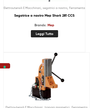
,
,
Elettroutensili E Macchinari
segatrici a nastro
Ferramenta
Segatrice a nastro Mep Shark 281 CCS
Brands:
Mep
Leggi Tutto
,
,
Elettroutensili E Macchinari
trapani magnetici
Ferramenta