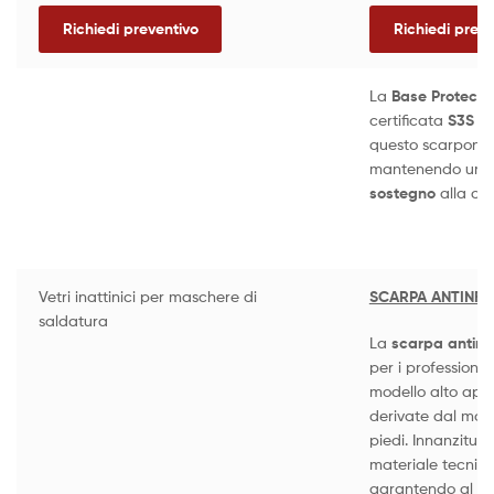
Richiedi preventivo
Richiedi preve
La
Base Protecti
certificata
S3S E
questo scarponci
mantenendo una le
sostegno
alla ca
Vetri inattinici per maschere di
SCARPA ANTINFO
saldatura
La
scarpa antinfo
per i professioni
modello alto appa
derivate dal mondo
piedi. Innanzitutt
materiale tecnico
garantendo al co