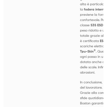
alta è particolar
la
fodera intern
previene la forma
confortevole. Per 
classe
S3S ESD
. 
peso ridotto e un
totale grazie all
è certificata
ESD
scariche elettros
®
Tpu-Skin
. Quest
ogni passo in una
dotata anche del
delle scale. Infine
abrasioni.
In conclusione, sc
del lavoratore. Il
Grazie alla combi
sfide quotidiane 
Boston garantisc