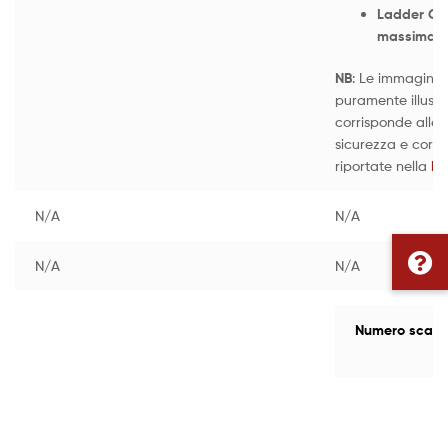
Ladder Gri
massima a
NB
: Le immagini 
puramente illustr
corrisponde alle 
sicurezza e corret
riportate nella
DI
N/A
N/A
N/A
N/A
Numero scarp