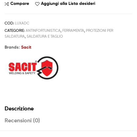
Compare
Aggiungi alla Lista desideri
COD:
LUXADC
CATEGORIE:
ANTINFORTUNISTICA
,
FERRAMENTA
,
PROTEZIONI PER
SALDATURA
,
SALDATURA E TAGLIO
Brands:
Sacit
Descrizione
Recensioni (0)