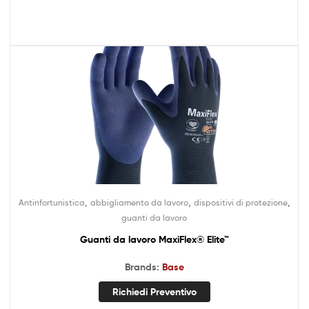
,
,
,
Antinfortunistica
abbigliamento da lavoro
dispositivi di protezione
guanti da lavoro
Guanti da lavoro MaxiFlex® Elite™
Brands:
Base
Richiedi Preventivo