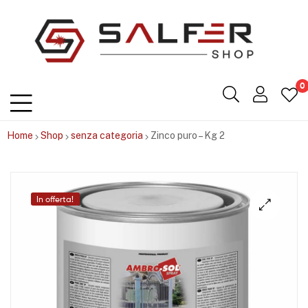
Salfershop
0
Home
Shop
senza categoria
Zinco puro – Kg 2
In offerta!