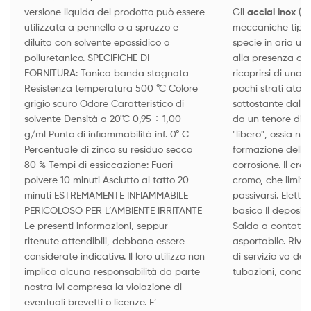
versione liquida del prodotto può essere
Gli
acciai inox
(o
utilizzata a pennello o a spruzzo e
meccaniche tipic
diluita con solvente epossidico o
specie in aria um
poliuretanico. SPECIFICHE DI
alla presenza di 
FORNITURA: Tanica banda stagnata
ricoprirsi di uno 
Resistenza temperatura 500 °C Colore
pochi strati atomi
grigio scuro Odore Caratteristico di
sottostante dall'a
solvente Densità a 20°C 0,95 ÷ 1,00
da un tenore di c
g/ml Punto di infiammabilità inf. 0° C
"libero", ossia no
Percentuale di zinco su residuo secco
formazione dello s
80 % Tempi di essiccazione: Fuori
corrosione. Il cr
polvere 10 minuti Asciutto al tatto 20
cromo, che limitan
minuti ESTREMAMENTE INFIAMMABILE
passivarsi. Elettr
PERICOLOSO PER L’AMBIENTE IRRITANTE
basico Il deposito
Le presenti informazioni, seppur
Salda a contatto 
ritenute attendibili, debbono essere
asportabile. Rive
considerate indicative. Il loro utilizzo non
di servizio va da 
implica alcuna responsabilità da parte
tubazioni, condot
nostra ivi compresa la violazione di
eventuali brevetti o licenze. E’