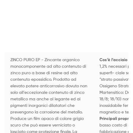
ZINCO PURO EP - Zincante organico
Cos’è l’acciaio in
monocomponente ad alto contenuto di
1,2% necessari per
zinco puro a base di resine ad alto
superfi- ciale sot
contenuto epossidico. Prodotto ad
“strato passivato
elevato potere anticorrosivo dovuto non
Ossigeno Strato su
solo all’eccezionale contenuto di zinco
Martensitico: Dup
metallico ma anche al legante ed ai
18/8; 18/10) non 
pigmenti inorganici dilatatori che
inossidabile ferr
prevengono la corrosione del metallo.
magnetico e temp
Produce un film opaco di colore grigio
Principali proprie
scuro che può essere verniciato o
basso costo di ma
lasciato come protezione finale. La
fabbricazione e p