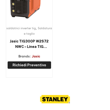
,
saldatrici inverter tig
Saldatura
e taglio
Jasic TIG300P W2S72
NWC – Linea TIG
Evo20
Brands:
Jasic
Richiedi Preventivo