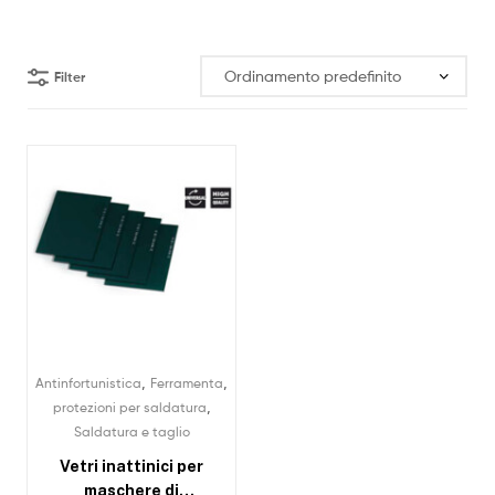
Filter
,
,
Antinfortunistica
Ferramenta
,
protezioni per saldatura
Saldatura e taglio
Vetri inattinici per
maschere di