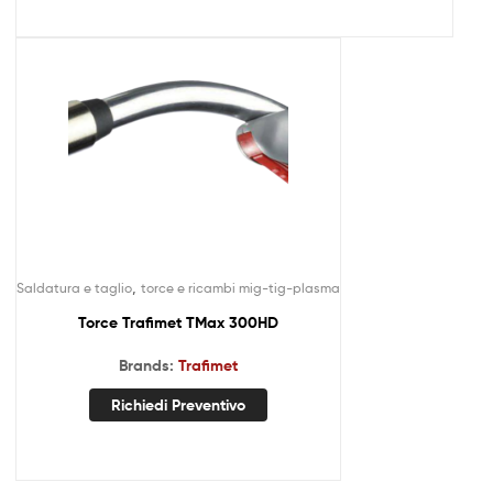
,
Saldatura e taglio
torce e ricambi mig-tig-plasma
Torce Trafimet TMax 300HD
Brands:
Trafimet
Richiedi Preventivo