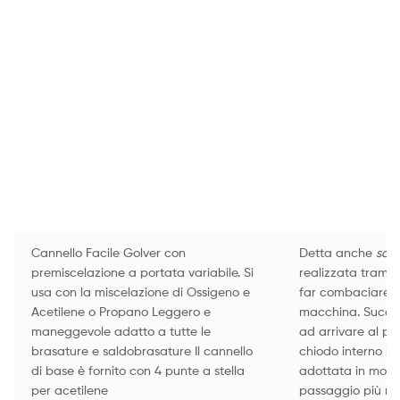
Cannello Facile Golver con
Detta anche
sal
premiscelazione a portata variabile. Si
realizzata tramite
usa con la miscelazione di Ossigeno e
far combaciare l
Acetilene o Propano Leggero e
macchina. Success
maneggevole adatto a tutte le
ad arrivare al pu
brasature e saldobrasature Il cannello
chiodo interno pa
di base è fornito con 4 punte a stella
adottata in molti
per acetilene
passaggio più ri