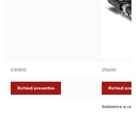
G35800
275600
Richiedi preventivo
Richiedi preve
Saldatrice a resi