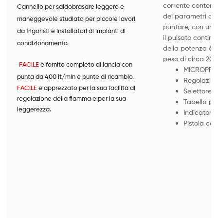
corrente contenut
Cannello per saldobrasare leggero e
dei parametri di 
maneggevole studiato per piccole lavori
puntare, con un s
da frigoristi e installatori di impianti di
il pulsato continu
condizionamento.
della potenza è 
peso di circa 20
FACILE
è fornito completo di lancia con
MICROPROCE
punta da 400 lt/min e punte di ricambio.
Regolazion
FACILE
è apprezzato per la sua facilità di
Selettore p
regolazione della fiamma e per la sua
Tabella pa
leggerezza.
Indicatore
Pistola co