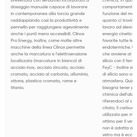
dosaggio manuale capace di lavorare
comportamento de
in contemporanea alla torcia grande
funzione del mater
raddoppiando così la produttività e
quanto ci troviam
pennello per raggiungere agevolmente
lavoro ad elevat
anche i punti meno accessibili. Clinox
energia cinetica
Pro Energy, inoltre, come molte altre
favorite tutte le 
macchine della linea Clinox permette
endotermiche. Un
anche la marcatura e l’elettroerosione
che avviene al co
localizzata (marcature in bianco) di
silicio con il fer
acciaio inox, acciaio zincato, acciaio
Fe
C - Inoltre sia
3
cromato, acciaio al carbonio, alluminio,
di silicio sono os
ottone, plastica cromata, rame e
atmosfera. Quindi
titanio.
bisogna tener pr
chimica dell'abras
riferendoci al c
citato; il carburo 
utilizzato per mat
ottimo per il vetro
non è adatta alla
vetro ma è eccelle