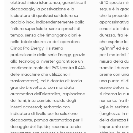
elettrochimica istantanea, garantisce il
di 10 specie mine
decapaggio, la passivazione e la
segue è in grado d
lucidatura di qualsiasi saldatura su
che lo precede. 
acciaio inox, indipendentemente dalla
approssimativa e 
finitura superficiale, senza sprechi di
sono state introdo
tempo, senza che rimangano aloni e
durezza, fra le q
nella totale sicurezza dell’operatore.
che esprime la mi
2
Clinox Pro Energy, il sistema
kg/mm
ed è par
professionale della serie Energy, grazie
per i materiali fra
alla tecnologia Inverter garantisce un
misura della dur
rendimento reale del 96% (contro il 44%
tramite i duromet
delle macchine che utilizzano il
preme con una d
trasformatore), ed è dotata di: torcia
una punta di diam
grande brevettata con mandata
essere deformabil
automatica dell’elettrolita, aspirazione
si ricerca la dure
dei fumi, intercambio rapido degli
numerico fra il c
inserti accessori; serbatoio con
kg) e la sezione m
indicatore di livello per la soluzione
(lunghezza in mm)
decapante, pompa automatica per il
della durezza (kg
dosaggio del liquido, seconda torcia
importante consi
brevettata con serbatoio incorporato a
chimica, in quant