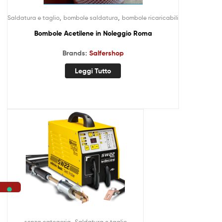
,
,
Saldatura e taglio
bombole saldatura
bombole ricaricabili
Bombole Acetilene in Noleggio Roma
Brands:
Salfershop
Leggi Tutto
,
senza categoria
Saldatura e taglio