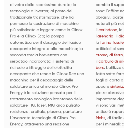
di vetro dalla scarsissima durata; la
cambia il support
tecnologia a inverter, al posto del
sono: l'affilatura, 
tradizionale trasformatore, che ha
abrasivi, paste ab
permesso la costruzione di macchine
naturali più noti 
più sofisticate e leggere come la Clinox
il
corindone
, la
sil
Pro e la Clinox Eco; la pompa
l'
arenaria
, il
diam
automatica per il dosaggio del liquido
la
farina fossile
, i
decapante integrata alla macchina; la
artificiali ci sono 
seconda torcia brevettata con
cromo
,
di ferro
, l'
serbatoio incorporato; il sistema di
il
carburo di silici
ricircolo e filtraggio dell’elettrolita
boro
. L'utilizzo d
decapante che rende la Clinox Rec una
fatto sotto forma
macchina per il decapaggio delle
fogli di carta o te
saldature unica al mondo. Clinox Pro
oppure
sinterizza
Energy è la soluzione pensata per il
pietre abrasive. L
trattamento ecologico istantaneo delle
importante degli 
saldature TIG, laser, MIG arco pulsato,
vi sono vari metod
resistenza, orbitale, plasma, puntature.
antico è rappres
L’avanzata tecnologia di Clinox Pro
Mohs
, di facile a
Energy, attraverso una reazione
per i minerali: co