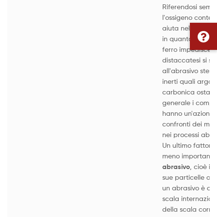
Riferendosi sempr
l'ossigeno conten
aiuta nelle operaz
in quanto la form
ferro impedisce ch
distaccatesi si sa
all'abrasivo stess
inerti quali argo,
carbonica ostacol
generale i compost
hanno un'azione 
confronti dei metal
nei processi abras
Un ultimo fattore
meno importante,
abrasivo
, cioè il
sue particelle o 
un abrasivo è cla
scala internaziona
della scala corri