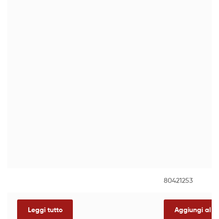
80421253
Leggi tutto
Aggiungi al ca