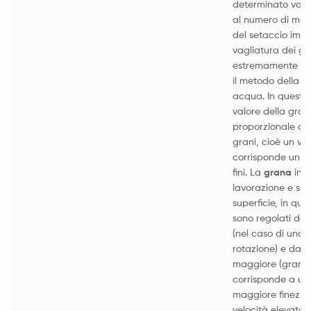
determinato valor
al numero di magl
del setaccio impi
vagliatura dei gr
estremamente fini
il metodo della s
acqua. In questa 
valore della gra
proporzionale al
grani, cioè un va
corrisponde un di
fini. La
grana
infl
lavorazione e sull
superficie, in qu
sono regolati dall
(nel caso di una 
rotazione) e dal
maggiore (grani 
corrisponde a un
maggiore finezza
velocità elevata d