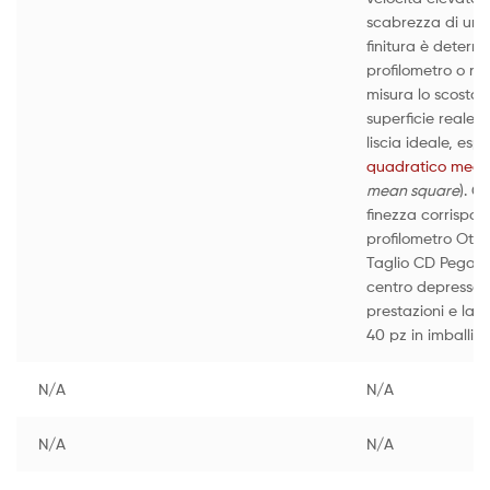
scabrezza di una 
finitura è determi
profilometro o ru
misura lo scostam
superficie reale r
liscia ideale, es
quadratico medi
mean square
). Q
finezza corrispon
profilometro Otti
Taglio CD Pegate
centro depresso 
prestazioni e la 
40 pz in imballi o
N/A
N/A
N/A
N/A