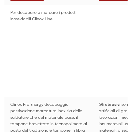
Per decapare e marcare i prodotti
inossidabili Clinox Line
Clinox Pro Energy decapaggio
Gli
abrasivi
sono
passivazione marcatura inox sia delle
artificiali di gra
saldature che del materiale base: il
lavorazioni mecc
tampone brevettato in tecnopolimero al
innumerevoli usi 
posto del tradizionale tampone in fibra
materiali, a seco