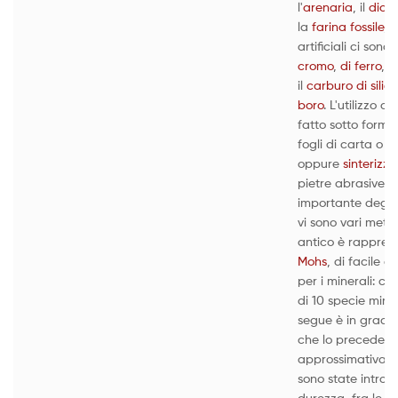
l'
arenaria
, il
diam
la
farina fossile
, i
artificiali ci sono 
cromo
,
di ferro
, l'
il
carburo di silici
boro
. L'utilizzo d
fatto sotto forma
fogli di carta o te
oppure
sinterizza
pietre abrasive. L
importante degli 
vi sono vari metod
antico è rappres
Mohs
, di facile a
per i minerali: co
di 10 specie mine
segue è in grado d
che lo precede. 
approssimativa e 
sono state introdo
durezza, fra le q