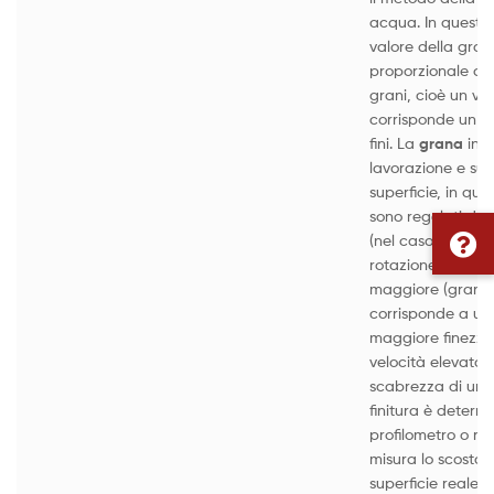
acqua. In questa 
valore della gra
proporzionale al
grani, cioè un va
corrisponde un di
fini. La
grana
infl
lavorazione e sull
superficie, in qu
sono regolati dall
(nel caso di una 
rotazione) e dal
maggiore (grani 
corrisponde a un
maggiore finezza
velocità elevata d
scabrezza di una 
finitura è determi
profilometro o ru
misura lo scostam
superficie reale r