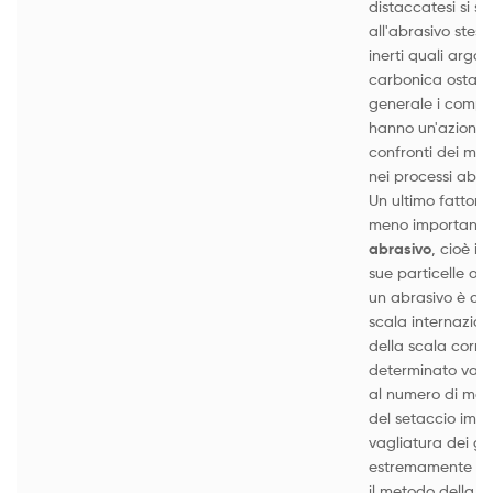
distaccatesi si sa
all'abrasivo stess
inerti quali argo,
carbonica ostacol
generale i compost
hanno un'azione 
confronti dei metal
nei processi abras
Un ultimo fattore
meno importante,
abrasivo
, cioè il
sue particelle o 
un abrasivo è cla
scala internaziona
della scala corri
determinato valor
al numero di magl
del setaccio impi
vagliatura dei gr
estremamente fini
il metodo della s