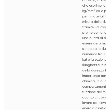
che esprime la mi
2
kg/mm
ed è par
per i materiali fra
misura della dur
tramite i duromet
preme con una d
una punta di diam
essere deformabil
si ricerca la dure
numerico fra il c
kg) e la sezione m
(lunghezza in mm)
della durezza (kg
importante consi
chimica, in quant
comportamento de
funzione del mater
quanto ci troviam
lavoro ad elevat
energia cinetica