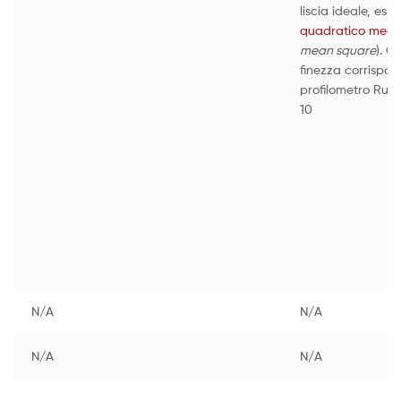
liscia ideale, es
quadratico medi
mean square
). Q
finezza corrispon
profilometro Ruot
10
N/A
N/A
N/A
N/A