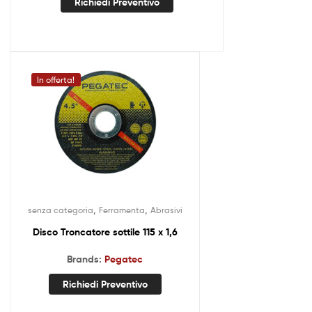
Richiedi Preventivo
In offerta!
,
,
senza categoria
Ferramenta
Abrasivi
Disco Troncatore sottile 115 x 1,6
Brands:
Pegatec
Richiedi Preventivo