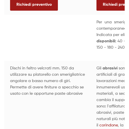
Richiedi preventivo
Richiedi preve
Per una smerig
contemporanea fi
Indicata per elimi
disponibili:
40 - 6
150 - 180 - 240
Dischi in feltro velcrati mm. 150 da
Gli
abrasivi
sono
utilizzare su platorello con smerigliatrice
artificiali di gra
angolare a basso numero di giri.
lavorazioni mecc
Permette di avere finiture a specchio se
innumerevoli usi 
usato con le opportune paste abrasive
materiali, a seco
cambia il support
sono: l'affilatura, 
abrasivi, paste ab
naturali più noti 
il
corindone
, la
sil