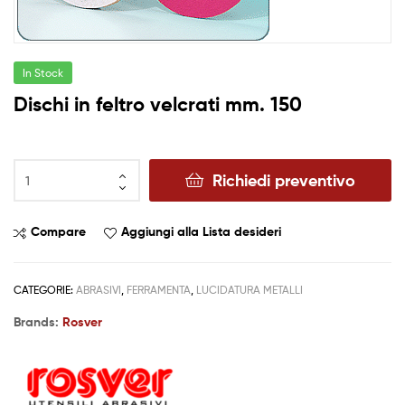
In Stock
Dischi in feltro velcrati mm. 150
Richiedi preventivo
Compare
Aggiungi alla Lista desideri
CATEGORIE:
ABRASIVI
,
FERRAMENTA
,
LUCIDATURA METALLI
Brands:
Rosver