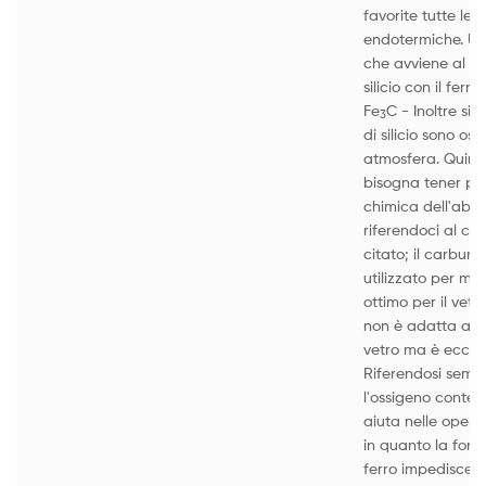
favorite tutte le 
endotermiche. Un
che avviene al co
silicio con il fer
Fe
C - Inoltre sia
3
di silicio sono os
atmosfera. Quindi
bisogna tener pr
chimica dell'abras
riferendoci al c
citato; il carburo 
utilizzato per mat
ottimo per il vetro
non è adatta alla
vetro ma è eccelle
Riferendosi sempr
l'ossigeno conten
aiuta nelle operaz
in quanto la form
ferro impedisce ch