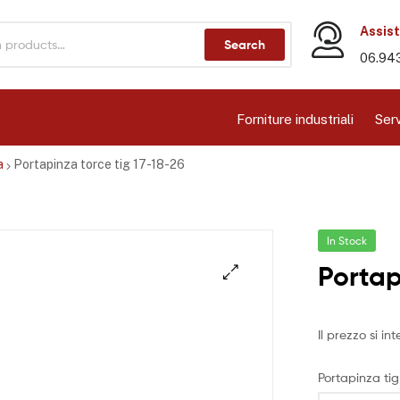
Assist
Search
06.94
Forniture industriali
Serv
a
Portapinza torce tig 17-18-26
In Stock
Portap
Il prezzo si i
Portapinza tig