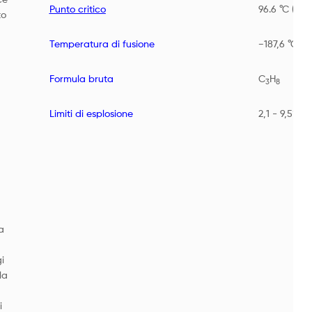
Punto critico
96.6 °C (370
to
Temperatura di fusione
−187,6 °C (8
Formula bruta
C
H
3
8
Limiti di esplosione
2,1 - 9,5% vo
a
i
la
i