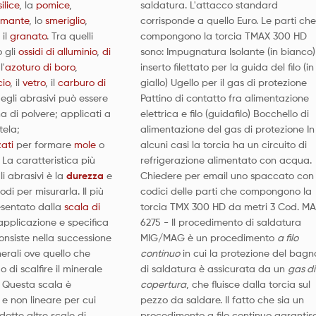
silice
, la
pomice
,
saldatura. L'attacco standard
amante
, lo
smeriglio
,
corrisponde a quello Euro. Le parti che
, il
granato
. Tra quelli
compongono la torcia TMAX 300 HD
o gli
ossidi di alluminio
,
di
sono: Impugnatura Isolante (in bianco)
l'
azoturo di boro
,
inserto filettato per la guida del filo (in
cio
, il
vetro
, il
carburo di
giallo) Ugello per il gas di protezione
 degli abrasivi può essere
Pattino di contatto fra alimentazione
a di polvere; applicati a
elettrica e filo (guidafilo) Bocchello di
tela;
alimentazione del gas di protezione In
zati
per formare
mole
o
alcuni casi la torcia ha un circuito di
 La caratteristica più
refrigerazione alimentato con acqua.
i abrasivi è la
durezza
e
Chiedere per email uno spaccato con 
odi per misurarla. Il più
codici delle parti che compongono la
esentato dalla
scala di
torcia TMX 300 HD da metri 3 Cod. MA
 applicazione e specifica
6275 - Il procedimento di saldatura
consiste nella successione
MIG/MAG è un procedimento
a filo
nerali ove quello che
continuo
in cui la protezione del bagn
 di scalfire il minerale
di saldatura è assicurata da un
gas di
 Questa scala è
copertura
, che fluisce dalla torcia sul
e non lineare per cui
pezzo da saldare. Il fatto che sia un
dotte altre scale di
procedimento a filo continuo garantis