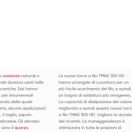
no
sostanze
naturali o
Le nuove torce a filo TMAX 300 HD
rande durezza usati nelle
hanno un'angolo di curvatura per un
caniche, Essi hanno
più facile scorrimento del filo, e quindi
i per innumerevoli
un bagno di saldatura più omogeneo.
conda della quale
La capacità di dissipazione del calore
rto, alcune applicazioni
migliorata e quindi questa nuova torc
, il taglio, saponi
a filo TMAX 300 HD migliora la durata
abrasive. Gli abrasivi
dei ricambi. La maneggevolezza è
i sono il
quarzo
,
ottimizzata in tutte le posizioni di