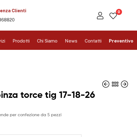
enza Clienti
0
368820
izi
Prodotti
Chi Siamo
News
Contatti
Preventivo
inza torce tig 17-18-26
ntende per confezione da 5 pezzi