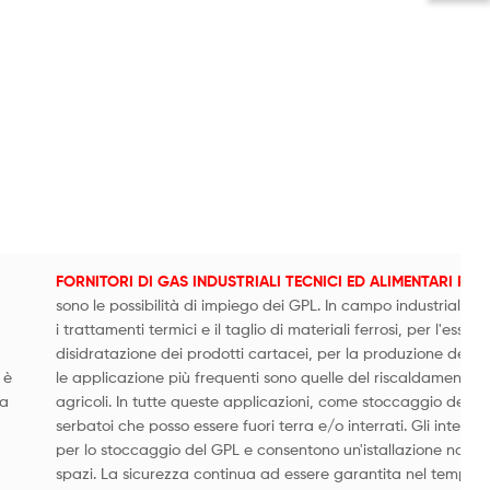
FORNITORI DI GAS INDUSTRIALI TECNICI ED ALIMENTARI PE
sono le possibilità di impiego dei GPL. In campo industriale ve
i trattamenti termici e il taglio di materiali ferrosi, per l'essic
disidratazione dei prodotti cartacei, per la produzione dei man
 è
le applicazione più frequenti sono quelle del riscaldamento di a
ia
agricoli. In tutte queste applicazioni, come stoccaggio del G
serbatoi che posso essere fuori terra e/o interrati. Gli interrat
per lo stoccaggio del GPL e consentono un'istallazione non vis
spazi. La sicurezza continua ad essere garantita nel tempo gr