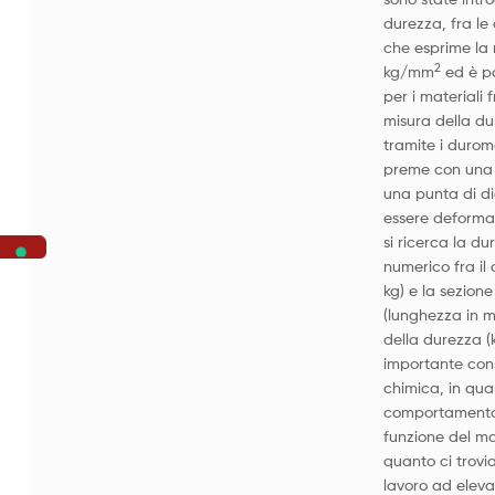
durezza, fra le 
che esprime la 
2
kg/mm
ed è p
per i materiali f
misura della du
tramite i durom
preme con una 
una punta di di
essere deformab
si ricerca la du
numerico fra il 
kg) e la sezione
(lunghezza in m
della durezza (
importante con
chimica, in quan
comportamento 
funzione del mat
quanto ci trovi
lavoro ad elev