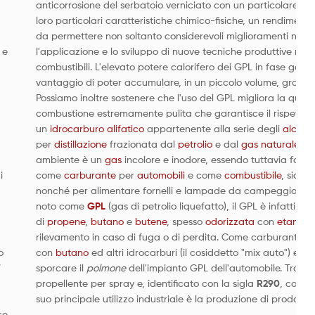
anticorrosione del serbatoio verniciato con un particolare tra
loro particolari caratteristiche chimico-fisiche, un rendimetno
da permettere non soltanto considerevoli miglioramenti nei c
 e
l'applicazione e lo sviluppo di nuove tecniche produttive non rea
combustibili. L'elevato potere calorifero dei GPL in fase gas, 
vantaggio di poter accumulare, in un piccolo volume, grandi q
Possiamo inoltre sostenere che l'uso del GPL migliora la qualit
combustione estremamente pulita che garantisce il rispetto d
un
idrocarburo
alifatico
appartenente alla serie degli
alcani
.
per
distillazione
frazionata dal
petrolio
e dal
gas naturale
. A
ambiente è un
gas
incolore e inodore, essendo tuttavia facile
i
come
carburante
per
automobili
e come
combustibile
, sia pe
nonché per alimentare fornelli e lampade da campeggio. Usa
noto come
GPL
(gas di petrolio liquefatto), il GPL è infatti 
di
propene
,
butano
e
butene
, spesso
odorizzata
con
etantiol
rilevamento in caso di fuga o di perdita. Come carburante pe
o
con
butano
ed altri idrocarburi (il cosiddetto "mix auto") e n
sporcare il
polmone
dell'impianto GPL dell'automobile. Trov
propellente per spray e, identificato con la sigla
R290
, come f
suo principale utilizzo industriale è la produzione di prodotti 
ce