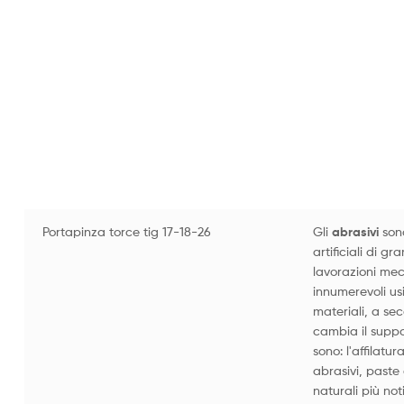
Portapinza torce tig 17-18-26
Gli
abrasivi
so
artificiali di g
lavorazioni mec
innumerevoli us
materiali, a se
cambia il suppo
sono: l'affilatura
abrasivi, paste 
naturali più not