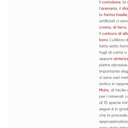
il
corindone
, la
l'
arenaria
, il
di
la
farina fossile
artificiali ci son
cromo
,
di ferro
, 
il
carburo di sili
boro
. L'utilizzo
fatto sotto form
fogli di carta o 
oppure
sinteriz
pietre abrasive.
importante degl
vi sono vari met
antico è rappr
Mohs
, di facile
per i minerali: 
di 10 specie mi
segue è in grado
che lo precede.
approssimativa 
sono state intro