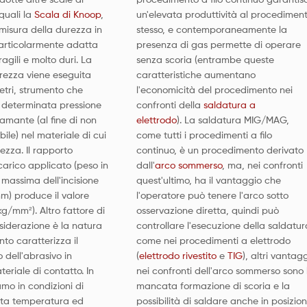
quali la
Scala di Knoop
,
un'elevata produttività al procedimen
misura della durezza in
stesso, e contemporaneamente la
articolarmente adatta
presenza di gas permette di operare
ragili e molto duri. La
senza scoria (entrambe queste
rezza viene eseguita
caratteristiche aumentano
etri, strumento che
l'economicità del procedimento nei
determinata pressione
confronti della
saldatura a
amante (al fine di non
elettrodo
). La saldatura MIG/MAG,
ile) nel materiale di cui
come tutti i procedimenti a filo
rezza. Il rapporto
continuo, è un procedimento derivato
carico applicato (peso in
dall'
arco sommerso
, ma, nei confronti
 massima dell'incisione
quest'ultimo, ha il vantaggio che
m) produce il valore
l'operatore può tenere l'arco sotto
kg/mm²). Altro fattore di
osservazione diretta, quindi può
siderazione è la natura
controllare l'esecuzione della saldatur
to caratterizza il
come nei procedimenti a elettrodo
dell'abrasivo in
(
elettrodo rivestito
e
TIG
), altri vantagg
eriale di contatto. In
nei confronti dell'arco sommerso sono 
amo in condizioni di
mancata formazione di scoria e la
ata temperatura ed
possibilità di saldare anche in posizion