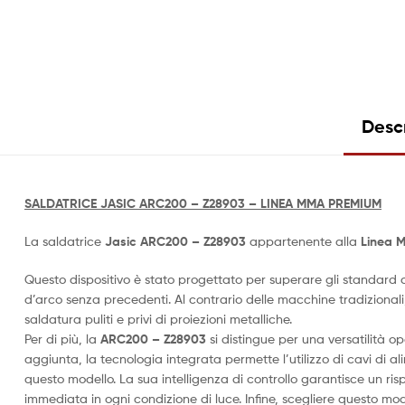
Desc
SALDATRICE JASIC ARC200 – Z28903 – LINEA MMA PREMIUM
La saldatrice
Jasic
ARC200 – Z28903
appartenente alla
Linea 
Questo dispositivo è stato progettato per superare gli standard qu
d’arco senza precedenti. Al contrario delle macchine tradizional
saldatura puliti e privi di proiezioni metalliche.
Per di più, la
ARC200 – Z28903
si distingue per una versatilità o
aggiunta, la tecnologia integrata permette l’utilizzo di cavi di 
questo modello. La sua intelligenza di controllo garantisce un ris
immediata in ogni condizione di luce. Infine, scegliere questo model