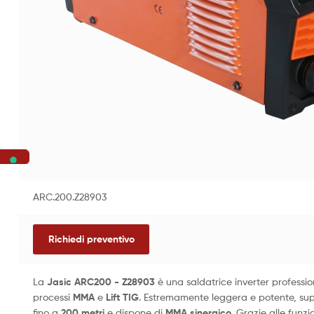
ARC.200.Z28903
Richiedi preventivo
La
Jasic ARC200 - Z28903
è una saldatrice inverter professi
processi
MMA
e
Lift TIG
. Estremamente leggera e potente, sup
fino a
200 metri
e dispone di
MMA sinergico
. Grazie alle funzi