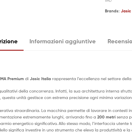
VRD
Brands:
Jasic
rizione
Informazioni aggiuntive
Recensio
MMA Premium
di
Jasic Italia
rappresenta l’eccellenza nel settore dell
alitativi della concorrenza. Infatti, la sua architettura interna sfru
i, questa unità gestisce con estrema precisione ogni minima variazione
perativa straordinaria. La macchina permette di lavorare in contesti 
alimentazione estremamente lunghi, arrivando fino a
200 metri
senza pe
parmio energetico significativo. Allo stesso modo, l’interfaccia utente 
lo significa investire in uno strumento che eleva la produttività e la q