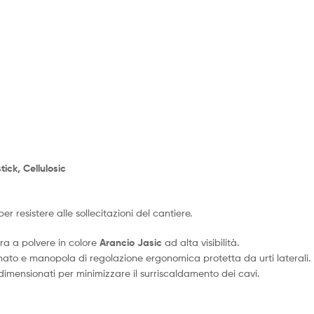
ick, Cellulosic
r resistere alle sollecitazioni del cantiere.
ra a polvere in colore
Arancio Jasic
ad alta visibilità.
inato e manopola di regolazione ergonomica protetta da urti laterali.
imensionati per minimizzare il surriscaldamento dei cavi.