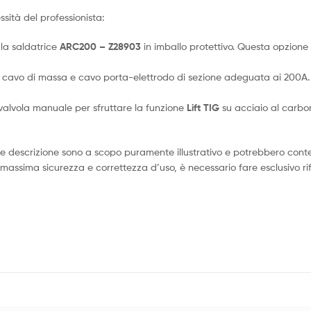
sità del professionista:
la saldatrice
ARC200 – Z28903
in imballo protettivo. Questa opzione
 cavo di massa e cavo porta-elettrodo di sezione adeguata ai 200A. D
valvola manuale per sfruttare la funzione
Lift TIG
su acciaio al carbon
te descrizione sono a scopo puramente illustrativo e potrebbero conten
 massima sicurezza e correttezza d’uso, è necessario fare esclusivo rife