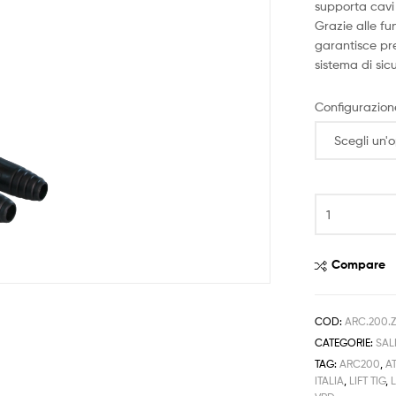
supporta cavi
Grazie alle fu
garantisce pre
sistema di si
Configurazion
Compare
COD:
ARC.200.
CATEGORIE:
SAL
TAG:
ARC200
,
A
ITALIA
,
LIFT TIG
,