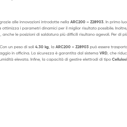
grazie alle innovazioni introdotte nella
ARC200 – Z28903
. In primo lu
ttimizza i parametri dinamici per il miglior risultato possibile. Inoltre
nche le posizioni di saldatura più difficili risultano agevoli. Per di p
 Con un peso di soli
4.30 kg
, la
ARC200 – Z28903
può essere trasportat
caggio in officina. La sicurezza è garantita dal sistema
VRD
, che ridu
idità elevata. Infine, la capacità di gestire elettrodi di tipo
Cellulos