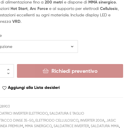
 di alimentazione fino a
200 metri
e dispone di
MMA sinergico
.
nzioni
Hot Start
,
Arc Force
e al supporto per elettrodi
Cellulosic
,
stazioni eccellenti su ogni materiale. Include display LED e
curezza
VRD
.
e
Richiedi preventivo
Aggiungi alla Lista desideri
Z28903
DATRICI INVERTER ELETTRODO
,
SALDATURA E TAGLIO
TTACCO DINSE 35-50
,
ELETTRODO CELLULOSICO
,
INVERTER 200A
,
JASIC
LINEA PREMIUM
,
MMA SINERGICO
,
SALDATRICE INVERTER
,
SALDATURA MMA
,