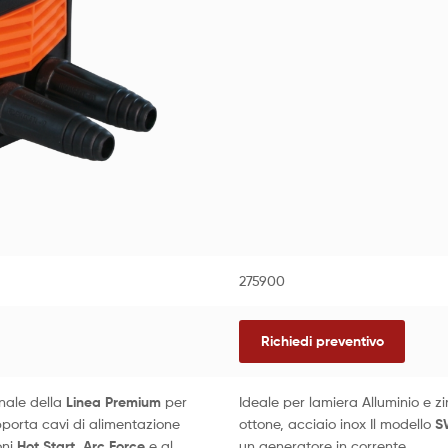
275900
Richiedi preventivo
onale della
Linea Premium
per
Ideale per lamiera Alluminio e z
porta cavi di alimentazione
ottone, acciaio inox Il modello
S
oni
Hot Start
,
Arc Force
e al
un generatore in corrente