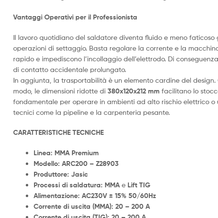
Vantaggi Operativi per il Professionista
Il lavoro quotidiano del saldatore diventa fluido e meno faticoso 
operazioni di settaggio. Basta regolare la corrente e la macchina o
rapido e impediscono l’incollaggio dell’elettrodo. Di conseguenza, a
di contatto accidentale prolungato.
In aggiunta, la trasportabilità è un elemento cardine del design.
modo, le dimensioni ridotte di
380x120x212 mm
facilitano lo stoc
fondamentale per operare in ambienti ad alto rischio elettrico o um
tecnici come la pipeline e la carpenteria pesante.
CARATTERISTICHE TECNICHE
Linea: MMA Premium
Modello:
ARC200 – Z28903
Produttore: Jasic
Processi di saldatura:
MMA
e
Lift TIG
Alimentazione:
AC230V ± 15% 50/60Hz
Corrente di uscita (MMA):
20 – 200 A
Corrente di uscita (TIG):
20 – 200 A