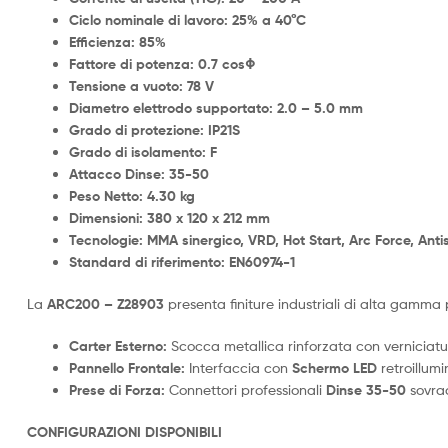
Ciclo nominale di lavoro:
25% a 40°C
Efficienza:
85%
Fattore di potenza:
0.7 cosΦ
Tensione a vuoto:
78 V
Diametro elettrodo supportato:
2.0 – 5.0 mm
Grado di protezione:
IP21S
Grado di isolamento:
F
Attacco Dinse:
35-50
Peso Netto:
4.30 kg
Dimensioni:
380 x 120 x 212 mm
Tecnologie:
MMA sinergico, VRD, Hot Start, Arc Force, Antist
Standard di riferimento:
EN60974-1
La
ARC200 – Z28903
presenta finiture industriali di alta gamma pe
Carter Esterno:
Scocca metallica rinforzata con verniciatu
Pannello Frontale:
Interfaccia con
Schermo LED
retroillum
Prese di Forza:
Connettori professionali
Dinse 35-50
sovrad
CONFIGURAZIONI DISPONIBILI