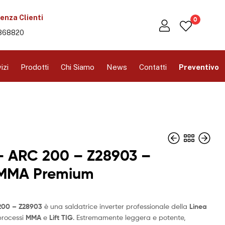
enza Clienti
0
368820
izi
Prodotti
Chi Siamo
News
Contatti
Preventivo
– ARC 200 – Z28903 –
 MMA Premium
200 – Z28903
è una saldatrice inverter professionale della
Linea
processi
MMA
e
Lift TIG
. Estremamente leggera e potente,