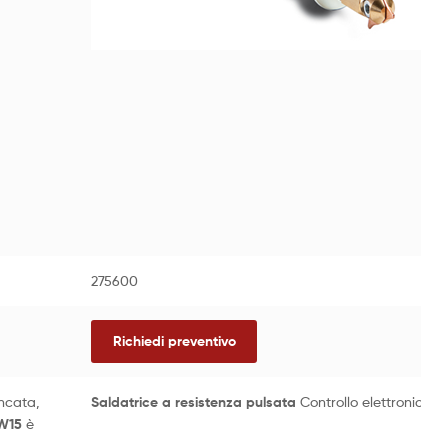
275600
Richiedi preventivo
incata,
Saldatrice a resistenza pulsata
Controllo elettronico a
W15
è