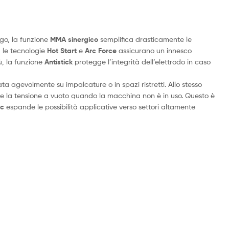
ogo, la funzione
MMA sinergico
semplifica drasticamente le
, le tecnologie
Hot Start
e
Arc Force
assicurano un innesco
iù, la funzione
Antistick
protegge l’integrità dell’elettrodo in caso
a agevolmente su impalcature o in spazi ristretti. Allo stesso
ce la tensione a vuoto quando la macchina non è in uso. Questo è
ic
espande le possibilità applicative verso settori altamente