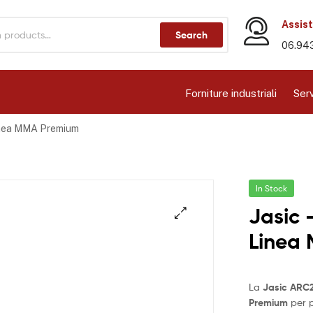
Assist
Search
06.94
Forniture industriali
Serv
Linea MMA Premium
In Stock
Jasic 
Linea
La
Jasic ARC
Premium
per 