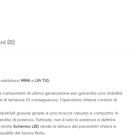
ni (0)
a saldatura
MMA
e
Lift TIG
.
tta componenti di ultima generazione per garantire una stabilità
 di tensione. Di conseguenza, l’operatore ottiene cordoni di
industriali gravosi grazie a una scocca robusta e compatta. In
rdite di potenza. Tuttavia, non è solo la potenza a definire
tramite
Schermo LED
rende la lettura dei parametri chiara e
ualità del lavoro finito.