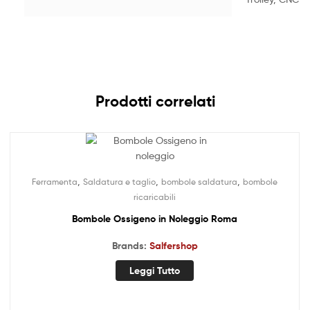
Prodotti correlati
,
,
,
Ferramenta
Saldatura e taglio
bombole saldatura
bombole
ricaricabili
Bombole Ossigeno in Noleggio Roma
Brands:
Salfershop
Leggi Tutto