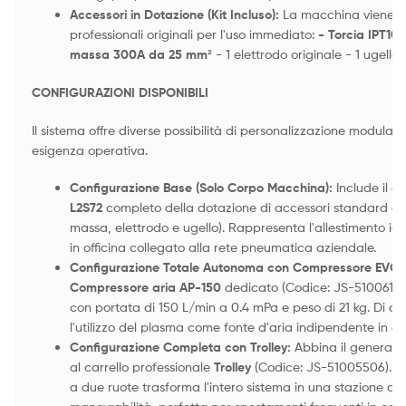
Accessori in Dotazione (Kit Incluso):
La macchina viene fo
professionali originali per l'uso immediato:
- Torcia IPT10
massa 300A da 25 mm²
- 1 elettrodo originale - 1 ugello 
CONFIGURAZIONI DISPONIBILI
Il sistema offre diverse possibilità di personalizzazione modular
esigenza operativa.
Configurazione Base (Solo Corpo Macchina):
Include il g
L2S72
completo della dotazione di accessori standard di 
massa, elettrodo e ugello). Rappresenta l'allestimento idea
in officina collegato alla rete pneumatica aziendale.
Configurazione Totale Autonoma con Compressore EVO2
Compressore aria AP-150
dedicato (Codice: JS-51006116
con portata di 150 L/min a 0.4 mPa e peso di 21 kg. Di 
l'utilizzo del plasma come fonte d'aria indipendente in a
Configurazione Completa con Trolley:
Abbina il generator
al carrello professionale
Trolley
(Codice: JS-51005506). Qu
a due ruote trasforma l'intero sistema in una stazione di 