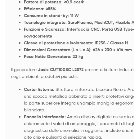
Fattore di potenza: ≥0.9 cosΦ
Efficienza: ≥85%
Consumo in stand-by: 11 W
Tecnologie integrate: SurePlasma, MeshCUT, Flexible AI
Funzioni e Sicurezza: Interfaccia CNC, Porta USB Type-C,
sovracorrente
Classe di protezione e isolamento: IP23S / Classe H
Dimensioni Generatore (L x L x A): 626 x 230 x 416 mm
Peso Netto Generatore: 23 kg
Il generatore
Jasic CUT100SC L2S72
presenta finiture industrial
negli ambienti produttivi più ostili.
Carter Esterno:
Struttura rinforzata bicolore Nero e Aranci
una scocca metallica abbinata a inserti protettivi angolari r
la parte superiore integra un'ampia maniglia ergonomica
bilanciato.
Pannello Interfaccia:
Ampio display digitale oscurato ad a
chiaramente i valori di amperaggio, i parametri di taglio e
diagnostica delle anomalie. In aggiunta, include una m
alto grip e pulsanti di selezione rapida.