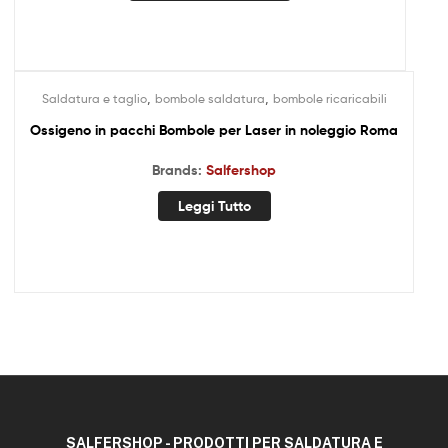
,
,
Saldatura e taglio
bombole saldatura
bombole ricaricabili
Ossigeno in pacchi Bombole per Laser in noleggio Roma
Brands:
Salfershop
Leggi Tutto
SALFERSHOP - PRODOTTI PER SALDATURA E