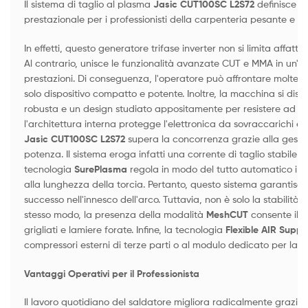
Il sistema di taglio al plasma
Jasic CUT100SC L2S72
definisce u
prestazionale per i professionisti della carpenteria pesante e dell
In effetti, questo generatore trifase inverter non si limita affatto 
Al contrario, unisce le funzionalità avanzate CUT e MMA in un'
prestazioni. Di conseguenza, l'operatore può affrontare molteplic
solo dispositivo compatto e potente. Inoltre, la macchina si dis
robusta e un design studiato appositamente per resistere ad utili
l'architettura interna protegge l'elettronica da sovraccarichi e co
Jasic CUT100SC L2S72
supera la concorrenza grazie alla gestio
potenza. Il sistema eroga infatti una corrente di taglio stabile fin
tecnologia
SurePlasma
regola in modo del tutto automatico i p
alla lunghezza della torcia. Pertanto, questo sistema garantisc
successo nell'innesco dell'arco. Tuttavia, non è solo la stabilità a
stesso modo, la presenza della modalità
MeshCUT
consente il ta
grigliati e lamiere forate. Infine, la tecnologia
Flexible AIR Suppl
compressori esterni di terze parti o al modulo dedicato per la m
Vantaggi Operativi per il Professionista
Il lavoro quotidiano del saldatore migliora radicalmente grazie a