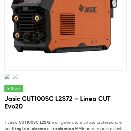
In Stock
Jasic CUT100SC L2S72 – Linea CUT
Evo20
Il
Jasic CUT100SC L2S72
è un generatore trifase professionale
per il
taglio al plasma
e la
saldatura MMA
ad alte prestazioni.