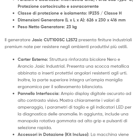
Protezione cortocircuito e sovracorrente
Classe di protezione e isolamento: IP23S / Classe H
Dimensioni Generatore (L x L x A): 626 x 230 x 416 mm
Peso Netto Generatore: 23 kg
Il generatore
Jasic CUT100SC L2S72
presenta finiture industriali
premium nate per resistere negli ambienti produttivi più ostili.
Carter Esterno:
Struttura rinforzata bicolore Nero e
Arancio Jasic Industrial. Presenta una scocca metallica
abbinata a inserti protettivi angolari resistenti agli urti.
Inoltre, la parte superiore integra un’ampia maniglia
ergonomica per il sollevamento bilanciato.
Pannello Interfaccia:
Ampio display digitale oscurato ad
alto contrasto visivo. Mostra chiaramente i valori di
amperaggio, i parametri di taglio e gli indicatori LED per
la diagnostica delle anomalie. In aggiunta, include una
manopola rotativa gommata ad alto grip e pulsanti di
selezione rapida.
Accessori in Dotazione (Kit Incluso):
La macchina viene