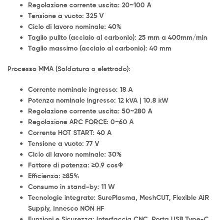
Regolazione corrente uscita: 20~100 A
Tensione a vuoto: 325 V
Ciclo di lavoro nominale: 40%
Taglio pulito (acciaio al carbonio): 25 mm a 400mm/min
Taglio massimo (acciaio al carbonio): 40 mm
Processo MMA (Saldatura a elettrodo):
Corrente nominale ingresso: 18 A
Potenza nominale ingresso: 12 kVA | 10.8 kW
Regolazione corrente uscita: 50~280 A
Regolazione ARC FORCE: 0~60 A
Corrente HOT START: 40 A
Tensione a vuoto: 77 V
Ciclo di lavoro nominale: 30%
Fattore di potenza: ≥0.9 cosΦ
Efficienza: ≥85%
Consumo in stand-by: 11 W
Tecnologie integrate: SurePlasma, MeshCUT, Flexible AIR
Supply, Innesco NON HF
Funzioni e Sicurezza: Interfaccia CNC, Porta USB Type-C,