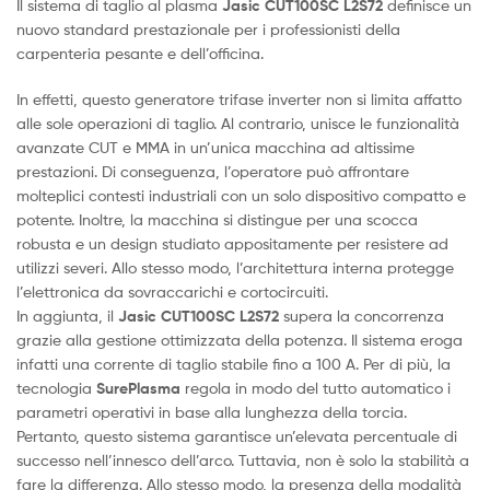
Il sistema di taglio al plasma
Jasic CUT100SC L2S72
definisce un
nuovo standard prestazionale per i professionisti della
carpenteria pesante e dell’officina.
In effetti, questo generatore trifase inverter non si limita affatto
alle sole operazioni di taglio. Al contrario, unisce le funzionalità
avanzate CUT e MMA in un’unica macchina ad altissime
prestazioni. Di conseguenza, l’operatore può affrontare
molteplici contesti industriali con un solo dispositivo compatto e
potente. Inoltre, la macchina si distingue per una scocca
robusta e un design studiato appositamente per resistere ad
utilizzi severi. Allo stesso modo, l’architettura interna protegge
l’elettronica da sovraccarichi e cortocircuiti.
In aggiunta, il
Jasic CUT100SC L2S72
supera la concorrenza
grazie alla gestione ottimizzata della potenza. Il sistema eroga
infatti una corrente di taglio stabile fino a 100 A. Per di più, la
tecnologia
SurePlasma
regola in modo del tutto automatico i
parametri operativi in base alla lunghezza della torcia.
Pertanto, questo sistema garantisce un’elevata percentuale di
successo nell’innesco dell’arco. Tuttavia, non è solo la stabilità a
fare la differenza. Allo stesso modo, la presenza della modalità