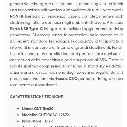
generazione integrate nel sistema. In primo luogo, l'interfacci
una regolazione millimetrica e immediata di tutti i parametri di lav
NON HF
(senza alta frequenza) azzera completamente il rischio
elettromagnetiche dannose negli ambienti di lavoro. Allo stesso
Porta USB Type-C
integrata semplifica l'aggiornamento del soft
generatore. Di conseguenza, le prestazioni della macchina rim
più recenti standard tecnologici. In aggiunta, la trasportabilità 
interventi in cantiere o all'interno di grandi stabilimenti. Per di p
l'installazione su un carrello dedicato per facilitare ogni spostam
energetica della macchina è pari o superiore all'85%. Tuttavia
solo il risparmio complessivo. Il consumo in stand-by è ridotto a 
ottiene una drastica riduzione degli sprechi energetici durante le
predisposizione con
Interfaccia CNC
permette l'integrazione nat
totalmente automatizzati.
CARATTERISTICHE TECNICHE
Linea: CU
T Evo20
Modello: CUT100SC L2S72
Produttore: Jasic