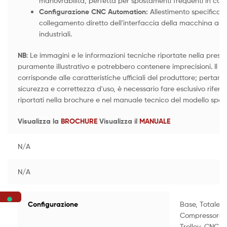
manovrabilità, perfetta per spostamenti frequenti in cant
Configurazione CNC Automation:
Allestimento specifico c
collegamento diretto dell'interfaccia della macchina ai 
industriali.
NB
: Le immagini e le informazioni tecniche riportate nella pres
puramente illustrativo e potrebbero contenere imprecisioni. Il p
corrisponde alle caratteristiche ufficiali del produttore; pertan
sicurezza e correttezza d'uso, è necessario fare esclusivo riferime
riportati nella brochure e nel manuale tecnico del modello speci
Visualizza la
BROCHURE
Visualizza il
MANUALE
N/A
N/A
Configurazione
Base, Totale 
Compressore 
Trolley, CNC 