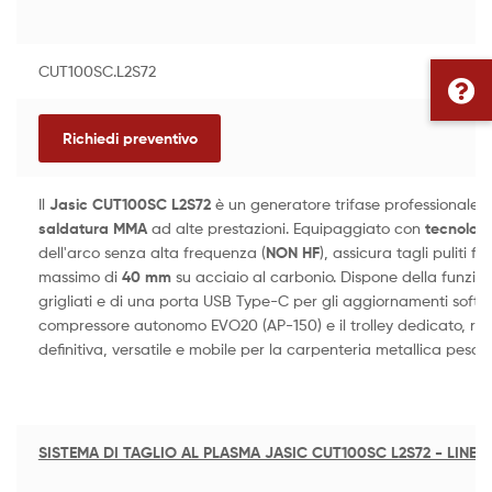
CUT100SC.L2S72
Richiedi preventivo
Il
Jasic CUT100SC L2S72
è un generatore trifase professionale p
saldatura MMA
ad alte prestazioni. Equipaggiato con
tecnolog
dell'arco senza alta frequenza (
NON HF
), assicura tagli puliti fi
massimo di
40 mm
su acciaio al carbonio. Dispone della funzio
grigliati e di una porta USB Type-C per gli aggiornamenti softwa
compressore autonomo EVO20 (AP-150) e il trolley dedicato, rap
definitiva, versatile e mobile per la carpenteria metallica pesan
SISTEMA DI TAGLIO AL PLASMA JASIC CUT100SC L2S72 - LINEA