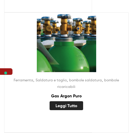
,
,
,
Ferramenta
Saldatura e taglio
bombole saldatura
bombole
ricaricabili
Gas Argon Puro
Leggi Tutto