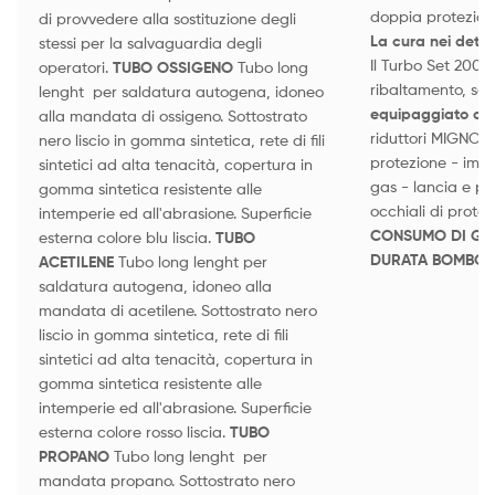
doppia protezion
di provvedere alla sostituzione degli
La cura nei detta
stessi per la salvaguardia degli
Il Turbo Set 200 è
operatori.
TUBO OSSIGENO
Tubo long
ribaltamento, squ
lenght per saldatura autogena, idoneo
equipaggiato co
alla mandata di ossigeno. Sottostrato
riduttori MIGNON
nero liscio in gomma sintetica, rete di fili
protezione - impu
sintetici ad alta tenacità, copertura in
gas - lancia e pu
gomma sintetica resistente alle
occhiali di prote
intemperie ed all'abrasione. Superficie
CONSUMO DI G
esterna colore blu liscia.
TUBO
DURATA BOMBOL
ACETILENE
Tubo long lenght per
saldatura autogena, idoneo alla
mandata di acetilene. Sottostrato nero
liscio in gomma sintetica, rete di fili
sintetici ad alta tenacità, copertura in
gomma sintetica resistente alle
intemperie ed all'abrasione. Superficie
esterna colore rosso liscia.
TUBO
PROPANO
Tubo long lenght per
mandata propano. Sottostrato nero