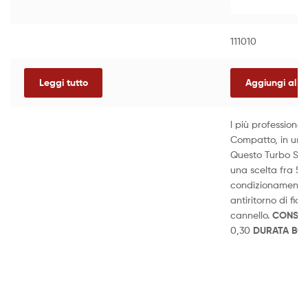
111010
Leggi tutto
Aggiungi al ca
l più professiona
Compatto, in un c
Questo Turbo Set 
una scelta fra 5 d
condizionamento e
antiritorno di fi
cannello.
CONSU
0,30
DURATA BO