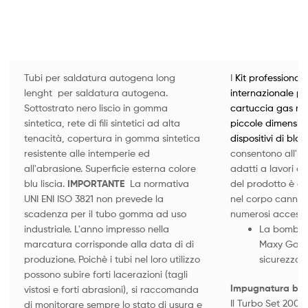
Tubi per saldatura autogena long
I
Kit professional
lenght per saldatura autogena.
internazionale p
Sottostrato nero liscio in gomma
cartuccia gas non 
sintetica, rete di fili sintetici ad alta
piccole dimension
tenacità, copertura in gomma sintetica
dispositivi di bl
resistente alle intemperie ed
consentono all'in
all'abrasione. Superficie esterna colore
adatti a lavori d
blu liscia.
IMPORTANTE
La normativa
del prodotto è ga
UNI ENI ISO 3821 non prevede la
nel corpo cannel
scadenza per il tubo gomma ad uso
numerosi accessor
industriale. L'anno impresso nella
La bombola
marcatura corrisponde alla data di di
Maxy Gas 
produzione. Poichè i tubi nel loro utilizzo
sicurezza e 
possono subire forti lacerazioni (tagli
Impugnatura bre
vistosi e forti abrasioni), si raccomanda
Il Turbo Set 200 
di monitorare sempre lo stato di usura e