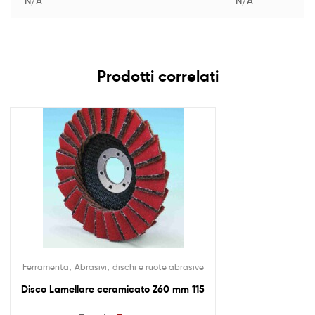
N/A
N/A
Prodotti correlati
,
,
Ferramenta
Abrasivi
dischi e ruote abrasive
Disco Lamellare ceramicato Z60 mm 115