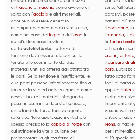
preparato in precedenza per mezzo
cambia il support
di
trapano
e
maschio
come avviene di
sono: l'affilatura, 
solito con l'
acciaio
e altri materiali,
abrasivi, paste ab
oppure può essere generato
naturali più noti 
estemporaneamente dalla vite stessa,
il
corindone
, la
sil
come nel caso del
legno
o dell'
osso
. In
l'
arenaria
, il
diam
quest'ultimo caso la vite è
la
farina fossile
, i
detta
autofilettante
. La forza di
artificiali ci sono 
tensione deve essere tale per cui la
cromo
,
di ferro
, l'
tenuta allo scorrimento dei due
il
carburo di silici
materiali uniti sia offerta dall'attrito tra
boro
. L'utilizzo d
le parti. Se la tensione è insufficiente, le
fatto sotto forma
due parti possono infatti scorrere fino a
fogli di carta o te
toccare la vite ed agire su questa come
oppure
sinterizza
cesoie. Inoltre i materiali, sfregando,
pietre abrasive. L
possono usurarsi e ridursi di spessore,
importante degli 
annullando la forza tensiva agente
vi sono vari metod
sulla vite. Nelle applicazioni critiche è
antico è rappres
spesso precisato la
coppia di forze
con
Mohs
, di facile a
cui stringere la vite o bullone per
per i minerali: co
preimpostare la giusta forza di
di 10 specie mine