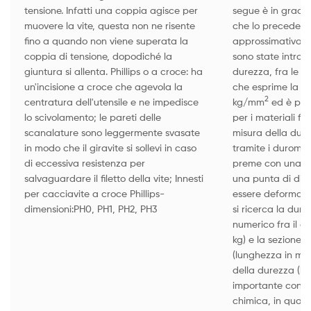
tensione. Infatti una coppia agisce per
segue è in grado d
muovere la vite, questa non ne risente
che lo precede. 
fino a quando non viene superata la
approssimativa e 
coppia di tensione, dopodiché la
sono state introdo
giuntura si allenta. Phillips o a croce: ha
durezza, fra le q
un'incisione a croce che agevola la
che esprime la mi
2
centratura dell'utensile e ne impedisce
kg/mm
ed è par
lo scivolamento; le pareti delle
per i materiali fra
scanalature sono leggermente svasate
misura della dur
in modo che il giravite si sollevi in caso
tramite i duromet
di eccessiva resistenza per
preme con una d
salvaguardare il filetto della vite; Innesti
una punta di diam
per cacciavite a croce Phillips-
essere deformabil
dimensioni:PH0, PH1, PH2, PH3
si ricerca la dure
numerico fra il c
kg) e la sezione m
(lunghezza in mm)
della durezza (kg
importante consi
chimica, in quant