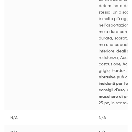
determinata dall
stessa. Un disco 
è molto più aggre
nell'asportazione
mola dura caratt
durata, sopratutt
ma una capacità 
inferiore Ideali s
resistenza, Accia
costruzione, Accia
grigie, Hardox.
Us
abrasive può caus
incidenti per l'op
consigli d'uso, us
maschere di pro
25 pz, in scatole
N/A
N/A