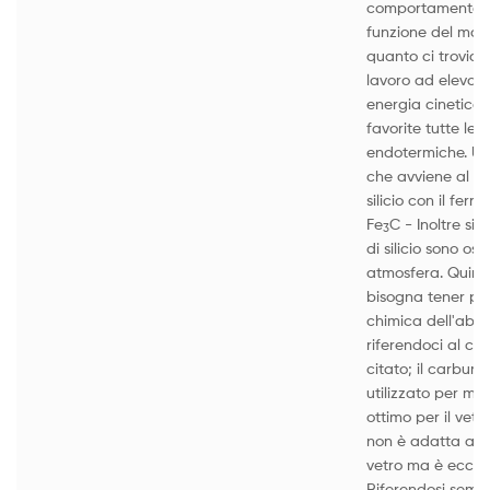
comportamento de
funzione del mater
quanto ci troviam
lavoro ad elevat
energia cinetica
favorite tutte le 
endotermiche. Un
che avviene al co
silicio con il fer
Fe
C - Inoltre sia
3
di silicio sono os
atmosfera. Quindi
bisogna tener pr
chimica dell'abras
riferendoci al c
citato; il carburo 
utilizzato per mat
ottimo per il vetro
non è adatta alla
vetro ma è eccelle
Riferendosi sempr