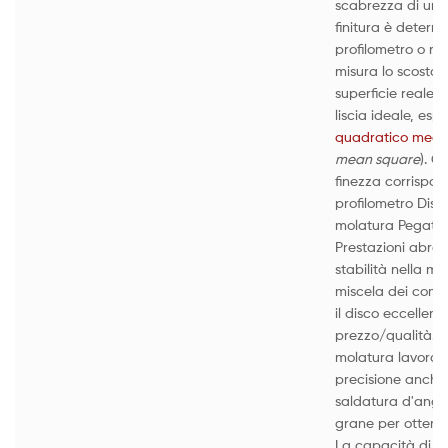
scabrezza di una 
finitura è determi
profilometro o ru
misura lo scostam
superficie reale r
liscia ideale, es
quadratico medi
mean square
). Q
finezza corrispon
profilometro Disch
molatura Pegatec
Prestazioni abras
stabilità nella mo
miscela dei comp
il disco eccellent
prezzo/qualità. Q
molatura lavoran
precisione anche 
saldatura d'angolo
grane per ottenere 
La capacità di a