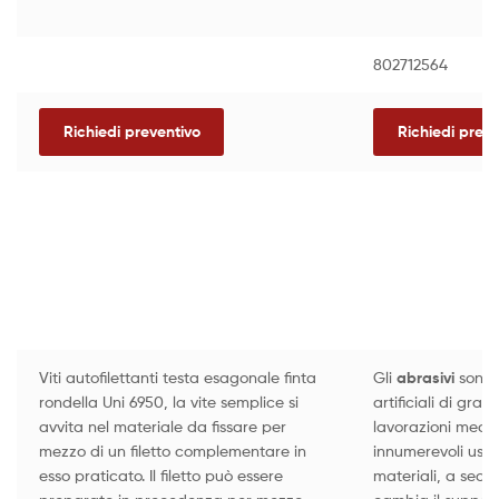
802712564
Richiedi preventivo
Richiedi preve
Viti autofilettanti testa esagonale finta
Gli
abrasivi
sono
rondella Uni 6950, la vite semplice si
artificiali di gra
avvita nel materiale da fissare per
lavorazioni mecc
mezzo di un filetto complementare in
innumerevoli usi 
esso praticato. Il filetto può essere
materiali, a seco