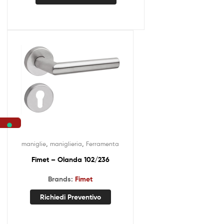
,
,
maniglie
maniglieria
Ferramenta
Fimet – Olanda 102/236
Brands:
Fimet
Richiedi Preventivo