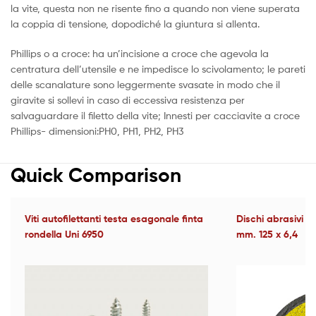
la vite, questa non ne risente fino a quando non viene superata
la coppia di tensione, dopodiché la giuntura si allenta.
Phillips o a croce: ha un’incisione a croce che agevola la
centratura dell’utensile e ne impedisce lo scivolamento; le pareti
delle scanalature sono leggermente svasate in modo che il
giravite si sollevi in caso di eccessiva resistenza per
salvaguardare il filetto della vite; Innesti per cacciavite a croce
Phillips- dimensioni:PH0, PH1, PH2, PH3
Quick Comparison
Viti autofilettanti testa esagonale finta
Dischi abrasivi 
rondella Uni 6950
mm. 125 x 6,4