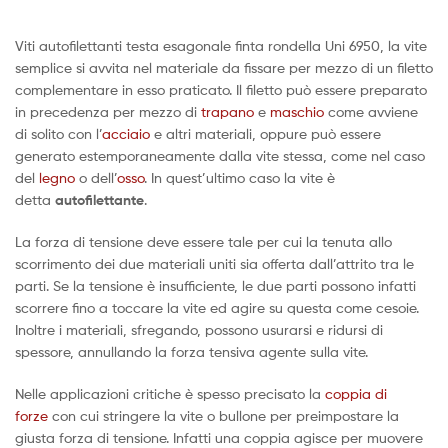
Viti autofilettanti testa esagonale finta rondella Uni 6950, la vite
semplice si avvita nel materiale da fissare per mezzo di un filetto
complementare in esso praticato. Il filetto può essere preparato
in precedenza per mezzo di
trapano
e
maschio
come avviene
di solito con l’
acciaio
e altri materiali, oppure può essere
generato estemporaneamente dalla vite stessa, come nel caso
del
legno
o dell’
osso
. In quest’ultimo caso la vite è
detta
autofilettante
.
La forza di tensione deve essere tale per cui la tenuta allo
scorrimento dei due materiali uniti sia offerta dall’attrito tra le
parti. Se la tensione è insufficiente, le due parti possono infatti
scorrere fino a toccare la vite ed agire su questa come cesoie.
Inoltre i materiali, sfregando, possono usurarsi e ridursi di
spessore, annullando la forza tensiva agente sulla vite.
Nelle applicazioni critiche è spesso precisato la
coppia di
forze
con cui stringere la vite o bullone per preimpostare la
giusta forza di tensione. Infatti una coppia agisce per muovere