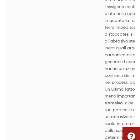
l'ossigeno conten
aiuta nelle operaz
in quanto la form
ferro impedisce ch
distaccatesi si sa
all'abrasivo stess
inerti quali argo,
carbonica ostacol
generale i compost
hanno un'azione 
confronti dei metal
nei processi abras
Un ultimo fattore
meno importante,
abrasivo
, cioè il
sue particelle o 
un abrasivo è cla
scala internaziona
della scala corri
determinato valor