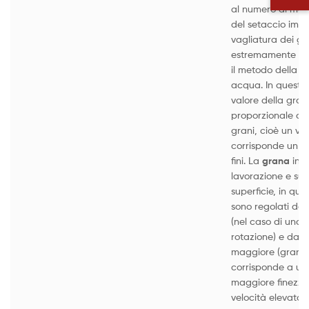
al numero di magl
del setaccio impi
vagliatura dei gr
estremamente fini
il metodo della s
acqua. In questa 
valore della gra
proporzionale al
grani, cioè un va
corrisponde un di
fini. La
grana
infl
lavorazione e sull
superficie, in qu
sono regolati dall
(nel caso di una 
rotazione) e dal
maggiore (grani 
corrisponde a un
maggiore finezza
velocità elevata d