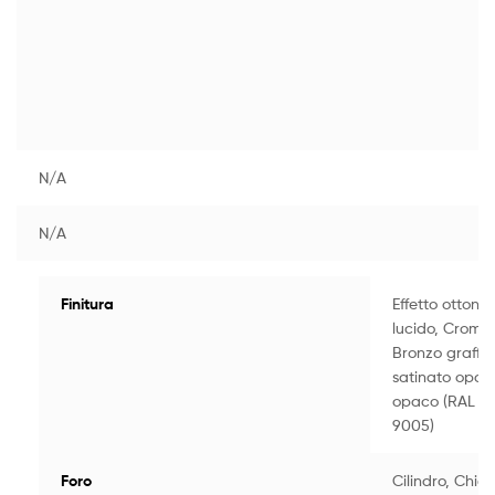
N/A
N/A
Finitura
Effetto ottone
lucido, Cromo 
Bronzo graffia
satinato opaco
opaco (RAL 90
9005)
Foro
Cilindro, Chia