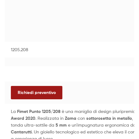
1205.208
Richiedi preventivo
La
Fimet Punto 1205/208
è una maniglia di design pluripremiata,
Award 2020
. Realizzata in
Zama
con
sottorosetta in metallo
, s
tonda ultra-sottile da
5 mm
e un'impugnatura ergonomica da
Cantarutti
. Un gioiello tecnologico ed estetico che eleva il conc
a esperienza di lusso.