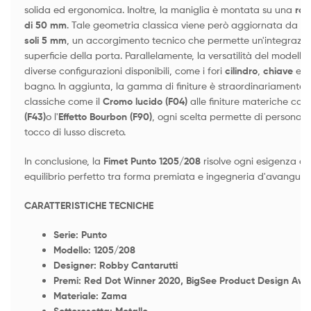
solida ed ergonomica. Inoltre, la maniglia è montata su una
ros
di 50 mm
. Tale geometria classica viene però aggiornata da u
soli 5 mm
, un accorgimento tecnico che permette un'integrazi
superficie della porta. Parallelamente, la versatilità del modello
diverse configurazioni disponibili, come i fori
cilindro
,
chiave
e l
bagno. In aggiunta, la gamma di finiture è straordinariamente 
classiche come il
Cromo lucido (F04)
alle finiture materiche com
(F43)
o l'
Effetto Bourbon (F90)
, ogni scelta permette di personali
tocco di lusso discreto.
In conclusione, la
Fimet Punto 1205/208
risolve ogni esigenza ar
equilibrio perfetto tra forma premiata e ingegneria d'avanguar
CARATTERISTICHE TECNICHE
Serie: Punto
Modello: 1205/208
Designer: Robby Cantarutti
Premi: Red Dot Winner 2020, BigSee Product Design Aw
Materiale: Zama
Sottorosetta: Metallo