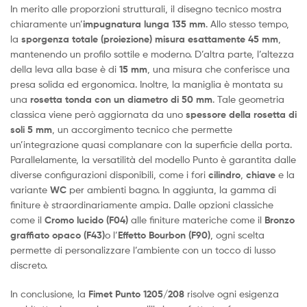
In merito alle proporzioni strutturali, il disegno tecnico mostra
chiaramente un’
impugnatura lunga 135 mm
. Allo stesso tempo,
la
sporgenza totale (proiezione) misura esattamente 45 mm
,
mantenendo un profilo sottile e moderno. D’altra parte, l’altezza
della leva alla base è di
15 mm
, una misura che conferisce una
presa solida ed ergonomica. Inoltre, la maniglia è montata su
una
rosetta tonda con un diametro di 50 mm
. Tale geometria
classica viene però aggiornata da uno
spessore della rosetta di
soli 5 mm
, un accorgimento tecnico che permette
un’integrazione quasi complanare con la superficie della porta.
Parallelamente, la versatilità del modello Punto è garantita dalle
diverse configurazioni disponibili, come i fori
cilindro
,
chiave
e la
variante
WC
per ambienti bagno. In aggiunta, la gamma di
finiture è straordinariamente ampia. Dalle opzioni classiche
come il
Cromo lucido (F04)
alle finiture materiche come il
Bronzo
graffiato opaco (F43)
o l’
Effetto Bourbon (F90)
, ogni scelta
permette di personalizzare l’ambiente con un tocco di lusso
discreto.
In conclusione, la
Fimet Punto 1205/208
risolve ogni esigenza