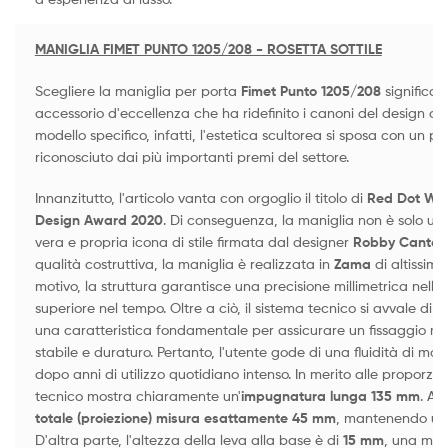
MANIGLIA FIMET PUNTO 1205/208 - ROSETTA SOTTILE
Scegliere la maniglia per porta
Fimet Punto 1205/208
significa i
accessorio d'eccellenza che ha ridefinito i canoni del design c
modello specifico, infatti, l'estetica scultorea si sposa con un pr
riconosciuto dai più importanti premi del settore.
Innanzitutto, l'articolo vanta con orgoglio il titolo di
Red Dot Win
Design Award 2020
. Di conseguenza, la maniglia non è solo u
vera e propria icona di stile firmata dal designer
Robby Cantaru
qualità costruttiva, la maniglia è realizzata in
Zama
di altissima
motivo, la struttura garantisce una precisione millimetrica nelle
superiore nel tempo. Oltre a ciò, il sistema tecnico si avvale di 
una caratteristica fondamentale per assicurare un fissaggio
stabile e duraturo. Pertanto, l'utente gode di una fluidità di 
dopo anni di utilizzo quotidiano intenso. In merito alle proporzioni
tecnico mostra chiaramente un'
impugnatura lunga 135 mm
. Al
totale (proiezione) misura esattamente 45 mm
, mantenendo un p
D'altra parte, l'altezza della leva alla base è di
15 mm
, una mis