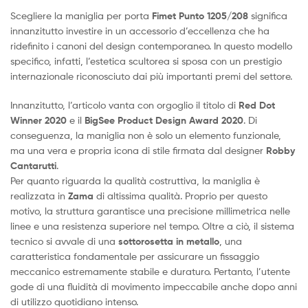
Scegliere la maniglia per porta
Fimet Punto 1205/208
significa
innanzitutto investire in un accessorio d’eccellenza che ha
ridefinito i canoni del design contemporaneo. In questo modello
specifico, infatti, l’estetica scultorea si sposa con un prestigio
internazionale riconosciuto dai più importanti premi del settore.
Innanzitutto, l’articolo vanta con orgoglio il titolo di
Red Dot
Winner 2020
e il
BigSee Product Design Award 2020
. Di
conseguenza, la maniglia non è solo un elemento funzionale,
ma una vera e propria icona di stile firmata dal designer
Robby
Cantarutti
.
Per quanto riguarda la qualità costruttiva, la maniglia è
realizzata in
Zama
di altissima qualità. Proprio per questo
motivo, la struttura garantisce una precisione millimetrica nelle
linee e una resistenza superiore nel tempo. Oltre a ciò, il sistema
tecnico si avvale di una
sottorosetta in metallo
, una
caratteristica fondamentale per assicurare un fissaggio
meccanico estremamente stabile e duraturo. Pertanto, l’utente
gode di una fluidità di movimento impeccabile anche dopo anni
di utilizzo quotidiano intenso.