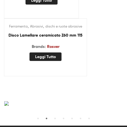
Leggi Tutto
,
,
Ferramenta
Abrasivi
dischi e ruote abrasive
Disco Lamellare ceramicato Z60 mm 115
Brands:
Rosver
Leggi Tutto