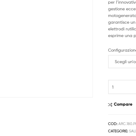
per l’innovati
gestione ecce
motogeneratori
garantisce un
elettrodi ruti
esprime una 
Configurazion
Compare
COD:
ARC.180.P
CATEGORIE:
SAL