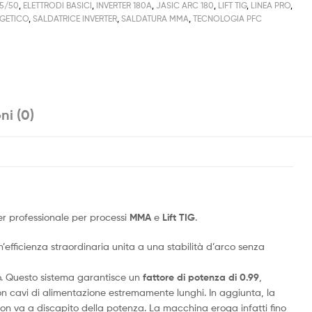
5/50
,
ELETTRODI BASICI
,
INVERTER 180A
,
JASIC ARC 180
,
LIFT TIG
,
LINEA PRO
,
RGETICO
,
SALDATRICE INVERTER
,
SALDATURA MMA
,
TECNOLOGIA PFC
ni (0)
er professionale per processi
MMA
e
Lift TIG
.
efficienza straordinaria unita a una stabilità d’arco senza
o. Questo sistema garantisce un
fattore di potenza di 0.99
,
con cavi di alimentazione estremamente lunghi. In aggiunta, la
non va a discapito della potenza. La macchina eroga infatti fino