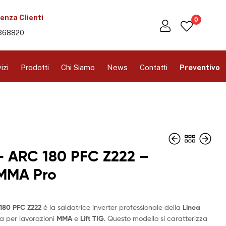
enza Clienti
0
368820
izi
Prodotti
Chi Siamo
News
Contatti
Preventivo
– ARC 180 PFC Z222 –
 MMA Pro
180 PFC Z222
è la saldatrice inverter professionale della
Linea
a per lavorazioni
MMA
e
Lift TIG
. Questo modello si caratterizza