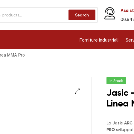
Assist
Search
06.94
Forniture industriali
Serv
Linea MMA Pro
In Stock
Jasic 
Linea
La
Jasic ARC 
PRO
sviluppat