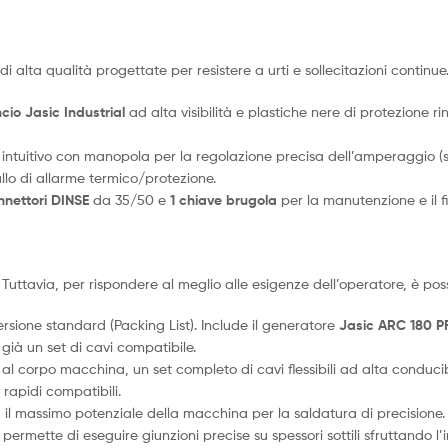
di alta qualità progettate per resistere a urti e sollecitazioni continue
cio Jasic Industrial
ad alta visibilità e plastiche nere di protezione ri
 intuitivo con manopola per la regolazione precisa dell’amperaggio (
llo di allarme termico/protezione.
nnettori DINSE
da 35/50 e
1 chiave brugola
per la manutenzione e il f
 Tuttavia, per rispondere al meglio alle esigenze dell’operatore, è pos
sione standard (Packing List). Include il generatore
Jasic ARC 180 P
 già un set di cavi compatibile.
al corpo macchina, un set completo di cavi flessibili ad alta conduci
rapidi compatibili.
l massimo potenziale della macchina per la saldatura di precisione. I
permette di eseguire giunzioni precise su spessori sottili sfruttando l’i