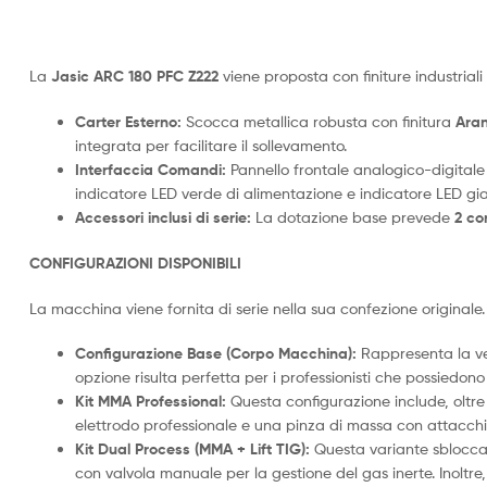
La
Jasic ARC 180 PFC Z222
viene proposta con finiture industriali 
Carter Esterno:
Scocca metallica robusta con finitura
Aran
integrata per facilitare il sollevamento.
Interfaccia Comandi:
Pannello frontale analogico-digitale
indicatore LED verde di alimentazione e indicatore LED gia
Accessori inclusi di serie:
La dotazione base prevede
2 co
CONFIGURAZIONI DISPONIBILI
La macchina viene fornita di serie nella sua confezione originale.
Configurazione Base (Corpo Macchina):
Rappresenta la ver
opzione risulta perfetta per i professionisti che possiedono
Kit MMA Professional:
Questa configurazione include, oltre 
elettrodo professionale e una pinza di massa con attacchi 
Kit Dual Process (MMA + Lift TIG):
Questa variante sblocca i
con valvola manuale per la gestione del gas inerte. Inoltre, 