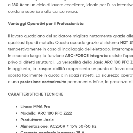
a
180 A
con un ciclo di lavoro eccellente, ideale per l’uso intensiv
cordone superiore alla concorrenza.
Vantaggi Operativi per il Professionista
Il lavoro quotidiano del saldatore migliora nettamente grazie all
qualsiasi tipo di metallo. Questo accade grazie al sistema
HOT ST
tempestivamente in caso di incollaggio dell’elettrodo, interromp
In secondo luogo, la funzione
ARC-FORCE integrata
assiste l’ope
privo di difetti strutturali. La versatilità della
Jasic ARC 180 PFC Z
In aggiunta, la trasportabilità rappresenta un punto di forza asso
sposta facilmente in quota o in spazi ristretti. La sicurezza ope
e una
protezione cortocircuito
permanente. Infine, la presenza d
CARATTERISTICHE TECNICHE
Linea:
MMA Pro
Modello:
ARC 180 PFC Z222
Produttore:
Jasic
Alimentazione:
AC230V ± 15% 50/60 Hz
Corrente nominale ingresso:
25 A