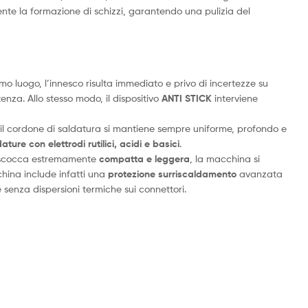
camente la formazione di schizzi, garantendo una pulizia del
rimo luogo, l’innesco risulta immediato e privo di incertezze su
za. Allo stesso modo, il dispositivo
ANTI STICK
interviene
, il cordone di saldatura si mantiene sempre uniforme, profondo e
ture con elettrodi rutilici, acidi e basici
.
scocca estremamente
compatta e leggera
, la macchina si
china include infatti una
protezione surriscaldamento
avanzata
 senza dispersioni termiche sui connettori.