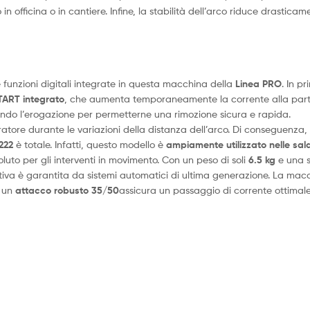
o in officina o in cantiere. Infine, la stabilità dell’arco riduce drasti
e funzioni digitali integrate in questa macchina della
Linea PRO
. In p
ART integrato
, che aumenta temporaneamente la corrente alla parten
endo l’erogazione per permetterne una rimozione sicura e rapida.
ratore durante le variazioni della distanza dell’arco. Di conseguenza
222
è totale. Infatti, questo modello è
ampiamente utilizzato nelle salda
luto per gli interventi in movimento. Con un peso di soli
6.5 kg
e una 
rativa è garantita da sistemi automatici di ultima generazione. La mac
i un
attacco robusto 35/50
assicura un passaggio di corrente ottimale