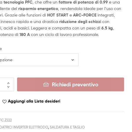
va
tecnologia PFC
, che offre un
fattore di potenza di 0.99
e una
llente del
risparmio energetico
, rendendola ideale per l’uso con
. Grazie alle funzioni di
HOT START
e
ARC-FORCE
integrati,
 innesco rapido e una drastica
riduzione degli schizzi
con
lici, acidi e basici. Leggera e compatta con un peso di
6.5 kg
,
potenza di
180 A
con un ciclo di lavoro professionale.
e
Richiedi preventivo
Aggiungi alla Lista desideri
FC.Z222
DATRICI INVERTER ELETTRODO
,
SALDATURA E TAGLIO