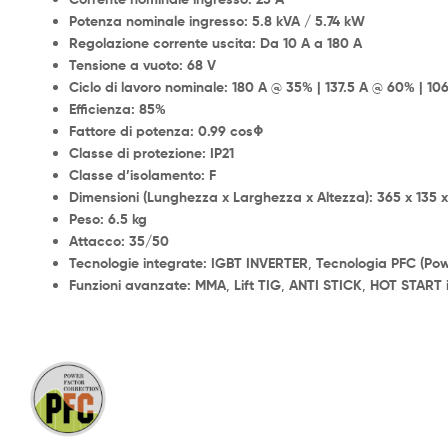
Potenza nominale ingresso:
5.8 kVA / 5.74 kW
Regolazione corrente uscita:
Da 10 A a 180 A
Tensione a vuoto:
68 V
Ciclo di lavoro nominale:
180 A @ 35% | 137.5 A @ 60% | 10
Efficienza:
85%
Fattore di potenza:
0.99 cosΦ
Classe di protezione:
IP21
Classe d’isolamento:
F
Dimensioni (Lunghezza x Larghezza x Altezza):
365 x 135 
Peso:
6.5 kg
Attacco:
35/50
Tecnologie integrate:
IGBT INVERTER
,
Tecnologia PFC (Pow
Funzioni avanzate:
MMA
,
Lift TIG
,
ANTI STICK
,
HOT START 