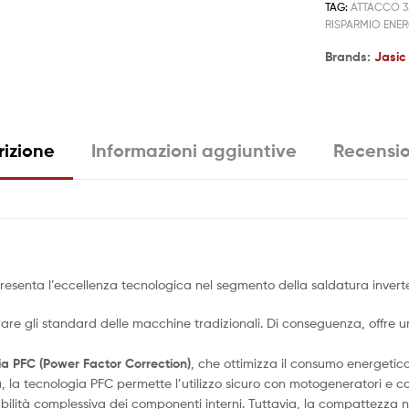
TAG:
ATTACCO 3
RISPARMIO ENE
Brands:
Jasic
rizione
Informazioni aggiuntive
Recensio
esenta l’eccellenza tecnologica nel segmento della saldatura invert
e gli standard delle macchine tradizionali. Di conseguenza, offre un’
ia PFC (Power Factor Correction)
, che ottimizza il consumo energetic
più, la tecnologia PFC permette l’utilizzo sicuro con motogeneratori e 
abilità complessiva dei componenti interni. Tuttavia, la compattezza 