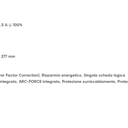
6.5 A @ 100%
x 277 mm
er Factor Correction)
,
Risparmio energetico
,
Singola scheda logica
integrato
,
ARC-FORCE integrato
,
Protezione surriscaldamento
,
Prote