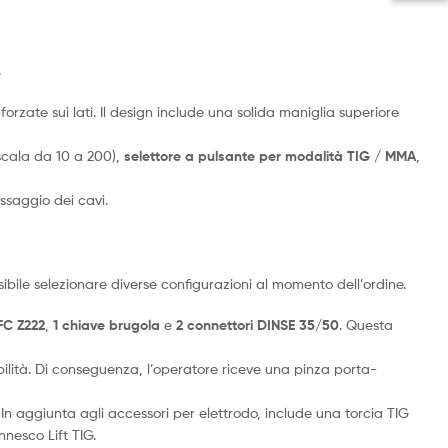
.
nforzate sui lati. Il design include una solida maniglia superiore
scala da 10 a 200),
selettore a pulsante per modalità TIG / MMA
,
issaggio dei cavi.
sibile selezionare diverse configurazioni al momento dell’ordine.
FC Z222
,
1 chiave brugola
e
2 connettori DINSE 35/50
. Questa
bilità. Di conseguenza, l’operatore riceve una pinza porta-
n aggiunta agli accessori per elettrodo, include una torcia TIG
nnesco Lift TIG.