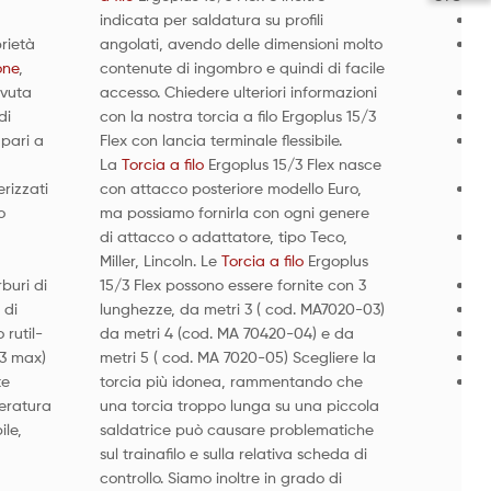
indicata per saldatura su profili
"
prietà
angolati, avendo delle dimensioni molto
a)
one
,
contenute di ingombro e quindi di facile
ba
ovuta
accesso. Chiedere ulteriori informazioni
b)
di
con la nostra torcia a filo Ergoplus 15/3
c)
 pari a
Flex con lancia terminale flessibile.
d)
La
Torcia a filo
Ergoplus 15/3 Flex nasce
el
erizzati
con attacco posteriore modello Euro,
"P
o
ma possiamo fornirla con ogni genere
di
di attacco o adattatore, tipo Teco,
"S
Miller, Lincoln. Le
Torcia a filo
Ergoplus
sa
buri di
15/3 Flex possono essere fornite con 3
Do
 di
lunghezze, da metri 3 ( cod. MA7020-03)
Pi
 rutil-
da metri 4 (cod. MA 70420-04) e da
Pi
03 max)
metri 5 ( cod. MA 7020-05) Scegliere la
Ca
te
torcia più idonea, rammentando che
Br
peratura
una torcia troppo lunga su una piccola
ile,
saldatrice può causare problematiche
sul trainafilo e sulla relativa scheda di
controllo. Siamo inoltre in grado di