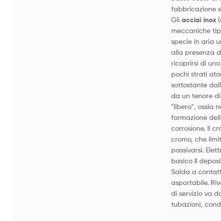
fabbricazione e
Gli
acciai inox
(
meccaniche tip
specie in aria 
alla presenza d
ricoprirsi di un
pochi strati ato
sottostante dall
da un tenore di
"libero", ossia 
formazione dello
corrosione. Il c
cromo, che limit
passivarsi. Elet
basico Il deposi
Salda a contatt
asportabile. Ri
di servizio va d
tubazioni, cond