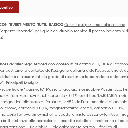
ventivo
CON RIVESTIMENTO RUTIL-BASICO
Consultaci per email alla sezione
l'esperto risponde" per qualsiasi dubbio tecnico.
Il prezzo indicato si r
.2
inossidabile?
lega ferrosa con contenuti di cromo ≥ 10,5% e di carbon
er costituire, a contatto dell’ossigeno dell’aria o dell’acqua, uno stra
ottilissimo e trasparente in grado di resistere alla corrosione e denom
to”.
Principali famiglie
superficiale “passivato” Massa di acciaio inossidabile Austenitico: Fer
plex: ferro-cromo-nichel, carbonio < 0,1% (p.e. il tipo 1.4301/304, not
n magnetico allo stato di fornitura; > 65% dell’uso mondiale di acciaio
rro-cromo, carbonio < 0,1%, magneticoferro-cromo, carbonio > 0,1%,
prabile ferro-cromo-nichel, a struttura mista austeno-ferritica, ma
ietà
Resistenza alla corrosione – aspetto estetico – resistenza al calo
manutenzione – riciclabile – biologicamente neutro – facilità di