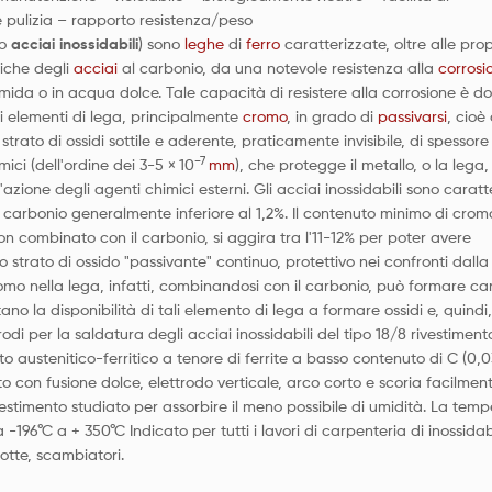
 pulizia – rapporto resistenza/peso
o
acciai inossidabili
) sono
leghe
di
ferro
caratterizzate, oltre alle pro
iche degli
acciai
al carbonio, da una notevole resistenza alla
corrosi
umida o in acqua dolce. Tale capacità di resistere alla corrosione è d
i elementi di lega, principalmente
cromo
, in grado di
passivarsi
, cioè 
o strato di ossidi sottile e aderente, praticamente invisibile, di spessore
−7
mici (dell'ordine dei 3-5 ×
10
m
m
), che protegge il metallo, o la lega,
'azione degli agenti chimici esterni. Gli acciai inossidabili sono caratt
 carbonio generalmente inferiore al 1,2%. Il contenuto minimo di crom
non combinato con il carbonio, si aggira tra l'11-12% per poter avere
 strato di ossido "passivante" continuo, protettivo nei confronti dalla
romo nella lega, infatti, combinandosi con il carbonio, può formare car
ano la disponibilità di tali elemento di lega a formare ossidi e, quindi,
trodi per la saldatura degli acciai inossidabili del tipo 18/8 rivestimento
to austenitico-ferritico a tenore di ferrite a basso contenuto di C (0,
o con fusione dolce, elettrodo verticale, arco corto e scoria facilmen
vestimento studiato per assorbire il meno possibile di umidità. La tem
a -196°C a + 350°C Indicato per tutti i lavori di carpenteria di inossidab
otte, scambiatori.