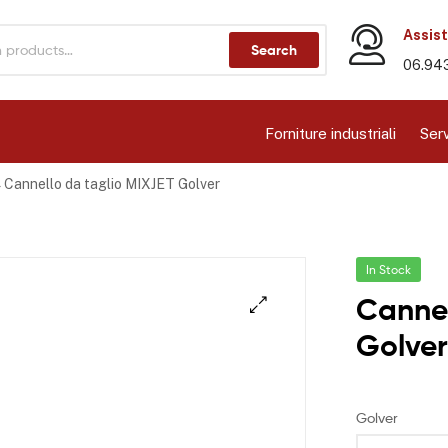
Assist
Search
06.94
Forniture industriali
Serv
Cannello da taglio MIXJET Golver
In Stock
Cannel
Golve
Golver