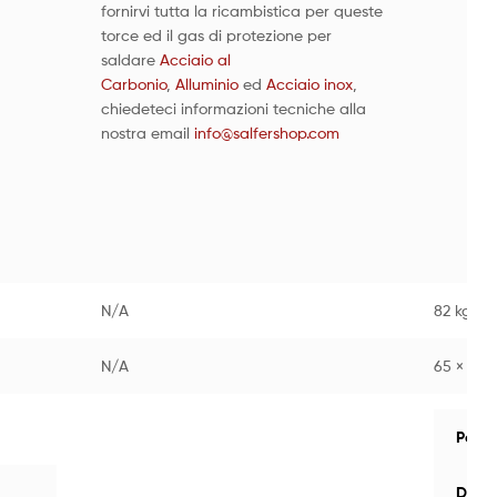
fornirvi tutta la ricambistica per queste
torce ed il gas di protezione per
saldare
Acciaio al
Carbonio
,
Alluminio
ed
Acciaio inox
,
chiedeteci informazioni tecniche alla
nostra email
info@salfershop.com
N/A
82 kg
N/A
65 × 73 
Peso
Dimen