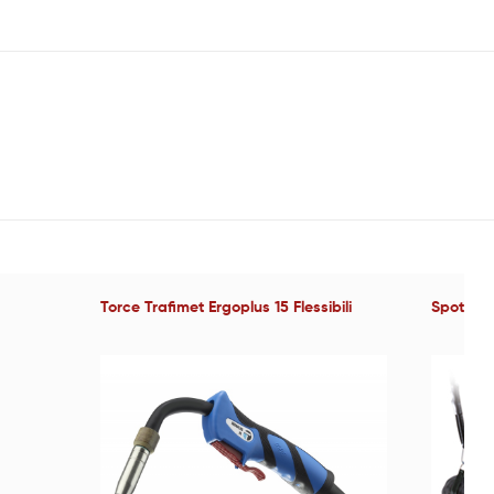
Torce Trafimet Ergoplus 15 Flessibili
Spot e p