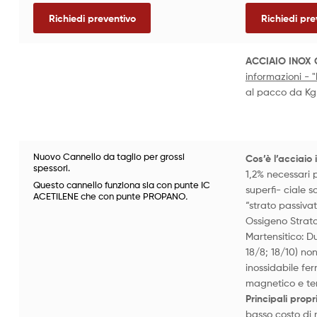
Richiedi preventivo
Richiedi pre
ACCIAIO INOX 
informazioni - "
al pacco da Kg
Nuovo Cannello da taglio per grossi
Cos’è l’acciaio 
spessori.
1,2% necessari p
Questo cannello funziona sia con punte IC
superfi- ciale s
ACETILENE che con punte PROPANO
.
“strato passiva
Ossigeno Strato 
Martensitico: Du
18/8; 18/10) no
inossidabile fe
magnetico e tem
Principali propr
basso costo di 