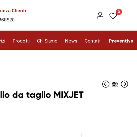
enza Clienti
0
368820
izi
Prodotti
Chi Siamo
News
Contatti
Preventivo
lo da taglio MIXJET
r