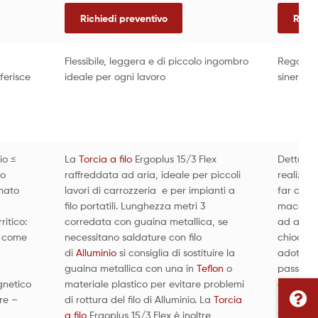
Richiedi preventivo
Richi
Flessibile, leggera e di piccolo ingombro
Regolazi
iferisce
ideale per ogni lavoro
sinergic
io ≤
La
Torcia a filo
Ergoplus 15/3 Flex
Detta a
to
raffreddata ad aria, ideale per piccoli
realizzat
inato
lavori di carrozzeria e per impianti a
far comb
filo portatili. Lunghezza metri 3
macchina
ritico:
corredata con guaina metallica, se
ad arriv
o come
necessitano saldature con filo
chiodo i
di
Alluminio
si consiglia di sostituire la
adottata
guaina metallica con una in
Teflon
o
passaggi
gnetico
materiale plastico per evitare problemi
automati
re –
di rottura del filo di Alluminio. La
Torcia
saldare.
a filo
Ergoplus 15/3 Flex è inoltre
"STORE" 