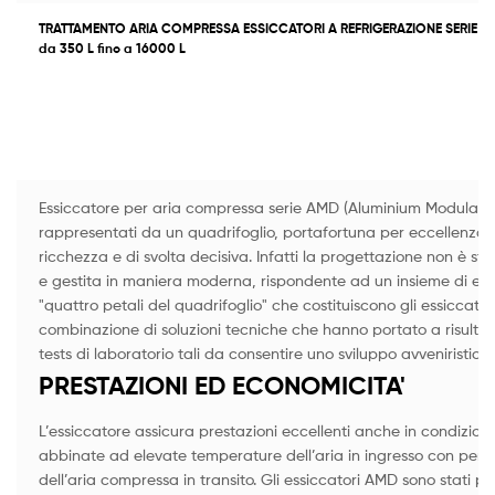
TRATTAMENTO ARIA COMPRESSA ESSICCATORI A REFRIGERAZIONE SERIE "Q
da 350 L fino a 16000 L
Essiccatore per aria compressa serie AMD (Aluminium Modular 
rappresentati da un quadrifoglio, portafortuna per eccellenza
ricchezza e di svolta decisiva. Infatti la progettazione non è s
e gestita in maniera moderna, rispondente ad un insieme di esige
"quattro petali del quadrifoglio" che costituiscono gli essiccat
combinazione di soluzioni tecniche che hanno portato a risultati
tests di laboratorio tali da consentire uno sviluppo avveniristico.
PRESTAZIONI ED ECONOMICITA'
L’essiccatore assicura prestazioni eccellenti anche in condizioni
abbinate ad elevate temperature dell’aria in ingresso con perdit
dell’aria compressa in transito. Gli essiccatori AMD sono stati p